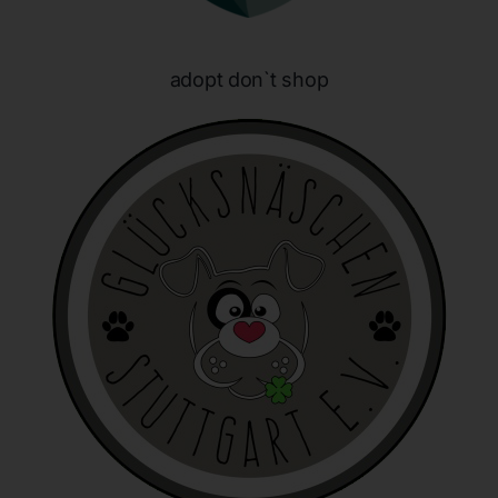
identifizierbar wird eine natürliche Person angesehen, die
direkt oder indirekt, insbesondere mittels Zuordnung zu
einer Kennung wie einem Namen, zu einer Kennnummer,
adopt don`t shop
zu Standortdaten, zu einer Online-Kennung oder zu
einem oder mehreren besonderen Merkmalen, die
Ausdruck der physischen, physiologischen, genetischen,
psychischen, wirtschaftlichen, kulturellen oder sozialen
Identität dieser natürlichen Person sind, identifiziert
werden kann.
b) betroffene Person
Betroffene Person ist jede identifizierte oder
identifizierbare natürliche Person, deren
personenbezogene Daten von dem für die Verarbeitung
Verantwortlichen verarbeitet werden.
c) Verarbeitung
Verarbeitung ist jeder mit oder ohne Hilfe automatisierter
Verfahren ausgeführte Vorgang oder jede solche
Vorgangsreihe im Zusammenhang mit