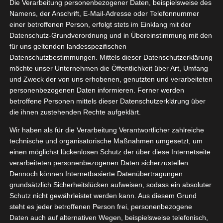
Die Verarbeitung personenbezogener Daten, beispielsweise des
Namens, der Anschrift, E-Mail-Adresse oder Telefonnummer
einer betroffenen Person, erfolgt stets im Einklang mit der
Datenschutz-Grundverordnung und in Übereinstimmung mit den
Zeige
für uns geltenden landesspezifischen
grösseres
Datenschutzbestimmungen. Mittels dieser Datenschutzerklärung
Bild
möchte unser Unternehmen die Öffentlichkeit über Art, Umfang
und Zweck der von uns erhobenen, genutzten und verarbeiteten
personenbezogenen Daten informieren. Ferner werden
betroffene Personen mittels dieser Datenschutzerklärung über
die ihnen zustehenden Rechte aufgeklärt.
Wir haben als für die Verarbeitung Verantwortlicher zahlreiche
technische und organisatorische Maßnahmen umgesetzt, um
einen möglichst lückenlosen Schutz der über diese Internetseite
[WERBUNG] Hanfgeflüster meets Ibiza CBD Öl
verarbeiteten personenbezogenen Daten sicherzustellen.
Dennoch können Internetbasierte Datenübertragungen
10%
grundsätzlich Sicherheitslücken aufweisen, sodass ein absoluter
Schutz nicht gewährleistet werden kann. Aus diesem Grund
Hanfgeflüster meets Ibiza
steht es jeder betroffenen Person frei, personenbezogene
Daten auch auf alternativen Wegen, beispielsweise telefonisch,