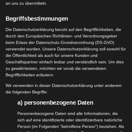
Gemeinsam mit
@johannes_haller
hat
an uns zu übermitteln.
Hanfgeflüster eine tolle Idee sehr inspirierend
umgesetzt. Ein 10% Vollspektrum CBD Spray mit
Begriffsbestimmungen
natürlichen Olivenöl aus Spanien als Trägeröl und
Die Datenschutzerklärung beruht auf den Begrifflichkeiten, die
natürliches Orangenextrakt für ein besonderes
durch den Europäischen Richtlinien- und Verordnungsgeber
Geschmackserlebnis. Ich durfte das Spray für den
beim Erlass der Datenschutz-Grundverordnung (DS-GVO)
Tag nun ein Weilchen testen und möchte Euch
verwendet wurden. Unsere Datenschutzerklärung soll sowohl für
die Öffentlichkeit als auch für unsere Kunden und
heute darüber berichten.
Geschäftspartner einfach lesbar und verständlich sein. Um dies
zu gewährleisten, möchten wir vorab die verwendeten
Ich finde das Spray super bequem für Unterwegs,
Begrifflichkeiten erläutern.
einfach in die Handtasche und nach Bedarf ist es
Wir verwenden in dieser Datenschutzerklärung unter anderem
schnell griffbereit. Ohne Tropfen zählen, mit 1-3
die folgenden Begriffe:
Pumpstößen seid Ihr bestens versorgt. Auch hier
a) personenbezogene Daten
gilt, wie immer, jeder muss seine Dosierung finden.
Die Wirkungsweise ist einfach bei jedem anders.
Personenbezogene Daten sind alle Informationen, die
sich auf eine identifizierte oder identifizierbare natürliche
Geschmacklich mag ich das Ibiza Inspired CBD
Person (im Folgenden "betroffene Person") beziehen. Als
Spray sehr gern. Es vermittelt etwas Urlaubsfeeling