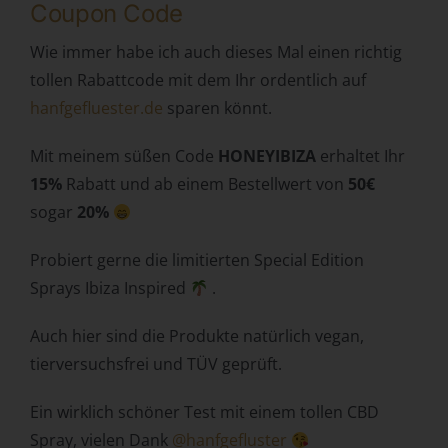
Coupon Code
Zuverlässigkeit, Verhalten, Aufenthaltsort oder
Ortswechsel dieser natürlichen Person zu analysieren
Wie immer habe ich auch dieses Mal einen richtig
oder vorherzusagen.
tollen Rabattcode mit dem Ihr ordentlich auf
f) Pseudonymisierung
hanfgefluester.de
sparen könnt.
Pseudonymisierung ist die Verarbeitung
Mit meinem süßen Code
HONEYIBIZA
erhaltet Ihr
personenbezogener Daten in einer Weise, auf welche die
personenbezogenen Daten ohne Hinzuziehung
15%
Rabatt und ab einem Bestellwert von
50€
zusätzlicher Informationen nicht mehr einer spezifischen
sogar
20%
betroffenen Person zugeordnet werden können, sofern
diese zusätzlichen Informationen gesondert aufbewahrt
Probiert gerne die limitierten Special Edition
werden und technischen und organisatorischen
Sprays Ibiza Inspired
.
Maßnahmen unterliegen, die gewährleisten, dass die
personenbezogenen Daten nicht einer identifizierten oder
identifizierbaren natürlichen Person zugewiesen werden.
Auch hier sind die Produkte natürlich vegan,
tierversuchsfrei und TÜV geprüft.
g) Verantwortlicher oder für die
Verarbeitung Verantwortlicher
Ein wirklich schöner Test mit einem tollen CBD
Verantwortlicher oder für die Verarbeitung
Spray, vielen Dank
@hanfgefluster
Verantwortlicher ist die natürliche oder juristische Person,