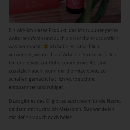
personenbezogenen Daten wie das Erheben, das
Erfassen, die Organisation, das Ordnen, die Speicherung,
die Anpassung oder Veränderung, das Auslesen, das
Abfragen, die Verwendung, die Offenlegung durch
Übermittlung, Verbreitung oder eine andere Form der
Ein wirklich klasse Produkt, das ich suuuper gerne
Bereitstellung, den Abgleich oder die Verknüpfung, die
weiterempfehle und auch als Geschenk ordentlich
Einschränkung, das Löschen oder die Vernichtung.
was her macht.
Ich habe es tatsächlich
d) Einschränkung der Verarbeitung
verwendet, wenn ich auf Arbeit in Stress verfallen
Einschränkung der Verarbeitung ist die Markierung
bin und etwas zur Ruhe kommen wollte. Und
gespeicherter personenbezogener Daten mit dem Ziel,
zusätzlich auch, wenn mir die Hitze etwas zu
ihre künftige Verarbeitung einzuschränken.
schaffen gemacht hat. Ich wurde schnell
e) Profiling
entspannter und ruhiger.
Profiling ist jede Art der automatisierten Verarbeitung
personenbezogener Daten, die darin besteht, dass diese
Dazu gibt es das Öl gibt es auch noch für die Nacht,
personenbezogenen Daten verwendet werden, um
da dann mit zusätzlich Melatonin. Das werde ich
bestimmte persönliche Aspekte, die sich auf eine
mir definitiv auch noch holen.
natürliche Person beziehen, zu bewerten, insbesondere,
um Aspekte bezüglich Arbeitsleistung, wirtschaftlicher
Lage, Gesundheit, persönlicher Vorlieben, Interessen,