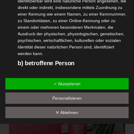
identifizierbar wird eine natürliche Person angesehen, die
und macht einfach gute Laune. Olivenöl als
direkt oder indirekt, insbesondere mittels Zuordnung zu
Trägeröl finde ich extrem gut gewählt und
einer Kennung wie einem Namen, zu einer Kennnummer,
zu Standortdaten, zu einer Online-Kennung oder zu
unterstreicht die sanfte Note sonnengereifter
einem oder mehreren besonderen Merkmalen, die
Orangen.
Ausdruck der physischen, physiologischen, genetischen,
psychischen, wirtschaftlichen, kulturellen oder sozialen
Identität dieser natürlichen Person sind, identifiziert
werden kann.
b) betroffene Person
Betroffene Person ist jede identifizierte oder
identifizierbare natürliche Person, deren
✓ Akzeptieren
personenbezogene Daten von dem für die Verarbeitung
Verantwortlichen verarbeitet werden.
Personalisieren
c) Verarbeitung
✕ Ablehnen
Verarbeitung ist jeder mit oder ohne Hilfe automatisierter
Verfahren ausgeführte Vorgang oder jede solche
Vorgangsreihe im Zusammenhang mit