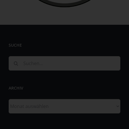
personenbezogenen Daten wie das Erheben, das
Erfassen, die Organisation, das Ordnen, die Speicherung,
die Anpassung oder Veränderung, das Auslesen, das
Abfragen, die Verwendung, die Offenlegung durch
Übermittlung, Verbreitung oder eine andere Form der
Bereitstellung, den Abgleich oder die Verknüpfung, die
Einschränkung, das Löschen oder die Vernichtung.
SUCHE
d) Einschränkung der Verarbeitung
Einschränkung der Verarbeitung ist die Markierung
Suche
gespeicherter personenbezogener Daten mit dem Ziel,
nach:
ihre künftige Verarbeitung einzuschränken.
e) Profiling
ARCHIV
Profiling ist jede Art der automatisierten Verarbeitung
personenbezogener Daten, die darin besteht, dass diese
Archiv
personenbezogenen Daten verwendet werden, um
bestimmte persönliche Aspekte, die sich auf eine
natürliche Person beziehen, zu bewerten, insbesondere,
um Aspekte bezüglich Arbeitsleistung, wirtschaftlicher
Lage, Gesundheit, persönlicher Vorlieben, Interessen,