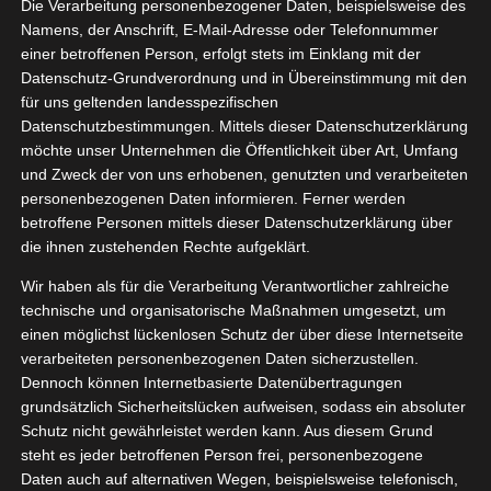
Die Verarbeitung personenbezogener Daten, beispielsweise des
10, 2024
Haut
Lifestyle
Namens, der Anschrift, E-Mail-Adresse oder Telefonnummer
einer betroffenen Person, erfolgt stets im Einklang mit der
Pflege
Datenschutz-Grundverordnung und in Übereinstimmung mit den
tvorstellungen
für uns geltenden landesspezifischen
Wellness
Datenschutzbestimmungen. Mittels dieser Datenschutzerklärung
L’OREAL Age Perfect
möchte unser Unternehmen die Öffentlichkeit über Art, Umfang
Oktober 26, 2024
|
Beauty
,
Haut
,
Lifestyle
,
Pflege
,
und Zweck der von uns erhobenen, genutzten und verarbeiteten
Produktvorstellungen
,
Wellness
personenbezogenen Daten informieren. Ferner werden
betroffene Personen mittels dieser Datenschutzerklärung über
Weiterlesen
die ihnen zustehenden Rechte aufgeklärt.
Wir haben als für die Verarbeitung Verantwortlicher zahlreiche
technische und organisatorische Maßnahmen umgesetzt, um
arnier
einen möglichst lückenlosen Schutz der über diese Internetseite
1
tamin C
verarbeiteten personenbezogenen Daten sicherzustellen.
w Routine
Dennoch können Internetbasierte Datenübertragungen
03, 2024
grundsätzlich Sicherheitslücken aufweisen, sodass ein absoluter
auty
Gesundheit
Schutz nicht gewährleistet werden kann. Aus diesem Grund
Lifestyle
Pflege
steht es jeder betroffenen Person frei, personenbezogene
tvorstellungen
Daten auch auf alternativen Wegen, beispielsweise telefonisch,
Wellness