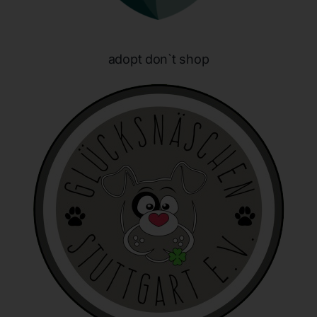
identifizierbar wird eine natürliche Person angesehen, die
direkt oder indirekt, insbesondere mittels Zuordnung zu
einer Kennung wie einem Namen, zu einer Kennnummer,
zu Standortdaten, zu einer Online-Kennung oder zu
adopt don`t shop
einem oder mehreren besonderen Merkmalen, die
Ausdruck der physischen, physiologischen, genetischen,
psychischen, wirtschaftlichen, kulturellen oder sozialen
Identität dieser natürlichen Person sind, identifiziert
werden kann.
b) betroffene Person
Betroffene Person ist jede identifizierte oder
identifizierbare natürliche Person, deren
personenbezogene Daten von dem für die Verarbeitung
Verantwortlichen verarbeitet werden.
c) Verarbeitung
Verarbeitung ist jeder mit oder ohne Hilfe automatisierter
Verfahren ausgeführte Vorgang oder jede solche
Vorgangsreihe im Zusammenhang mit