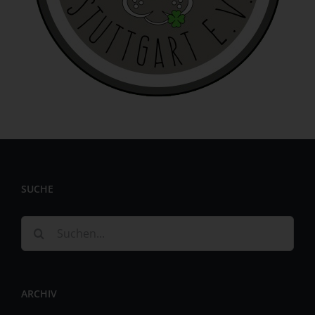
identifizierbar wird eine natürliche Person angesehen, die
direkt oder indirekt, insbesondere mittels Zuordnung zu
einer Kennung wie einem Namen, zu einer Kennnummer,
zu Standortdaten, zu einer Online-Kennung oder zu
einem oder mehreren besonderen Merkmalen, die
Ausdruck der physischen, physiologischen, genetischen,
psychischen, wirtschaftlichen, kulturellen oder sozialen
Identität dieser natürlichen Person sind, identifiziert
werden kann.
b) betroffene Person
Betroffene Person ist jede identifizierte oder
SUCHE
identifizierbare natürliche Person, deren
personenbezogene Daten von dem für die Verarbeitung
Verantwortlichen verarbeitet werden.
Suche
c) Verarbeitung
nach:
Verarbeitung ist jeder mit oder ohne Hilfe automatisierter
Verfahren ausgeführte Vorgang oder jede solche
ARCHIV
Vorgangsreihe im Zusammenhang mit