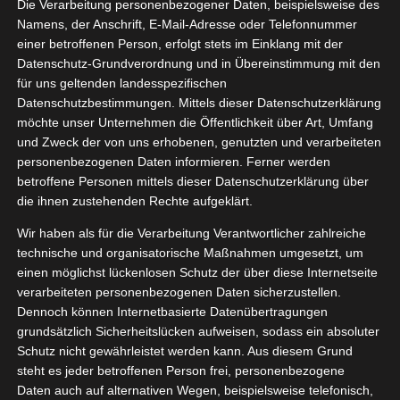
Die Verarbeitung personenbezogener Daten, beispielsweise des
02, 2025
Haar
Lifestyle
Namens, der Anschrift, E-Mail-Adresse oder Telefonnummer
einer betroffenen Person, erfolgt stets im Einklang mit der
Pflege
Datenschutz-Grundverordnung und in Übereinstimmung mit den
tvorstellungen
für uns geltenden landesspezifischen
Wellness
Datenschutzbestimmungen. Mittels dieser Datenschutzerklärung
Elvital Fiber Booster
möchte unser Unternehmen die Öffentlichkeit über Art, Umfang
Februar 20, 2025
|
Beauty
,
Haar
,
Lifestyle
,
Pflege
,
und Zweck der von uns erhobenen, genutzten und verarbeiteten
Produktvorstellungen
,
Wellness
personenbezogenen Daten informieren. Ferner werden
betroffene Personen mittels dieser Datenschutzerklärung über
Weiterlesen
die ihnen zustehenden Rechte aufgeklärt.
Wir haben als für die Verarbeitung Verantwortlicher zahlreiche
technische und organisatorische Maßnahmen umgesetzt, um
einen möglichst lückenlosen Schutz der über diese Internetseite
verarbeiteten personenbezogenen Daten sicherzustellen.
Dennoch können Internetbasierte Datenübertragungen
grundsätzlich Sicherheitslücken aufweisen, sodass ein absoluter
Schutz nicht gewährleistet werden kann. Aus diesem Grund
steht es jeder betroffenen Person frei, personenbezogene
Daten auch auf alternativen Wegen, beispielsweise telefonisch,