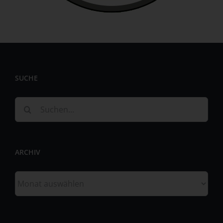
personenbezogenen Daten wie das Erheben, das
Erfassen, die Organisation, das Ordnen, die Speicherung,
die Anpassung oder Veränderung, das Auslesen, das
Abfragen, die Verwendung, die Offenlegung durch
Übermittlung, Verbreitung oder eine andere Form der
Bereitstellung, den Abgleich oder die Verknüpfung, die
Einschränkung, das Löschen oder die Vernichtung.
SUCHE
d) Einschränkung der Verarbeitung
Einschränkung der Verarbeitung ist die Markierung
Suche
gespeicherter personenbezogener Daten mit dem Ziel,
nach:
ihre künftige Verarbeitung einzuschränken.
e) Profiling
ARCHIV
Profiling ist jede Art der automatisierten Verarbeitung
personenbezogener Daten, die darin besteht, dass diese
Archiv
personenbezogenen Daten verwendet werden, um
bestimmte persönliche Aspekte, die sich auf eine
natürliche Person beziehen, zu bewerten, insbesondere,
um Aspekte bezüglich Arbeitsleistung, wirtschaftlicher
Lage, Gesundheit, persönlicher Vorlieben, Interessen,