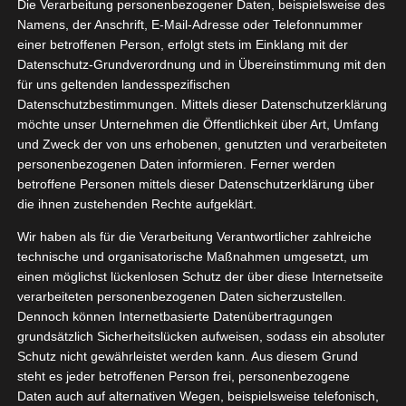
Die Verarbeitung personenbezogener Daten, beispielsweise des
rodukte
06, 2024
Namens, der Anschrift, E-Mail-Adresse oder Telefonnummer
Beauty
Haar
einer betroffenen Person, erfolgt stets im Einklang mit der
style
Pflege
Datenschutz-Grundverordnung und in Übereinstimmung mit den
tvorstellungen
für uns geltenden landesspezifischen
Wellness
Datenschutzbestimmungen. Mittels dieser Datenschutzerklärung
L’Oréal Leave-In Produkte
möchte unser Unternehmen die Öffentlichkeit über Art, Umfang
Juni 4, 2024
|
Bad
,
Beauty
,
Haar
,
Lifestyle
,
Pflege
,
und Zweck der von uns erhobenen, genutzten und verarbeiteten
Produktvorstellungen
,
Wellness
personenbezogenen Daten informieren. Ferner werden
betroffene Personen mittels dieser Datenschutzerklärung über
Weiterlesen
die ihnen zustehenden Rechte aufgeklärt.
Wir haben als für die Verarbeitung Verantwortlicher zahlreiche
technische und organisatorische Maßnahmen umgesetzt, um
einen möglichst lückenlosen Schutz der über diese Internetseite
17
iss Kur
verarbeiteten personenbezogenen Daten sicherzustellen.
Dennoch können Internetbasierte Datenübertragungen
11, 2022
air Trio
grundsätzlich Sicherheitslücken aufweisen, sodass ein absoluter
y
Haar
Pflege
Schutz nicht gewährleistet werden kann. Aus diesem Grund
tvorstellungen
steht es jeder betroffenen Person frei, personenbezogene
Daten auch auf alternativen Wegen, beispielsweise telefonisch,