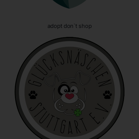
identifizierbar wird eine natürliche Person angesehen, die
direkt oder indirekt, insbesondere mittels Zuordnung zu
einer Kennung wie einem Namen, zu einer Kennnummer,
zu Standortdaten, zu einer Online-Kennung oder zu
adopt don`t shop
einem oder mehreren besonderen Merkmalen, die
Ausdruck der physischen, physiologischen, genetischen,
psychischen, wirtschaftlichen, kulturellen oder sozialen
Identität dieser natürlichen Person sind, identifiziert
werden kann.
b) betroffene Person
Betroffene Person ist jede identifizierte oder
identifizierbare natürliche Person, deren
personenbezogene Daten von dem für die Verarbeitung
Verantwortlichen verarbeitet werden.
c) Verarbeitung
Verarbeitung ist jeder mit oder ohne Hilfe automatisierter
Verfahren ausgeführte Vorgang oder jede solche
Vorgangsreihe im Zusammenhang mit