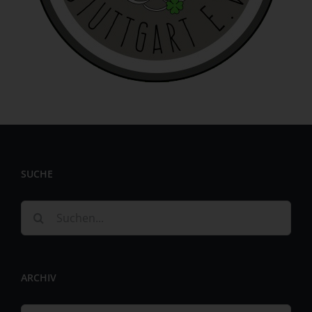
identifizierbar wird eine natürliche Person angesehen, die
direkt oder indirekt, insbesondere mittels Zuordnung zu
einer Kennung wie einem Namen, zu einer Kennnummer,
zu Standortdaten, zu einer Online-Kennung oder zu
einem oder mehreren besonderen Merkmalen, die
Ausdruck der physischen, physiologischen, genetischen,
psychischen, wirtschaftlichen, kulturellen oder sozialen
Identität dieser natürlichen Person sind, identifiziert
werden kann.
b) betroffene Person
SUCHE
Betroffene Person ist jede identifizierte oder
identifizierbare natürliche Person, deren
personenbezogene Daten von dem für die Verarbeitung
Suche
Verantwortlichen verarbeitet werden.
nach:
c) Verarbeitung
Verarbeitung ist jeder mit oder ohne Hilfe automatisierter
ARCHIV
Verfahren ausgeführte Vorgang oder jede solche
Vorgangsreihe im Zusammenhang mit