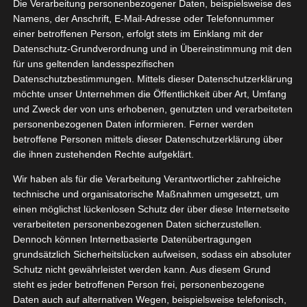
 & Glitter
Die Verarbeitung personenbezogener Daten, beispielsweise des
12, 2021
Namens, der Anschrift, E-Mail-Adresse oder Telefonnummer
Stern
einer betroffenen Person, erfolgt stets im Einklang mit der
Deko
Datenschutz-Grundverordnung und in Übereinstimmung mit den
tvorstellungen
für uns geltenden landesspezifischen
Datenschutzbestimmungen. Mittels dieser Datenschutzerklärung
JustStars Gold & Glitter Stern
möchte unser Unternehmen die Öffentlichkeit über Art, Umfang
Dezember 10, 2021
|
Deko
,
Produktvorstellungen
und Zweck der von uns erhobenen, genutzten und verarbeiteten
personenbezogenen Daten informieren. Ferner werden
Weiterlesen
betroffene Personen mittels dieser Datenschutzerklärung über
die ihnen zustehenden Rechte aufgeklärt.
Wir haben als für die Verarbeitung Verantwortlicher zahlreiche
technische und organisatorische Maßnahmen umgesetzt, um
einen möglichst lückenlosen Schutz der über diese Internetseite
verarbeiteten personenbezogenen Daten sicherzustellen.
Dennoch können Internetbasierte Datenübertragungen
grundsätzlich Sicherheitslücken aufweisen, sodass ein absoluter
Schutz nicht gewährleistet werden kann. Aus diesem Grund
steht es jeder betroffenen Person frei, personenbezogene
Daten auch auf alternativen Wegen, beispielsweise telefonisch,