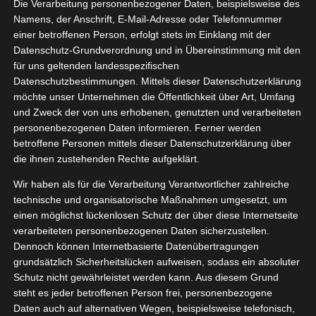
ndelhonig
Die Verarbeitung personenbezogener Daten, beispielsweise des
10, 2021
Namens, der Anschrift, E-Mail-Adresse oder Telefonnummer
stpaket
einer betroffenen Person, erfolgt stets im Einklang mit der
en
Frühstück
Datenschutz-Grundverordnung und in Übereinstimmung mit den
tvorstellungen
für uns geltenden landesspezifischen
Datenschutzbestimmungen. Mittels dieser Datenschutzerklärung
Provence Lavendelhonig Testpaket
möchte unser Unternehmen die Öffentlichkeit über Art, Umfang
Oktober 22, 2021
|
Essen
,
Frühstück
,
Produktvorstellungen
und Zweck der von uns erhobenen, genutzten und verarbeiteten
personenbezogenen Daten informieren. Ferner werden
Weiterlesen
betroffene Personen mittels dieser Datenschutzerklärung über
die ihnen zustehenden Rechte aufgeklärt.
Wir haben als für die Verarbeitung Verantwortlicher zahlreiche
technische und organisatorische Maßnahmen umgesetzt, um
einen möglichst lückenlosen Schutz der über diese Internetseite
verarbeiteten personenbezogenen Daten sicherzustellen.
Dennoch können Internetbasierte Datenübertragungen
grundsätzlich Sicherheitslücken aufweisen, sodass ein absoluter
Schutz nicht gewährleistet werden kann. Aus diesem Grund
steht es jeder betroffenen Person frei, personenbezogene
Daten auch auf alternativen Wegen, beispielsweise telefonisch,