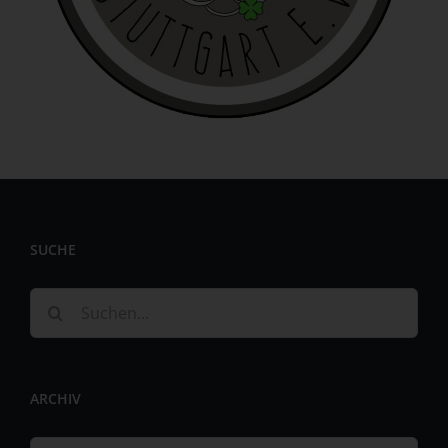
identifizierbar wird eine natürliche Person angesehen, die
direkt oder indirekt, insbesondere mittels Zuordnung zu
einer Kennung wie einem Namen, zu einer Kennnummer,
zu Standortdaten, zu einer Online-Kennung oder zu
einem oder mehreren besonderen Merkmalen, die
Ausdruck der physischen, physiologischen, genetischen,
psychischen, wirtschaftlichen, kulturellen oder sozialen
Identität dieser natürlichen Person sind, identifiziert
werden kann.
b) betroffene Person
SUCHE
Betroffene Person ist jede identifizierte oder
identifizierbare natürliche Person, deren
personenbezogene Daten von dem für die Verarbeitung
Suche
Verantwortlichen verarbeitet werden.
nach:
c) Verarbeitung
Verarbeitung ist jeder mit oder ohne Hilfe automatisierter
ARCHIV
Verfahren ausgeführte Vorgang oder jede solche
Vorgangsreihe im Zusammenhang mit