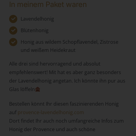
personenbezogenen Daten wie das Erheben, das
In meinem Paket waren
Erfassen, die Organisation, das Ordnen, die Speicherung,
die Anpassung oder Veränderung, das Auslesen, das
Lavendelhonig
Abfragen, die Verwendung, die Offenlegung durch
Übermittlung, Verbreitung oder eine andere Form der
Blütenhonig
Bereitstellung, den Abgleich oder die Verknüpfung, die
Einschränkung, das Löschen oder die Vernichtung.
Honig aus wildem Schopflavendel, Zistrose
und weißem Heidekraut
d) Einschränkung der Verarbeitung
Einschränkung der Verarbeitung ist die Markierung
Alle drei sind hervorragend und absolut
gespeicherter personenbezogener Daten mit dem Ziel,
empfehlenswert! Mit hat es aber ganz besonders
ihre künftige Verarbeitung einzuschränken.
der Lavendelhonig angetan. Ich könnte ihn pur aus
e) Profiling
Glas löffeln
Profiling ist jede Art der automatisierten Verarbeitung
personenbezogener Daten, die darin besteht, dass diese
Bestellen könnt Ihr diesen faszinierenden Honig
personenbezogenen Daten verwendet werden, um
auf
provence-lavendelhonig.com
bestimmte persönliche Aspekte, die sich auf eine
Dort findet Ihr auch noch umfangreiche Infos zum
natürliche Person beziehen, zu bewerten, insbesondere,
Honig der Provence und auch schöne
um Aspekte bezüglich Arbeitsleistung, wirtschaftlicher
Lage, Gesundheit, persönlicher Vorlieben, Interessen,