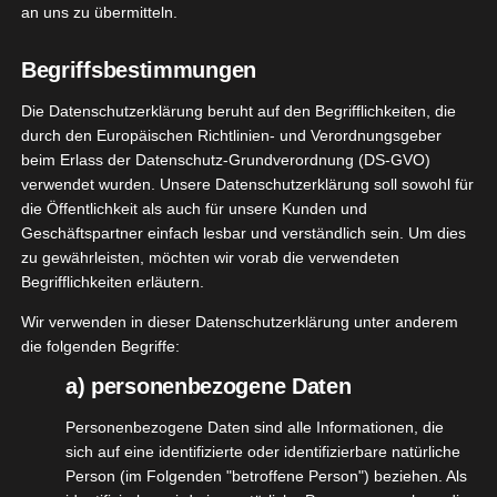
an uns zu übermitteln.
[WERBUNG] Provence Lavendelhonig Testpaket –
Begriffsbestimmungen
Die Datenschutzerklärung beruht auf den Begrifflichkeiten, die
Ihr wisst, ich liebe Honig und immer wenn ich
durch den Europäischen Richtlinien- und Verordnungsgeber
beim Erlass der Datenschutz-Grundverordnung (DS-GVO)
Honig testen darf, schlägt mein Honigherzchen
verwendet wurden. Unsere Datenschutzerklärung soll sowohl für
etwas schneller.
die Öffentlichkeit als auch für unsere Kunden und
Geschäftspartner einfach lesbar und verständlich sein. Um dies
Dieser Honig hier von der lieben Kornelia ist etwas
zu gewährleisten, möchten wir vorab die verwendeten
ganz besonderes und ich bin so froh und glücklich
Begrifflichkeiten erläutern.
darüber, dass ich diesen Honig testen durfte. Er
Wir verwenden in dieser Datenschutzerklärung unter anderem
kommt direkt vom Erzeuger aus der Provence in
die folgenden Begriffe:
Frankreich zu uns. Wird nicht erhitzt und kommt
a) personenbezogene Daten
im Erntejahr ins Glas.
Personenbezogene Daten sind alle Informationen, die
sich auf eine identifizierte oder identifizierbare natürliche
Das ist der beste und reinste Lavendelhonig, den
Person (im Folgenden "betroffene Person") beziehen. Als
ich jemals gegessen habe. Er schmeckt so