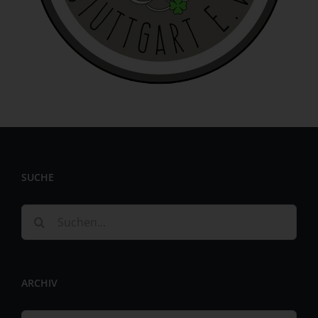
identifizierbar wird eine natürliche Person angesehen, die
direkt oder indirekt, insbesondere mittels Zuordnung zu
einer Kennung wie einem Namen, zu einer Kennnummer,
zu Standortdaten, zu einer Online-Kennung oder zu
einem oder mehreren besonderen Merkmalen, die
Ausdruck der physischen, physiologischen, genetischen,
psychischen, wirtschaftlichen, kulturellen oder sozialen
Identität dieser natürlichen Person sind, identifiziert
werden kann.
b) betroffene Person
SUCHE
Betroffene Person ist jede identifizierte oder
identifizierbare natürliche Person, deren
personenbezogene Daten von dem für die Verarbeitung
Suche
Verantwortlichen verarbeitet werden.
nach:
c) Verarbeitung
Verarbeitung ist jeder mit oder ohne Hilfe automatisierter
ARCHIV
Verfahren ausgeführte Vorgang oder jede solche
Vorgangsreihe im Zusammenhang mit