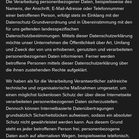
stpaket
Die Verarbeitung personenbezogener Daten, beispielsweise des
03, 2022
Namens, der Anschrift, E-Mail-Adresse oder Telefonnummer
eko
Pflege
einer betroffenen Person, erfolgt stets im Einklang mit der
tvorstellungen
Datenschutz-Grundverordnung und in Übereinstimmung mit den
Wellness
für uns geltenden landesspezifischen
Datenschutzbestimmungen. Mittels dieser Datenschutzerklärung
Alpwerk Testpaket
möchte unser Unternehmen die Öffentlichkeit über Art, Umfang
März 4, 2022
|
Deko
,
Pflege
,
Produktvorstellungen
,
Wellness
und Zweck der von uns erhobenen, genutzten und verarbeiteten
personenbezogenen Daten informieren. Ferner werden
Weiterlesen
betroffene Personen mittels dieser Datenschutzerklärung über
die ihnen zustehenden Rechte aufgeklärt.
Wir haben als für die Verarbeitung Verantwortlicher zahlreiche
technische und organisatorische Maßnahmen umgesetzt, um
einen möglichst lückenlosen Schutz der über diese Internetseite
verarbeiteten personenbezogenen Daten sicherzustellen.
Dennoch können Internetbasierte Datenübertragungen
grundsätzlich Sicherheitslücken aufweisen, sodass ein absoluter
Schutz nicht gewährleistet werden kann. Aus diesem Grund
steht es jeder betroffenen Person frei, personenbezogene
Daten auch auf alternativen Wegen, beispielsweise telefonisch,