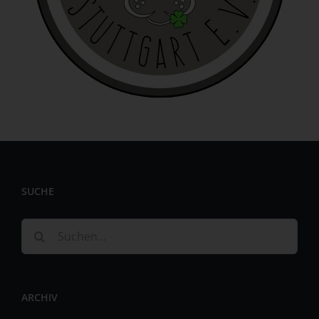
identifizierbar wird eine natürliche Person angesehen, die
direkt oder indirekt, insbesondere mittels Zuordnung zu
einer Kennung wie einem Namen, zu einer Kennnummer,
zu Standortdaten, zu einer Online-Kennung oder zu
einem oder mehreren besonderen Merkmalen, die
Ausdruck der physischen, physiologischen, genetischen,
psychischen, wirtschaftlichen, kulturellen oder sozialen
Identität dieser natürlichen Person sind, identifiziert
werden kann.
b) betroffene Person
Betroffene Person ist jede identifizierte oder
SUCHE
identifizierbare natürliche Person, deren
personenbezogene Daten von dem für die Verarbeitung
Verantwortlichen verarbeitet werden.
Suche
c) Verarbeitung
nach:
Verarbeitung ist jeder mit oder ohne Hilfe automatisierter
Verfahren ausgeführte Vorgang oder jede solche
ARCHIV
Vorgangsreihe im Zusammenhang mit