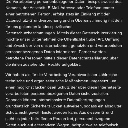
n Kneipp
Die Verarbeitung personenbezogener Daten, beispielsweise des
04, 2024
Namens, der Anschrift, E-Mail-Adresse oder Telefonnummer
Gesundheit
Haut
einer betroffenen Person, erfolgt stets im Einklang mit der
p VIP
Lifestyle
Datenschutz-Grundverordnung und in Übereinstimmung mit den
Pflege
für uns geltenden landesspezifischen
tvorstellungen
Datenschutzbestimmungen. Mittels dieser Datenschutzerklärung
gan
Wellness
Die neuen Körperlotions von Kneipp
möchte unser Unternehmen die Öffentlichkeit über Art, Umfang
April 5, 2024
|
Beauty
,
Gesundheit
,
Haut
,
Kneipp VIP
,
Lifestyle
,
und Zweck der von uns erhobenen, genutzten und verarbeiteten
Pflege
,
Produktvorstellungen
,
Vegan
,
Wellness
personenbezogenen Daten informieren. Ferner werden
betroffene Personen mittels dieser Datenschutzerklärung über
Weiterlesen
die ihnen zustehenden Rechte aufgeklärt.
Wir haben als für die Verarbeitung Verantwortlicher zahlreiche
technische und organisatorische Maßnahmen umgesetzt, um
einen möglichst lückenlosen Schutz der über diese Internetseite
verarbeiteten personenbezogenen Daten sicherzustellen.
Dennoch können Internetbasierte Datenübertragungen
grundsätzlich Sicherheitslücken aufweisen, sodass ein absoluter
Schutz nicht gewährleistet werden kann. Aus diesem Grund
steht es jeder betroffenen Person frei, personenbezogene
Daten auch auf alternativen Wegen, beispielsweise telefonisch,