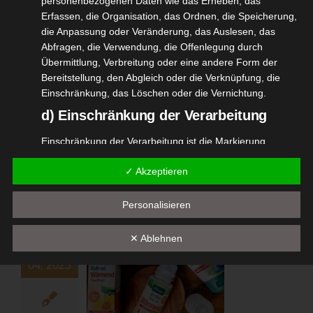
personenbezogenen Daten wie das Erheben, das
31
t Kneipp
Erfassen, die Organisation, das Ordnen, die Speicherung,
05, 2023
die Anpassung oder Veränderung, das Auslesen, das
Gesundheit
Haut
Abfragen, die Verwendung, die Offenlegung durch
p VIP
Lifestyle
Übermittlung, Verbreitung oder eine andere Form der
Pflege
Bereitstellung, den Abgleich oder die Verknüpfung, die
tvorstellungen
Einschränkung, das Löschen oder die Vernichtung.
gan
Wellness
Schöne Sommerfüße mit Kneipp
d) Einschränkung der Verarbeitung
Mai 31, 2023
|
Beauty
,
Gesundheit
,
Haut
,
Kneipp VIP
,
Lifestyle
,
Pflege
,
Produktvorstellungen
,
Vegan
,
Wellness
Einschränkung der Verarbeitung ist die Markierung
gespeicherter personenbezogener Daten mit dem Ziel,
Weiterlesen
✓ Akzeptieren
ihre künftige Verarbeitung einzuschränken.
e) Profiling
Personalisieren
Profiling ist jede Art der automatisierten Verarbeitung
pp Arnika
personenbezogener Daten, die darin besteht, dass diese
25
✕ Ablehnen
ll-on`s
personenbezogenen Daten verwendet werden, um
04, 2023
bestimmte persönliche Aspekte, die sich auf eine
heit
Kneipp VIP
natürliche Person beziehen, zu bewerten, insbesondere,
Pflege
um Aspekte bezüglich Arbeitsleistung, wirtschaftlicher
tvorstellungen
Lage, Gesundheit, persönlicher Vorlieben, Interessen,