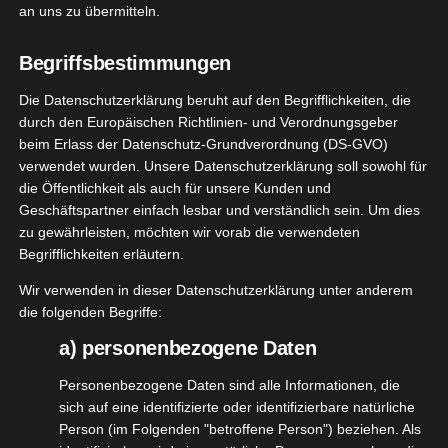
Die neuen Seifen von Kneipp
an uns zu übermitteln.
November 30, 2023
|
Kneipp VIP
,
Pflege
,
Produktvorstellungen
,
Vegan
,
Wellness
Begriffsbestimmungen
Die Datenschutzerklärung beruht auf den Begrifflichkeiten, die
Weiterlesen
durch den Europäischen Richtlinien- und Verordnungsgeber
beim Erlass der Datenschutz-Grundverordnung (DS-GVO)
verwendet wurden. Unsere Datenschutzerklärung soll sowohl für
ch mehr
die Öffentlichkeit als auch für unsere Kunden und
9
stneuheiten
Geschäftspartner einfach lesbar und verständlich sein. Um dies
n Kneipp
zu gewährleisten, möchten wir vorab die verwendeten
10, 2023
Begrifflichkeiten erläutern.
sundheit
Haut
pp VIP
Pflege
Wir verwenden in dieser Datenschutzerklärung unter anderem
tvorstellungen
die folgenden Begriffe:
gan
Wellness
a) personenbezogene Daten
Noch mehr Herbstneuheiten von
Kneipp
Personenbezogene Daten sind alle Informationen, die
Oktober 9, 2023
|
Bad
,
Gesundheit
,
Haut
,
Kneipp VIP
,
Pflege
,
sich auf eine identifizierte oder identifizierbare natürliche
Produktvorstellungen
,
Vegan
,
Wellness
Person (im Folgenden "betroffene Person") beziehen. Als