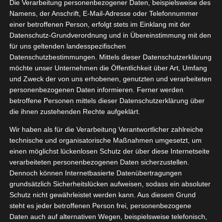
Die Verarbeitung personenbezogener Daten, beispielsweise des
Reihe
03, 2024
Namens, der Anschrift, E-Mail-Adresse oder Telefonnummer
sundheit
Haut
einer betroffenen Person, erfolgt stets im Einklang mit der
pp VIP
Pflege
Datenschutz-Grundverordnung und in Übereinstimmung mit den
tvorstellungen
für uns geltenden landesspezifischen
gan
Wellness
Datenschutzbestimmungen. Mittels dieser Datenschutzerklärung
Kneipp Mandelblüten Reihe
möchte unser Unternehmen die Öffentlichkeit über Art, Umfang
März 9, 2024
|
Bad
,
Gesundheit
,
Haut
,
Kneipp VIP
,
Pflege
,
und Zweck der von uns erhobenen, genutzten und verarbeiteten
Produktvorstellungen
,
Vegan
,
Wellness
personenbezogenen Daten informieren. Ferner werden
betroffene Personen mittels dieser Datenschutzerklärung über
Weiterlesen
die ihnen zustehenden Rechte aufgeklärt.
Wir haben als für die Verarbeitung Verantwortlicher zahlreiche
technische und organisatorische Maßnahmen umgesetzt, um
e neuen
einen möglichst lückenlosen Schutz der über diese Internetseite
30
ifen von
verarbeiteten personenbezogenen Daten sicherzustellen.
Dennoch können Internetbasierte Datenübertragungen
11, 2023
neipp
grundsätzlich Sicherheitslücken aufweisen, sodass ein absoluter
pp VIP
Pflege
Schutz nicht gewährleistet werden kann. Aus diesem Grund
tvorstellungen
steht es jeder betroffenen Person frei, personenbezogene
gan
Wellness
Daten auch auf alternativen Wegen, beispielsweise telefonisch,