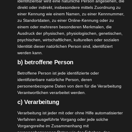
identifizierbar wird eine natürliche Person angesehen, die
Weiterlesen
direkt oder indirekt, insbesondere mittels Zuordnung zu
einer Kennung wie einem Namen, zu einer Kennnummer,
zu Standortdaten, zu einer Online-Kennung oder zu
einem oder mehreren besonderen Merkmalen, die
fühlduschen
Ausdruck der physischen, physiologischen, genetischen,
14
t Kneipp
psychischen, wirtschaftlichen, kulturellen oder sozialen
09, 2023
Identität dieser natürlichen Person sind, identifiziert
heit
Kneipp VIP
werden kann.
Pflege
b) betroffene Person
tvorstellungen
gan
Wellness
Betroffene Person ist jede identifizierte oder
Wohlfühlduschen mit Kneipp
identifizierbare natürliche Person, deren
September 14, 2023
|
Gesundheit
,
Kneipp VIP
,
Pflege
,
personenbezogene Daten von dem für die Verarbeitung
Produktvorstellungen
,
Vegan
,
Wellness
Verantwortlichen verarbeitet werden.
c) Verarbeitung
Weiterlesen
Verarbeitung ist jeder mit oder ohne Hilfe automatisierter
Verfahren ausgeführte Vorgang oder jede solche
chöne
Vorgangsreihe im Zusammenhang mit
merfüße