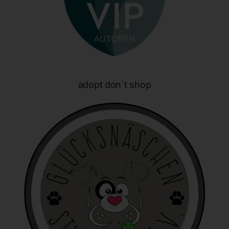
E-Mail: info@honeybunnynose.de
Cookies
Die Internetseiten verwenden Cookies. Cookies sind
Textdateien, welche über einen Internetbrowser auf einem
Computersystem abgelegt und gespeichert werden.
adopt don`t shop
Zahlreiche Internetseiten und Server verwenden Cookies. Viele
Cookies enthalten eine sogenannte Cookie-ID. Eine Cookie-ID
ist eine eindeutige Kennung des Cookies. Sie besteht aus einer
Zeichenfolge, durch welche Internetseiten und Server dem
konkreten Internetbrowser zugeordnet werden können, in dem
das Cookie gespeichert wurde. Dies ermöglicht es den
besuchten Internetseiten und Servern, den individuellen
Browser der betroffenen Person von anderen Internetbrowsern,
die andere Cookies enthalten, zu unterscheiden. Ein bestimmter
Internetbrowser kann über die eindeutige Cookie-ID
wiedererkannt und identifiziert werden.
Durch den Einsatz von Cookies kann den Nutzern dieser