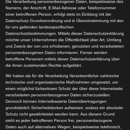
Die Verarbeitung personenbezogener Daten, beispielsweise des
05, 2024
auty
Gesundheit
Namens, der Anschrift, E-Mail-Adresse oder Telefonnummer
t
Kneipp VIP
einer betroffenen Person, erfolgt stets im Einklang mit der
Lifestyle
Datenschutz-Grundverordnung und in Übereinstimmung mit den
tvorstellungen
für uns geltenden landesspezifischen
gan
Wellness
Datenschutzbestimmungen. Mittels dieser Datenschutzerklärung
Kneipp Clean Beauty
möchte unser Unternehmen die Öffentlichkeit über Art, Umfang
Mai 6, 2024
|
Bad
,
Beauty
,
Gesundheit
,
Haut
,
Kneipp VIP
,
und Zweck der von uns erhobenen, genutzten und verarbeiteten
Lifestyle
,
Produktvorstellungen
,
Vegan
,
Wellness
personenbezogenen Daten informieren. Ferner werden
betroffene Personen mittels dieser Datenschutzerklärung über
Weiterlesen
die ihnen zustehenden Rechte aufgeklärt.
Wir haben als für die Verarbeitung Verantwortlicher zahlreiche
e neuen
technische und organisatorische Maßnahmen umgesetzt, um
erlotions
einen möglichst lückenlosen Schutz der über diese Internetseite
5
verarbeiteten personenbezogenen Daten sicherzustellen.
n Kneipp
Dennoch können Internetbasierte Datenübertragungen
04, 2024
Gesundheit
Haut
grundsätzlich Sicherheitslücken aufweisen, sodass ein absoluter
p VIP
Lifestyle
Schutz nicht gewährleistet werden kann. Aus diesem Grund
Pflege
steht es jeder betroffenen Person frei, personenbezogene
tvorstellungen
Daten auch auf alternativen Wegen, beispielsweise telefonisch,