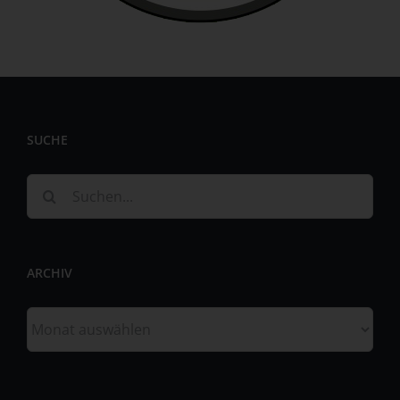
personenbezogenen Daten wie das Erheben, das
Erfassen, die Organisation, das Ordnen, die Speicherung,
die Anpassung oder Veränderung, das Auslesen, das
Abfragen, die Verwendung, die Offenlegung durch
Übermittlung, Verbreitung oder eine andere Form der
Bereitstellung, den Abgleich oder die Verknüpfung, die
Einschränkung, das Löschen oder die Vernichtung.
SUCHE
d) Einschränkung der Verarbeitung
Einschränkung der Verarbeitung ist die Markierung
Suche
gespeicherter personenbezogener Daten mit dem Ziel,
nach:
ihre künftige Verarbeitung einzuschränken.
e) Profiling
ARCHIV
Profiling ist jede Art der automatisierten Verarbeitung
personenbezogener Daten, die darin besteht, dass diese
Archiv
personenbezogenen Daten verwendet werden, um
bestimmte persönliche Aspekte, die sich auf eine
natürliche Person beziehen, zu bewerten, insbesondere,
um Aspekte bezüglich Arbeitsleistung, wirtschaftlicher
Lage, Gesundheit, persönlicher Vorlieben, Interessen,