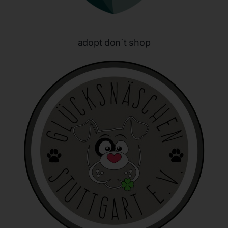
identifizierbar wird eine natürliche Person angesehen, die
direkt oder indirekt, insbesondere mittels Zuordnung zu
einer Kennung wie einem Namen, zu einer Kennnummer,
zu Standortdaten, zu einer Online-Kennung oder zu
adopt don`t shop
einem oder mehreren besonderen Merkmalen, die
Ausdruck der physischen, physiologischen, genetischen,
psychischen, wirtschaftlichen, kulturellen oder sozialen
Identität dieser natürlichen Person sind, identifiziert
werden kann.
b) betroffene Person
Betroffene Person ist jede identifizierte oder
identifizierbare natürliche Person, deren
personenbezogene Daten von dem für die Verarbeitung
Verantwortlichen verarbeitet werden.
c) Verarbeitung
Verarbeitung ist jeder mit oder ohne Hilfe automatisierter
Verfahren ausgeführte Vorgang oder jede solche
Vorgangsreihe im Zusammenhang mit