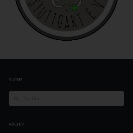
identifizierbar wird eine natürliche Person angesehen, die
direkt oder indirekt, insbesondere mittels Zuordnung zu
einer Kennung wie einem Namen, zu einer Kennnummer,
zu Standortdaten, zu einer Online-Kennung oder zu
einem oder mehreren besonderen Merkmalen, die
Ausdruck der physischen, physiologischen, genetischen,
psychischen, wirtschaftlichen, kulturellen oder sozialen
Identität dieser natürlichen Person sind, identifiziert
werden kann.
b) betroffene Person
Betroffene Person ist jede identifizierte oder
SUCHE
identifizierbare natürliche Person, deren
personenbezogene Daten von dem für die Verarbeitung
Verantwortlichen verarbeitet werden.
Suche
c) Verarbeitung
nach:
Verarbeitung ist jeder mit oder ohne Hilfe automatisierter
Verfahren ausgeführte Vorgang oder jede solche
ARCHIV
Vorgangsreihe im Zusammenhang mit