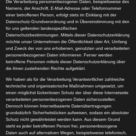
Die Verarbeitung personenbezogener Daten, beispielsweise des
05, 2025
arfum
Namens, der Anschrift, E-Mail-Adresse oder Telefonnummer
einer betroffenen Person, erfolgt stets im Einklang mit der
Beauty
Düfte
Datenschutz-Grundverordnung und in Übereinstimmung mit den
Lifestyle
Pflege
für uns geltenden landesspezifischen
tvorstellungen
Datenschutzbestimmungen. Mittels dieser Datenschutzerklärung
Lattafa Khamrah Parfum
möchte unser Unternehmen die Öffentlichkeit über Art, Umfang
Mai 19, 2025
|
Bad
,
Beauty
,
Düfte
,
Lattafa
,
Lifestyle
,
Pflege
,
und Zweck der von uns erhobenen, genutzten und verarbeiteten
Produktvorstellungen
personenbezogenen Daten informieren. Ferner werden
betroffene Personen mittels dieser Datenschutzerklärung über
Weiterlesen
die ihnen zustehenden Rechte aufgeklärt.
Wir haben als für die Verarbeitung Verantwortlicher zahlreiche
technische und organisatorische Maßnahmen umgesetzt, um
einen möglichst lückenlosen Schutz der über diese Internetseite
verarbeiteten personenbezogenen Daten sicherzustellen.
Dennoch können Internetbasierte Datenübertragungen
grundsätzlich Sicherheitslücken aufweisen, sodass ein absoluter
Schutz nicht gewährleistet werden kann. Aus diesem Grund
steht es jeder betroffenen Person frei, personenbezogene
Daten auch auf alternativen Wegen, beispielsweise telefonisch,