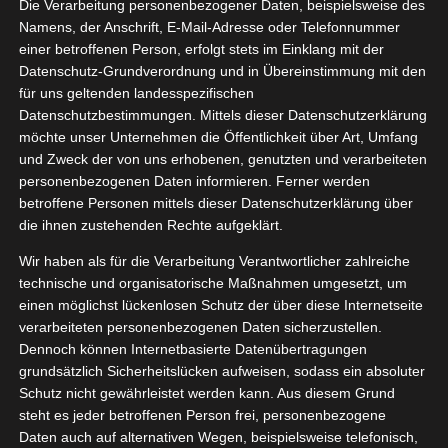
Die Verarbeitung personenbezogener Daten, beispielsweise des
ckenshampoo
09, 2025
Namens, der Anschrift, E-Mail-Adresse oder Telefonnummer
Haar
Lifestyle
einer betroffenen Person, erfolgt stets im Einklang mit der
Pflege
Datenschutz-Grundverordnung und in Übereinstimmung mit den
tvorstellungen
für uns geltenden landesspezifischen
Wellness
Datenschutzbestimmungen. Mittels dieser Datenschutzerklärung
Batiste Soft Cashmere
möchte unser Unternehmen die Öffentlichkeit über Art, Umfang
Trockenshampoo
und Zweck der von uns erhobenen, genutzten und verarbeiteten
September 26, 2025
|
Beauty
,
Haar
,
Lifestyle
,
Pflege
,
personenbezogenen Daten informieren. Ferner werden
Produktvorstellungen
,
Wellness
betroffene Personen mittels dieser Datenschutzerklärung über
die ihnen zustehenden Rechte aufgeklärt.
Weiterlesen
Wir haben als für die Verarbeitung Verantwortlicher zahlreiche
technische und organisatorische Maßnahmen umgesetzt, um
einen möglichst lückenlosen Schutz der über diese Internetseite
ckenshampoo
verarbeiteten personenbezogenen Daten sicherzustellen.
30
Dennoch können Internetbasierte Datenübertragungen
am von
grundsätzlich Sicherheitslücken aufweisen, sodass ein absoluter
08, 2024
atiste
Schutz nicht gewährleistet werden kann. Aus diesem Grund
y
Haar
Pflege
steht es jeder betroffenen Person frei, personenbezogene
tvorstellungen
Daten auch auf alternativen Wegen, beispielsweise telefonisch,