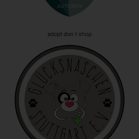
identifizierbar wird eine natürliche Person angesehen, die
direkt oder indirekt, insbesondere mittels Zuordnung zu
einer Kennung wie einem Namen, zu einer Kennnummer,
zu Standortdaten, zu einer Online-Kennung oder zu
einem oder mehreren besonderen Merkmalen, die
adopt don`t shop
Ausdruck der physischen, physiologischen, genetischen,
psychischen, wirtschaftlichen, kulturellen oder sozialen
Identität dieser natürlichen Person sind, identifiziert
werden kann.
b) betroffene Person
Betroffene Person ist jede identifizierte oder
identifizierbare natürliche Person, deren
personenbezogene Daten von dem für die Verarbeitung
Verantwortlichen verarbeitet werden.
c) Verarbeitung
Verarbeitung ist jeder mit oder ohne Hilfe automatisierter
Verfahren ausgeführte Vorgang oder jede solche
Vorgangsreihe im Zusammenhang mit