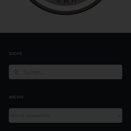
personenbezogenen Daten wie das Erheben, das
Erfassen, die Organisation, das Ordnen, die Speicherung,
die Anpassung oder Veränderung, das Auslesen, das
Abfragen, die Verwendung, die Offenlegung durch
Übermittlung, Verbreitung oder eine andere Form der
Bereitstellung, den Abgleich oder die Verknüpfung, die
Einschränkung, das Löschen oder die Vernichtung.
d) Einschränkung der Verarbeitung
SUCHE
Einschränkung der Verarbeitung ist die Markierung
gespeicherter personenbezogener Daten mit dem Ziel,
Suche
ihre künftige Verarbeitung einzuschränken.
nach:
e) Profiling
Profiling ist jede Art der automatisierten Verarbeitung
ARCHIV
personenbezogener Daten, die darin besteht, dass diese
personenbezogenen Daten verwendet werden, um
Archiv
bestimmte persönliche Aspekte, die sich auf eine
natürliche Person beziehen, zu bewerten, insbesondere,
um Aspekte bezüglich Arbeitsleistung, wirtschaftlicher
Lage, Gesundheit, persönlicher Vorlieben, Interessen,