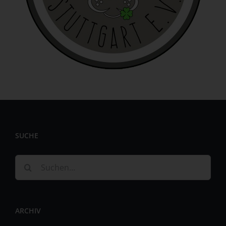
identifizierbar wird eine natürliche Person angesehen, die
direkt oder indirekt, insbesondere mittels Zuordnung zu
einer Kennung wie einem Namen, zu einer Kennnummer,
zu Standortdaten, zu einer Online-Kennung oder zu
einem oder mehreren besonderen Merkmalen, die
Ausdruck der physischen, physiologischen, genetischen,
psychischen, wirtschaftlichen, kulturellen oder sozialen
Identität dieser natürlichen Person sind, identifiziert
werden kann.
b) betroffene Person
Betroffene Person ist jede identifizierte oder
SUCHE
identifizierbare natürliche Person, deren
personenbezogene Daten von dem für die Verarbeitung
Verantwortlichen verarbeitet werden.
Suche
c) Verarbeitung
nach:
Verarbeitung ist jeder mit oder ohne Hilfe automatisierter
Verfahren ausgeführte Vorgang oder jede solche
ARCHIV
Vorgangsreihe im Zusammenhang mit