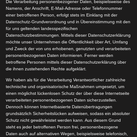
on Max
Die Verarbeitung personenbezogener Daten, beispielsweise des
12, 2023
Namens, der Anschrift, E-Mail-Adresse oder Telefonnummer
Factor
einer betroffenen Person, erfolgt stets im Einklang mit der
Lifestyle
Pflege
Datenschutz-Grundverordnung und in Übereinstimmung mit den
tvorstellungen
für uns geltenden landesspezifischen
Wellness
Datenschutzbestimmungen. Mittels dieser Datenschutzerklärung
Mascara Masterpiece von Max Factor
möchte unser Unternehmen die Öffentlichkeit über Art, Umfang
Dezember 29, 2023
|
Beauty
,
Lifestyle
,
Pflege
,
und Zweck der von uns erhobenen, genutzten und verarbeiteten
Produktvorstellungen
,
Wellness
personenbezogenen Daten informieren. Ferner werden
betroffene Personen mittels dieser Datenschutzerklärung über
Weiterlesen
die ihnen zustehenden Rechte aufgeklärt.
Wir haben als für die Verarbeitung Verantwortlicher zahlreiche
technische und organisatorische Maßnahmen umgesetzt, um
einen möglichst lückenlosen Schutz der über diese Internetseite
verarbeiteten personenbezogenen Daten sicherzustellen.
Dennoch können Internetbasierte Datenübertragungen
grundsätzlich Sicherheitslücken aufweisen, sodass ein absoluter
Schutz nicht gewährleistet werden kann. Aus diesem Grund
steht es jeder betroffenen Person frei, personenbezogene
Daten auch auf alternativen Wegen, beispielsweise telefonisch,