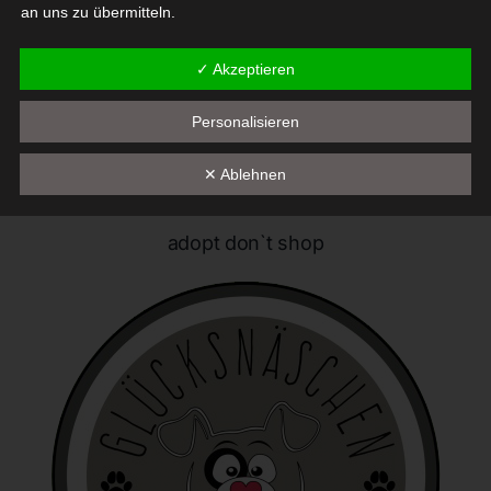
an uns zu übermitteln.
Begriffsbestimmungen
✓ Akzeptieren
Die Datenschutzerklärung beruht auf den Begrifflichkeiten, die
Personalisieren
durch den Europäischen Richtlinien- und Verordnungsgeber
beim Erlass der Datenschutz-Grundverordnung (DS-GVO)
✕ Ablehnen
verwendet wurden. Unsere Datenschutzerklärung soll sowohl für
die Öffentlichkeit als auch für unsere Kunden und
Geschäftspartner einfach lesbar und verständlich sein. Um dies
adopt don`t shop
zu gewährleisten, möchten wir vorab die verwendeten
Begrifflichkeiten erläutern.
Wir verwenden in dieser Datenschutzerklärung unter anderem
die folgenden Begriffe:
a) personenbezogene Daten
Personenbezogene Daten sind alle Informationen, die
sich auf eine identifizierte oder identifizierbare natürliche
Person (im Folgenden "betroffene Person") beziehen. Als