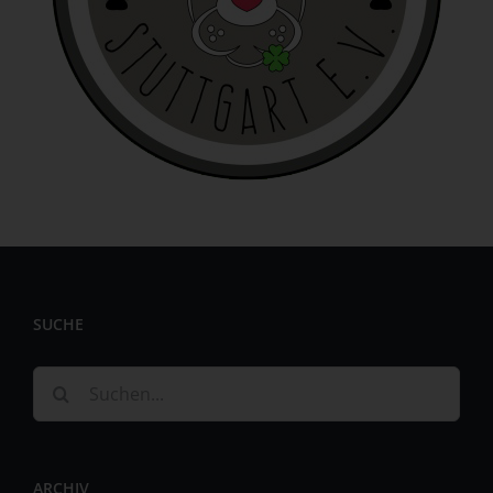
identifizierbar wird eine natürliche Person angesehen, die
direkt oder indirekt, insbesondere mittels Zuordnung zu
einer Kennung wie einem Namen, zu einer Kennnummer,
zu Standortdaten, zu einer Online-Kennung oder zu
einem oder mehreren besonderen Merkmalen, die
Ausdruck der physischen, physiologischen, genetischen,
psychischen, wirtschaftlichen, kulturellen oder sozialen
Identität dieser natürlichen Person sind, identifiziert
werden kann.
b) betroffene Person
Betroffene Person ist jede identifizierte oder
identifizierbare natürliche Person, deren
personenbezogene Daten von dem für die Verarbeitung
SUCHE
Verantwortlichen verarbeitet werden.
Suche
c) Verarbeitung
nach:
Verarbeitung ist jeder mit oder ohne Hilfe automatisierter
Verfahren ausgeführte Vorgang oder jede solche
Vorgangsreihe im Zusammenhang mit
ARCHIV