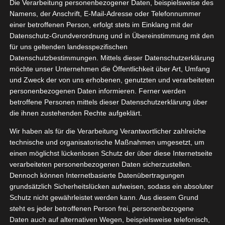
Die Verarbeitung personenbezogener Daten, beispielsweise des
04, 2021
gelsinn
Namens, der Anschrift, E-Mail-Adresse oder Telefonnummer
einer betroffenen Person, erfolgt stets im Einklang mit der
er of Life
Datenschutz-Grundverordnung und in Übereinstimmung mit den
ation
Schmuck
für uns geltenden landesspezifischen
Datenschutzbestimmungen. Mittels dieser Datenschutzerklärung
möchte unser Unternehmen die Öffentlichkeit über Art, Umfang
und Zweck der von uns erhobenen, genutzten und verarbeiteten
Engelsinn Flower of Life
personenbezogenen Daten informieren. Ferner werden
April 4, 2021
|
Kooperation
,
Schmuck
betroffene Personen mittels dieser Datenschutzerklärung über
die ihnen zustehenden Rechte aufgeklärt.
Weiterlesen
Wir haben als für die Verarbeitung Verantwortlicher zahlreiche
technische und organisatorische Maßnahmen umgesetzt, um
einen möglichst lückenlosen Schutz der über diese Internetseite
verarbeiteten personenbezogenen Daten sicherzustellen.
Dennoch können Internetbasierte Datenübertragungen
grundsätzlich Sicherheitslücken aufweisen, sodass ein absoluter
Schutz nicht gewährleistet werden kann. Aus diesem Grund
steht es jeder betroffenen Person frei, personenbezogene
Daten auch auf alternativen Wegen, beispielsweise telefonisch,