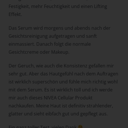
personenbezogenen Daten wie das Erheben, das
Festigkeit, mehr Feuchtigkeit und einen Lifting
Erfassen, die Organisation, das Ordnen, die Speicherung,
die Anpassung oder Veränderung, das Auslesen, das
Effekt.
Abfragen, die Verwendung, die Offenlegung durch
Übermittlung, Verbreitung oder eine andere Form der
Das Serum wird morgens und abends nach der
Bereitstellung, den Abgleich oder die Verknüpfung, die
Gesichtsreinigung aufgetragen und sanft
Einschränkung, das Löschen oder die Vernichtung.
einmassiert. Danach folgt die normale
d) Einschränkung der Verarbeitung
Gesichtcreme oder Makeup.
Einschränkung der Verarbeitung ist die Markierung
gespeicherter personenbezogener Daten mit dem Ziel,
Der Geruch, wie auch die Konsistenz gefallen mir
ihre künftige Verarbeitung einzuschränken.
sehr gut. Aber das Hautgefühl nach dem Auftragen
e) Profiling
ist wirklich superschön und fühle mich richtig wohl
mit dem Serum. Es ist wirklich toll und ich werde
Profiling ist jede Art der automatisierten Verarbeitung
personenbezogener Daten, die darin besteht, dass diese
mir auch dieses NIVEA Cellular Produkt
personenbezogenen Daten verwendet werden, um
nachkaufen. Meine Haut ist definitiv strahlender,
bestimmte persönliche Aspekte, die sich auf eine
glatter und sieht eibfach gut und gepflegt aus.
natürliche Person beziehen, zu bewerten, insbesondere,
um Aspekte bezüglich Arbeitsleistung, wirtschaftlicher
Ein ganz toller Test, vielen Dank
Lage, Gesundheit, persönlicher Vorlieben, Interessen,