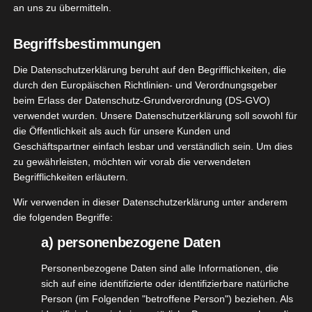
von NIVEA. Diese kaufe ich auch wirklich
an uns zu übermitteln.
regelmäßig und gerne. Wenn etwas Neues
erscheint spitz ich gleich die Ohren und schau, ob
Begriffsbestimmungen
es zu mir passt. Das war dieses Mal allerdings
Die Datenschutzerklärung beruht auf den Begrifflichkeiten, die
etwas komplizierter, da mir hier zur Bewerbung
durch den Europäischen Richtlinien- und Verordnungsgeber
des Tests letztendlich nur Mysterie Produkt
beim Erlass der Datenschutz-Grundverordnung (DS-GVO)
vorgeschlagen wurde. Trotzdem hab ich mich als
verwendet wurden. Unsere Datenschutzerklärung soll sowohl für
die Öffentlichkeit als auch für unsere Kunden und
Botschafter bei
@nivea_de
beworben und wurde
Geschäftspartner einfach lesbar und verständlich sein. Um dies
angenommen.
zu gewährleisten, möchten wir vorab die verwendeten
Begrifflichkeiten erläutern.
Wir verwenden in dieser Datenschutzerklärung unter anderem
die folgenden Begriffe:
a) personenbezogene Daten
Personenbezogene Daten sind alle Informationen, die
sich auf eine identifizierte oder identifizierbare natürliche
Person (im Folgenden "betroffene Person") beziehen. Als