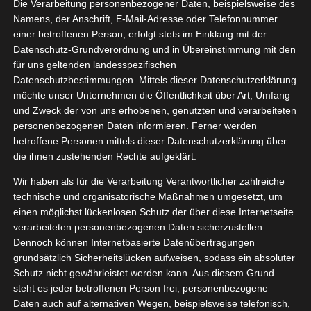
Die Verarbeitung personenbezogener Daten, beispielsweise des
Namens, der Anschrift, E-Mail-Adresse oder Telefonnummer
einer betroffenen Person, erfolgt stets im Einklang mit der
Datenschutz-Grundverordnung und in Übereinstimmung mit den
Zeige
für uns geltenden landesspezifischen
grösseres
Datenschutzbestimmungen. Mittels dieser Datenschutzerklärung
Bild
möchte unser Unternehmen die Öffentlichkeit über Art, Umfang
und Zweck der von uns erhobenen, genutzten und verarbeiteten
personenbezogenen Daten informieren. Ferner werden
betroffene Personen mittels dieser Datenschutzerklärung über
die ihnen zustehenden Rechte aufgeklärt.
Wir haben als für die Verarbeitung Verantwortlicher zahlreiche
technische und organisatorische Maßnahmen umgesetzt, um
einen möglichst lückenlosen Schutz der über diese Internetseite
[WERBUNG] NIVEA Cellular Epigenetics
verarbeiteten personenbezogenen Daten sicherzustellen.
Dennoch können Internetbasierte Datenübertragungen
NIVEA Liebe
grundsätzlich Sicherheitslücken aufweisen, sodass ein absoluter
Schutz nicht gewährleistet werden kann. Aus diesem Grund
steht es jeder betroffenen Person frei, personenbezogene
Ich stehe ja dazu, ich liebe wirklich viele Produkte
Daten auch auf alternativen Wegen, beispielsweise telefonisch,