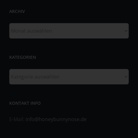
unabhängig davon, ob es sich bei ihr um einen Dritten
ARCHIV
handelt oder nicht. Behörden, die im Rahmen eines
bestimmten Untersuchungsauftrags nach dem
Unionsrecht oder dem Recht der Mitgliedstaaten
Archiv
möglicherweise personenbezogene Daten erhalten,
gelten jedoch nicht als Empfänger.
j) Dritter
KATEGORIEN
Dritter ist eine natürliche oder juristische Person,
Behörde, Einrichtung oder andere Stelle außer der
Kategorien
betroffenen Person, dem Verantwortlichen, dem
Auftragsverarbeiter und den Personen, die unter der
unmittelbaren Verantwortung des Verantwortlichen oder
des Auftragsverarbeiters befugt sind, die
personenbezogenen Daten zu verarbeiten.
KONTAKT INFO
k) Einwilligung
E-Mail:
info@honeybunnynose.de
Einwilligung ist jede von der betroffenen Person freiwillig
für den bestimmten Fall in informierter Weise und
unmissverständlich abgegebene Willensbekundung in