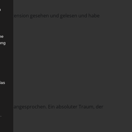
n
Andere Rezension gesehen und gelesen und habe
che
ung
das
 Parfum angesprochen. Ein absoluter Traum, der
.