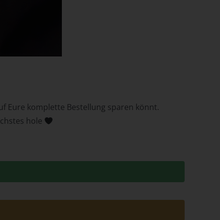
em
n
uf Eure komplette Bestellung sparen könnt.
ächstes hole
ung
des