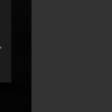
e
.
cht