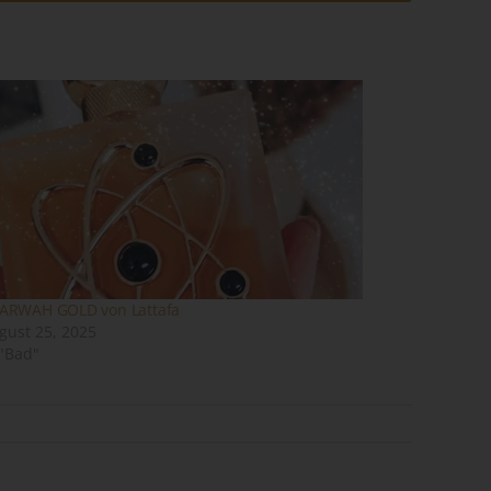
ene
n
ze
ARWAH GOLD von Lattafa
gust 25, 2025
 "Bad"