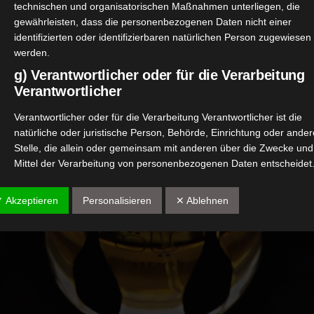
technischen und organisatorischen Maßnahmen unterliegen, die
gewährleisten, dass die personenbezogenen Daten nicht einer
identifizierten oder identifizierbaren natürlichen Person zugewiesen
werden.
g) Verantwortlicher oder für die Verarbeitung
Verantwortlicher
Verantwortlicher oder für die Verarbeitung Verantwortlicher ist die
natürliche oder juristische Person, Behörde, Einrichtung oder ander
Stelle, die allein oder gemeinsam mit anderen über die Zwecke und
Mittel der Verarbeitung von personenbezogenen Daten entscheidet
Sind die Zwecke und Mittel dieser Verarbeitung durch das Unionsre
oder das Recht der Mitgliedstaaten vorgegeben, so kann der
✓ Akzeptieren
Personalisieren
✕ Ablehnen
Verantwortliche beziehungsweise können die bestimmten Kriterien
seiner Benennung nach dem Unionsrecht oder dem Recht der
Mitgliedstaaten vorgesehen werden.
h) Auftragsverarbeiter
Auftragsverarbeiter ist eine natürliche oder juristische Person,
Behörde, Einrichtung oder andere Stelle, die personenbezogene