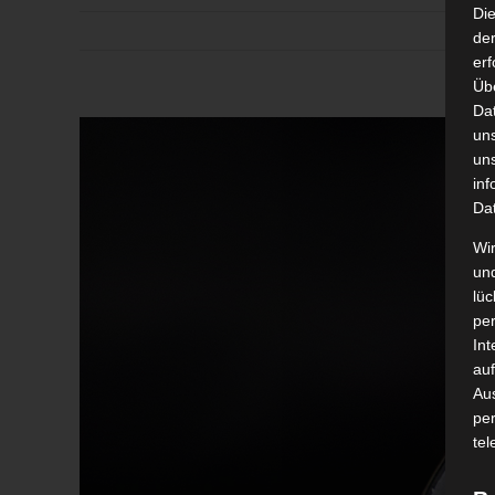
Di
der
erf
Üb
Da
Zeige
un
grösseres
un
inf
Bild
Da
Wir
un
lüc
pe
Int
auf
Aus
pe
tel