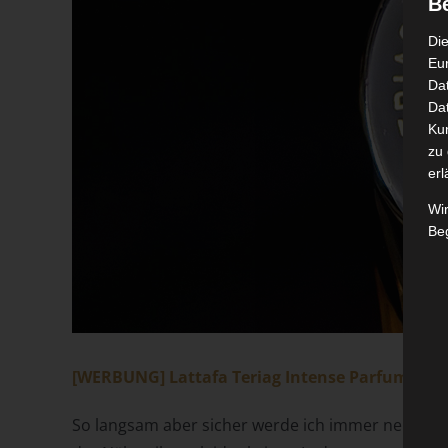
B
Die
Eu
Da
Dat
Ku
zu 
erl
Wi
Beg
[WERBUNG] Lattafa Teriag Intense Parfum
So langsam aber sicher werde ich immer neugieri