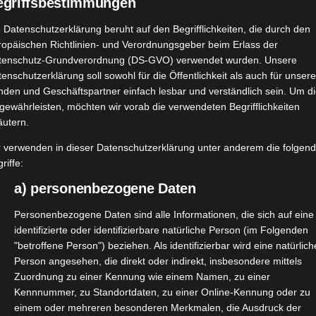
egriffsbestimmungen
 Datenschutzerklärung beruht auf den Begrifflichkeiten, die durch den
ropäischen Richtlinien- und Verordnungsgeber beim Erlass der
tenschutz-Grundverordnung (DS-GVO) verwendet wurden. Unsere
enschutzerklärung soll sowohl für die Öffentlichkeit als auch für unser
nden und Geschäftspartner einfach lesbar und verständlich sein. Um d
gewährleisten, möchten wir vorab die verwendeten Begrifflichkeiten
äutern.
r verwenden in dieser Datenschutzerklärung unter anderem die folgen
riffe:
a) personenbezogene Daten
Personenbezogene Daten sind alle Informationen, die sich auf eine
identifizierte oder identifizierbare natürliche Person (im Folgenden
"betroffene Person") beziehen. Als identifizierbar wird eine natürlich
Person angesehen, die direkt oder indirekt, insbesondere mittels
Zuordnung zu einer Kennung wie einem Namen, zu einer
Kennnummer, zu Standortdaten, zu einer Online-Kennung oder zu
ger auf die unterschiedlichsten Lataffa Parfums und lass m
einem oder mehreren besonderen Merkmalen, die Ausdruck der