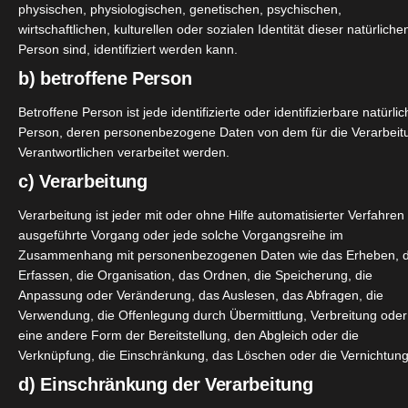
ch mal so durch schnuppern könnte.
physischen, physiologischen, genetischen, psychischen,
wirtschaftlichen, kulturellen oder sozialen Identität dieser natürliche
 Teriag Intense von Lataffa. Ich hab natürlich die Ein oder 
Person sind, identifiziert werden kann.
ERTIG!
b) betroffene Person
Betroffene Person ist jede identifizierte oder identifizierbare natürli
 Das dachte ich zumindest.
Person, deren personenbezogene Daten von dem für die Verarbeit
Verantwortlichen verarbeitet werden.
c) Verarbeitung
Verarbeitung ist jeder mit oder ohne Hilfe automatisierter Verfahren
ausgeführte Vorgang oder jede solche Vorgangsreihe im
Zusammenhang mit personenbezogenen Daten wie das Erheben, 
Erfassen, die Organisation, das Ordnen, die Speicherung, die
Anpassung oder Veränderung, das Auslesen, das Abfragen, die
sexy, intensive. Einfach wunderschön und ich bereue diesen
Verwendung, die Offenlegung durch Übermittlung, Verbreitung oder
eim ersten Tragen in der Öffentlichkeit wurde ich auf das
eine andere Form der Bereitstellung, den Abgleich oder die
Verknüpfung, die Einschränkung, das Löschen oder die Vernichtung
 Tage auf der Wäsche und mindestens 8h auf der Haut hält.
d) Einschränkung der Verarbeitung