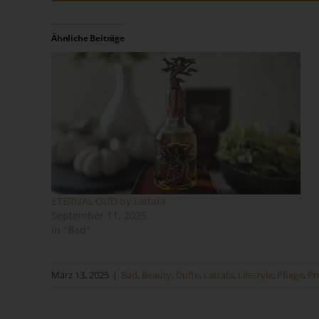
Ähnliche Beiträge
Na
Ve
Ver
de
un
ETERNAL OUD by Lattafa
September 11, 2025
Sa
In "Bad"
Fi
März 13, 2025
|
Bad
,
Beauty
,
Düfte
,
Lattafa
,
Lifestyle
,
Pflege
,
Pr
73
Te