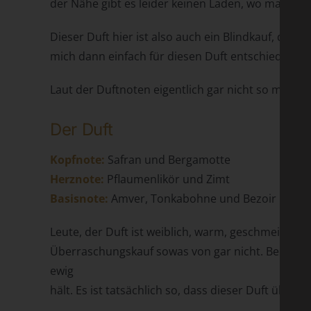
der Nähe gibt es leider keinen Laden, wo man si
Dieser Duft hier ist also auch ein Blindkauf, der
mich dann einfach für diesen Duft entschieden. F
Laut der Duftnoten eigentlich gar nicht so meins.
Der Duft
Kopfnote:
Safran und Bergamotte
Herznote:
Pflaumenlikör und Zimt
Basisnote:
Amver, Tonkabohne und Bezoir
Leute, der Duft ist weiblich, warm, geschmeidig, 
Überraschungskauf sowas von gar nicht. Bereits b
ewig
hält. Es ist tatsächlich so, dass dieser Duft über