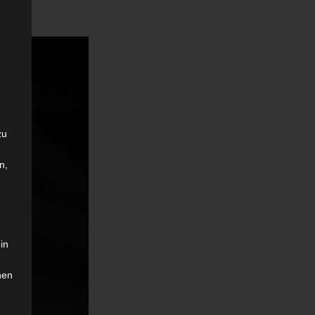
zu
n,
in
hen