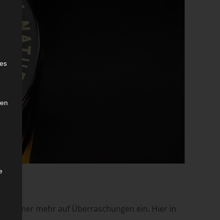
e
ies
den
e
ich immer mehr auf Überraschungen ein. Hier in