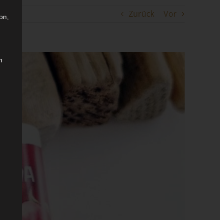
Zurück
Vor
on,
n