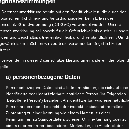
egriffsbestimmungen
 Datenschutzerklärung beruht auf den Begrifflichkeiten, die durch den
ropäischen Richtlinien- und Verordnungsgeber beim Erlass der
tenschutz-Grundverordnung (DS-GVO) verwendet wurden. Unsere
enschutzerklärung soll sowohl für die Öffentlichkeit als auch für unser
nden und Geschäftspartner einfach lesbar und verständlich sein. Um d
gewährleisten, möchten wir vorab die verwendeten Begrifflichkeiten
äutern.
r verwenden in dieser Datenschutzerklärung unter anderem die folgen
riffe:
a) personenbezogene Daten
Personenbezogene Daten sind alle Informationen, die sich auf eine
identifizierte oder identifizierbare natürliche Person (im Folgenden
"betroffene Person") beziehen. Als identifizierbar wird eine natürlich
Person angesehen, die direkt oder indirekt, insbesondere mittels
Zuordnung zu einer Kennung wie einem Namen, zu einer
Kennnummer, zu Standortdaten, zu einer Online-Kennung oder zu
 durfte über
@influenster
das Gesichtsöl von
@weleda_ag
üb
einem oder mehreren besonderen Merkmalen, die Ausdruck der