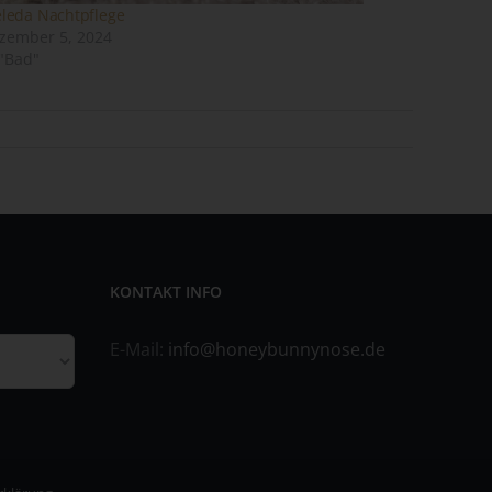
leda Nachtpflege
zember 5, 2024
 "Bad"
ene
n
ze
KONTAKT INFO
E-Mail:
info@honeybunnynose.de