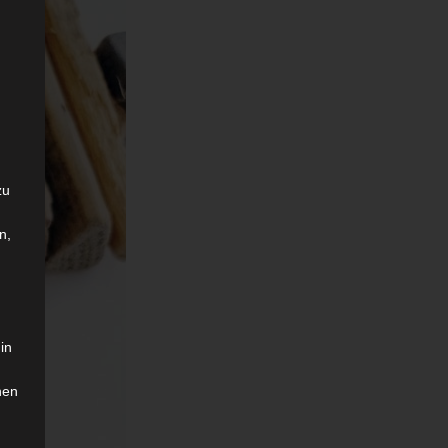
zu
n,
in
hen