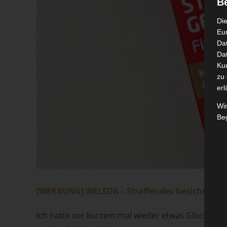
B
Die
Eu
Da
Dat
Ku
zu 
erl
Wi
Beg
[WERBUNG] WELEDA – Straffendes Gesichtsöl
Ich hatte vor kurzem mal wieder etwas Glück und