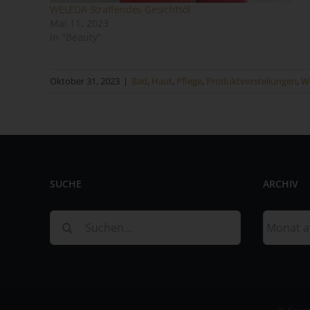
WELEDA Straffendes Gesichtsöl
Mai 11, 2023
In "Beauty"
Oktober 31, 2023
|
Bad
,
Haut
,
Pflege
,
Produktvorstellungen
,
We
Na
Ve
Ver
de
SUCHE
ARCHIV
un
Suche
Archiv
Sa
nach:
Fi
73
Te