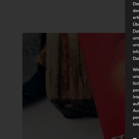
Di
der
erf
Üb
Da
Zeige
un
grösseres
un
inf
Bild
Da
Wir
un
lüc
pe
Int
auf
Aus
pe
tel