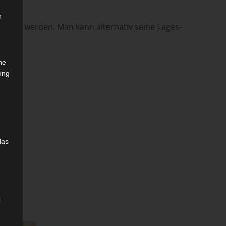
n
siert werden. Man kann alternativ seine Tages-
che
ung
das
.