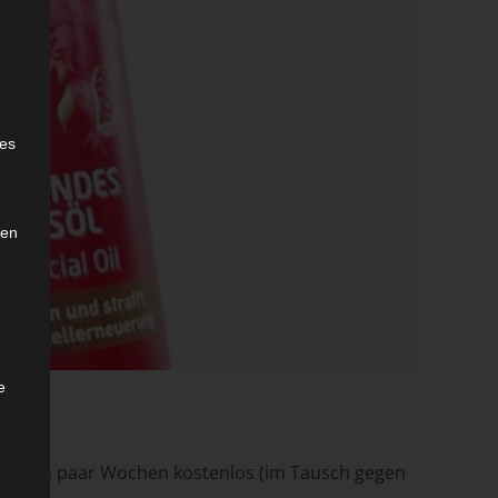
e
ies
den
e
er ein paar Wochen kostenlos (im Tausch gegen