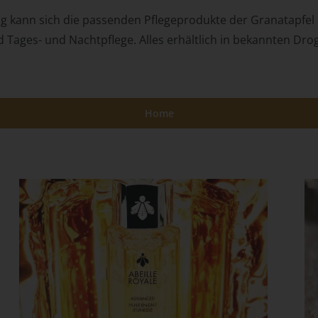
Daten im Auftrag des Verantwortlichen verarbeitet.
ag kann sich die passenden Pflegeprodukte der Granatapfe
i) Empfänger
 Tages- und Nachtpflege. Alles erhältlich in bekannten Dr
Empfänger ist eine natürliche oder juristische Person, Behörde,
Einrichtung oder andere Stelle, der personenbezogene Daten
offengelegt werden, unabhängig davon, ob es sich bei ihr um einen
Dritten handelt oder nicht. Behörden, die im Rahmen eines
Home
bestimmten Untersuchungsauftrags nach dem Unionsrecht oder d
Recht der Mitgliedstaaten möglicherweise personenbezogene Date
erhalten, gelten jedoch nicht als Empfänger.
j) Dritter
Dritter ist eine natürliche oder juristische Person, Behörde, Einricht
oder andere Stelle außer der betroffenen Person, dem
Verantwortlichen, dem Auftragsverarbeiter und den Personen, die
unter der unmittelbaren Verantwortung des Verantwortlichen oder 
Auftragsverarbeiters befugt sind, die personenbezogenen Daten zu
verarbeiten.
k) Einwilligung