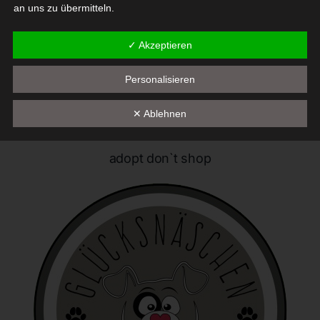
an uns zu übermitteln.
Begriffsbestimmungen
✓ Akzeptieren
Die Datenschutzerklärung beruht auf den Begrifflichkeiten, die
Personalisieren
durch den Europäischen Richtlinien- und Verordnungsgeber
beim Erlass der Datenschutz-Grundverordnung (DS-GVO)
✕ Ablehnen
verwendet wurden. Unsere Datenschutzerklärung soll sowohl für
die Öffentlichkeit als auch für unsere Kunden und
Geschäftspartner einfach lesbar und verständlich sein. Um dies
adopt don`t shop
zu gewährleisten, möchten wir vorab die verwendeten
Begrifflichkeiten erläutern.
Wir verwenden in dieser Datenschutzerklärung unter anderem
die folgenden Begriffe:
a) personenbezogene Daten
Personenbezogene Daten sind alle Informationen, die
sich auf eine identifizierte oder identifizierbare natürliche
Person (im Folgenden "betroffene Person") beziehen. Als