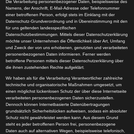
Die Verarbeitung personenbezogener Daten, beispielsweise des
chenkpackungen
04, 2023
Namens, der Anschrift, E-Mail-Adresse oder Telefonnummer
heit
Kneipp VIP
einer betroffenen Person, erfolgt stets im Einklang mit der
Pflege
Datenschutz-Grundverordnung und in Übereinstimmung mit den
tvorstellungen
für uns geltenden landesspezifischen
gan
Wellness
Datenschutzbestimmungen. Mittels dieser Datenschutzerklärung
Kneipp naturkind
möchte unser Unternehmen die Öffentlichkeit über Art, Umfang
Geschenkpackungen
und Zweck der von uns erhobenen, genutzten und verarbeiteten
April 8, 2023
|
Gesundheit
,
Kneipp VIP
,
Pflege
,
personenbezogenen Daten informieren. Ferner werden
Produktvorstellungen
,
Vegan
,
Wellness
betroffene Personen mittels dieser Datenschutzerklärung über
die ihnen zustehenden Rechte aufgeklärt.
Weiterlesen
Wir haben als für die Verarbeitung Verantwortlicher zahlreiche
technische und organisatorische Maßnahmen umgesetzt, um
einen möglichst lückenlosen Schutz der über diese Internetseite
verarbeiteten personenbezogenen Daten sicherzustellen.
Dennoch können Internetbasierte Datenübertragungen
grundsätzlich Sicherheitslücken aufweisen, sodass ein absoluter
Schutz nicht gewährleistet werden kann. Aus diesem Grund
steht es jeder betroffenen Person frei, personenbezogene
Daten auch auf alternativen Wegen, beispielsweise telefonisch,