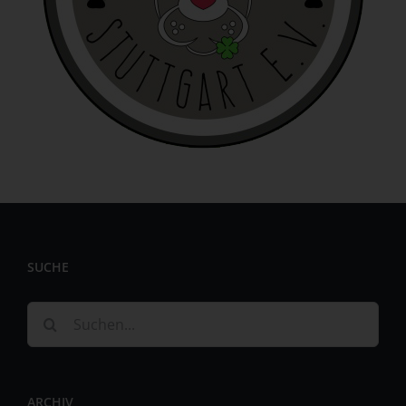
identifizierbar wird eine natürliche Person angesehen, die
direkt oder indirekt, insbesondere mittels Zuordnung zu
einer Kennung wie einem Namen, zu einer Kennnummer,
zu Standortdaten, zu einer Online-Kennung oder zu
einem oder mehreren besonderen Merkmalen, die
Ausdruck der physischen, physiologischen, genetischen,
psychischen, wirtschaftlichen, kulturellen oder sozialen
Identität dieser natürlichen Person sind, identifiziert
werden kann.
b) betroffene Person
Betroffene Person ist jede identifizierte oder
identifizierbare natürliche Person, deren
personenbezogene Daten von dem für die Verarbeitung
SUCHE
Verantwortlichen verarbeitet werden.
Suche
c) Verarbeitung
nach:
Verarbeitung ist jeder mit oder ohne Hilfe automatisierter
Verfahren ausgeführte Vorgang oder jede solche
Vorgangsreihe im Zusammenhang mit
ARCHIV