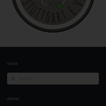
identifizierbar wird eine natürliche Person angesehen, die
direkt oder indirekt, insbesondere mittels Zuordnung zu
einer Kennung wie einem Namen, zu einer Kennnummer,
zu Standortdaten, zu einer Online-Kennung oder zu
einem oder mehreren besonderen Merkmalen, die
Ausdruck der physischen, physiologischen, genetischen,
psychischen, wirtschaftlichen, kulturellen oder sozialen
Identität dieser natürlichen Person sind, identifiziert
werden kann.
b) betroffene Person
Betroffene Person ist jede identifizierte oder
SUCHE
identifizierbare natürliche Person, deren
personenbezogene Daten von dem für die Verarbeitung
Verantwortlichen verarbeitet werden.
Suche
c) Verarbeitung
nach:
Verarbeitung ist jeder mit oder ohne Hilfe automatisierter
Verfahren ausgeführte Vorgang oder jede solche
ARCHIV
Vorgangsreihe im Zusammenhang mit