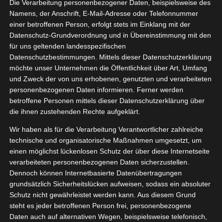
Die Verarbeitung personenbezogener Daten, beispielsweise des
06, 2023
nsation
Namens, der Anschrift, E-Mail-Adresse oder Telefonnummer
einer betroffenen Person, erfolgt stets im Einklang mit der
y
Düfte
Pflege
Datenschutz-Grundverordnung und in Übereinstimmung mit den
tvorstellungen
für uns geltenden landesspezifischen
Wellness
Datenschutzbestimmungen. Mittels dieser Datenschutzerklärung
NIVEA MEN Fresh Sensation
möchte unser Unternehmen die Öffentlichkeit über Art, Umfang
Juni 7, 2023
|
Beauty
,
Düfte
,
Pflege
,
Produktvorstellungen
,
und Zweck der von uns erhobenen, genutzten und verarbeiteten
Wellness
personenbezogenen Daten informieren. Ferner werden
betroffene Personen mittels dieser Datenschutzerklärung über
Weiterlesen
die ihnen zustehenden Rechte aufgeklärt.
Wir haben als für die Verarbeitung Verantwortlicher zahlreiche
technische und organisatorische Maßnahmen umgesetzt, um
einen möglichst lückenlosen Schutz der über diese Internetseite
verarbeiteten personenbezogenen Daten sicherzustellen.
Dennoch können Internetbasierte Datenübertragungen
grundsätzlich Sicherheitslücken aufweisen, sodass ein absoluter
Schutz nicht gewährleistet werden kann. Aus diesem Grund
steht es jeder betroffenen Person frei, personenbezogene
Daten auch auf alternativen Wegen, beispielsweise telefonisch,