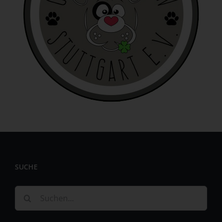
identifizierbar wird eine natürliche Person angesehen, die
direkt oder indirekt, insbesondere mittels Zuordnung zu
einer Kennung wie einem Namen, zu einer Kennnummer,
zu Standortdaten, zu einer Online-Kennung oder zu
einem oder mehreren besonderen Merkmalen, die
Ausdruck der physischen, physiologischen, genetischen,
psychischen, wirtschaftlichen, kulturellen oder sozialen
Identität dieser natürlichen Person sind, identifiziert
werden kann.
b) betroffene Person
Betroffene Person ist jede identifizierte oder
identifizierbare natürliche Person, deren
personenbezogene Daten von dem für die Verarbeitung
Verantwortlichen verarbeitet werden.
SUCHE
c) Verarbeitung
Verarbeitung ist jeder mit oder ohne Hilfe automatisierter
Suche
Verfahren ausgeführte Vorgang oder jede solche
nach:
Vorgangsreihe im Zusammenhang mit