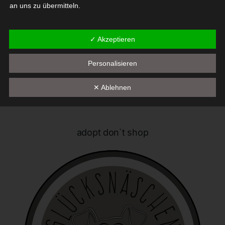
an uns zu übermitteln.
Begriffsbestimmungen
✓ Akzeptieren
Die Datenschutzerklärung beruht auf den Begrifflichkeiten, die
durch den Europäischen Richtlinien- und Verordnungsgeber
Personalisieren
beim Erlass der Datenschutz-Grundverordnung (DS-GVO)
verwendet wurden. Unsere Datenschutzerklärung soll sowohl für
✕ Ablehnen
die Öffentlichkeit als auch für unsere Kunden und
Geschäftspartner einfach lesbar und verständlich sein. Um dies
zu gewährleisten, möchten wir vorab die verwendeten
Begrifflichkeiten erläutern.
adopt don`t shop
Wir verwenden in dieser Datenschutzerklärung unter anderem
die folgenden Begriffe:
a) personenbezogene Daten
Personenbezogene Daten sind alle Informationen, die
sich auf eine identifizierte oder identifizierbare natürliche
Person (im Folgenden "betroffene Person") beziehen. Als