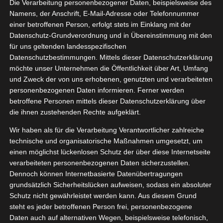
Die Verarbeitung personenbezogener Daten, beispielsweise des
04, 2021
Namens, der Anschrift, E-Mail-Adresse oder Telefonnummer
enf von
einer betroffenen Person, erfolgt stets im Einklang mit der
nfmadel
Datenschutz-Grundverordnung und in Übereinstimmung mit den
für uns geltenden landesspezifischen
Essen
Datenschutzbestimmungen. Mittels dieser Datenschutzerklärung
tvorstellungen
möchte unser Unternehmen die Öffentlichkeit über Art, Umfang
und Zweck der von uns erhobenen, genutzten und verarbeiteten
personenbezogenen Daten informieren. Ferner werden
betroffene Personen mittels dieser Datenschutzerklärung über
Senf von Senfmadel
die ihnen zustehenden Rechte aufgeklärt.
April 8, 2021
|
Essen
,
Produktvorstellungen
Wir haben als für die Verarbeitung Verantwortlicher zahlreiche
technische und organisatorische Maßnahmen umgesetzt, um
Weiterlesen
einen möglichst lückenlosen Schutz der über diese Internetseite
verarbeiteten personenbezogenen Daten sicherzustellen.
Dennoch können Internetbasierte Datenübertragungen
grundsätzlich Sicherheitslücken aufweisen, sodass ein absoluter
Schutz nicht gewährleistet werden kann. Aus diesem Grund
steht es jeder betroffenen Person frei, personenbezogene
Daten auch auf alternativen Wegen, beispielsweise telefonisch,