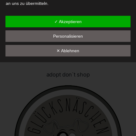
an uns zu übermitteln.
Begriffsbestimmungen
✓ Akzeptieren
Die Datenschutzerklärung beruht auf den Begrifflichkeiten, die
Personalisieren
durch den Europäischen Richtlinien- und Verordnungsgeber
beim Erlass der Datenschutz-Grundverordnung (DS-GVO)
verwendet wurden. Unsere Datenschutzerklärung soll sowohl für
✕ Ablehnen
die Öffentlichkeit als auch für unsere Kunden und
Geschäftspartner einfach lesbar und verständlich sein. Um dies
zu gewährleisten, möchten wir vorab die verwendeten
adopt don`t shop
Begrifflichkeiten erläutern.
Wir verwenden in dieser Datenschutzerklärung unter anderem
die folgenden Begriffe:
a) personenbezogene Daten
Personenbezogene Daten sind alle Informationen, die
sich auf eine identifizierte oder identifizierbare natürliche
Person (im Folgenden "betroffene Person") beziehen. Als