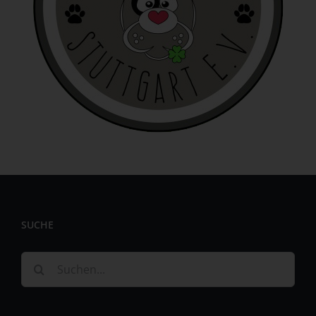
identifizierbar wird eine natürliche Person angesehen, die
direkt oder indirekt, insbesondere mittels Zuordnung zu
einer Kennung wie einem Namen, zu einer Kennnummer,
zu Standortdaten, zu einer Online-Kennung oder zu
einem oder mehreren besonderen Merkmalen, die
Ausdruck der physischen, physiologischen, genetischen,
psychischen, wirtschaftlichen, kulturellen oder sozialen
Identität dieser natürlichen Person sind, identifiziert
werden kann.
b) betroffene Person
Betroffene Person ist jede identifizierte oder
identifizierbare natürliche Person, deren
personenbezogene Daten von dem für die Verarbeitung
Verantwortlichen verarbeitet werden.
SUCHE
c) Verarbeitung
Suche
Verarbeitung ist jeder mit oder ohne Hilfe automatisierter
nach:
Verfahren ausgeführte Vorgang oder jede solche
Vorgangsreihe im Zusammenhang mit