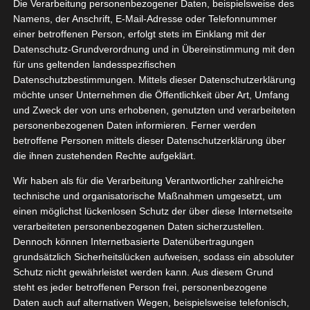
Die Verarbeitung personenbezogener Daten, beispielsweise des
03, 2021
YAMAY
Namens, der Anschrift, E-Mail-Adresse oder Telefonnummer
einer betroffenen Person, erfolgt stets im Einklang mit der
rtwatch
Datenschutz-Grundverordnung und in Übereinstimmung mit den
WO22
für uns geltenden landesspezifischen
ooperation
Datenschutzbestimmungen. Mittels dieser Datenschutzerklärung
möchte unser Unternehmen die Öffentlichkeit über Art, Umfang
und Zweck der von uns erhobenen, genutzten und verarbeiteten
personenbezogenen Daten informieren. Ferner werden
YAMAY Smartwatch SWO22
betroffene Personen mittels dieser Datenschutzerklärung über
März 28, 2021
|
Kooperation
die ihnen zustehenden Rechte aufgeklärt.
Wir haben als für die Verarbeitung Verantwortlicher zahlreiche
Weiterlesen
technische und organisatorische Maßnahmen umgesetzt, um
einen möglichst lückenlosen Schutz der über diese Internetseite
verarbeiteten personenbezogenen Daten sicherzustellen.
Dennoch können Internetbasierte Datenübertragungen
grundsätzlich Sicherheitslücken aufweisen, sodass ein absoluter
Schutz nicht gewährleistet werden kann. Aus diesem Grund
steht es jeder betroffenen Person frei, personenbezogene
Daten auch auf alternativen Wegen, beispielsweise telefonisch,