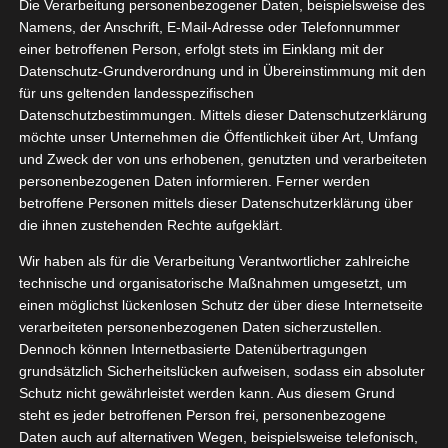
Die Verarbeitung personenbezogener Daten, beispielsweise des
Crema
05, 2021
Namens, der Anschrift, E-Mail-Adresse oder Telefonnummer
lumbien
einer betroffenen Person, erfolgt stets im Einklang mit der
Tchibo
Datenschutz-Grundverordnung und in Übereinstimmung mit den
für uns geltenden landesspezifischen
Kaffee
Datenschutzbestimmungen. Mittels dieser Datenschutzerklärung
tvorstellungen
möchte unser Unternehmen die Öffentlichkeit über Art, Umfang
Trinken
und Zweck der von uns erhobenen, genutzten und verarbeiteten
personenbezogenen Daten informieren. Ferner werden
Barista Caffé Crema Kolumbien Tchibo
betroffene Personen mittels dieser Datenschutzerklärung über
Mai 20, 2021
|
Kaffee
,
Produktvorstellungen
,
Trinken
die ihnen zustehenden Rechte aufgeklärt.
Wir haben als für die Verarbeitung Verantwortlicher zahlreiche
Weiterlesen
technische und organisatorische Maßnahmen umgesetzt, um
einen möglichst lückenlosen Schutz der über diese Internetseite
verarbeiteten personenbezogenen Daten sicherzustellen.
Dennoch können Internetbasierte Datenübertragungen
grundsätzlich Sicherheitslücken aufweisen, sodass ein absoluter
Schutz nicht gewährleistet werden kann. Aus diesem Grund
steht es jeder betroffenen Person frei, personenbezogene
Daten auch auf alternativen Wegen, beispielsweise telefonisch,