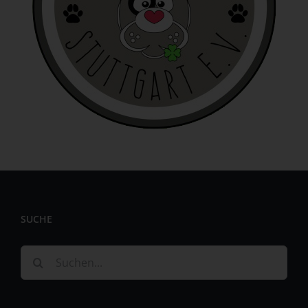
identifizierbar wird eine natürliche Person angesehen, die
direkt oder indirekt, insbesondere mittels Zuordnung zu
einer Kennung wie einem Namen, zu einer Kennnummer,
zu Standortdaten, zu einer Online-Kennung oder zu
einem oder mehreren besonderen Merkmalen, die
Ausdruck der physischen, physiologischen, genetischen,
psychischen, wirtschaftlichen, kulturellen oder sozialen
Identität dieser natürlichen Person sind, identifiziert
werden kann.
b) betroffene Person
Betroffene Person ist jede identifizierte oder
identifizierbare natürliche Person, deren
personenbezogene Daten von dem für die Verarbeitung
Verantwortlichen verarbeitet werden.
SUCHE
c) Verarbeitung
Suche
Verarbeitung ist jeder mit oder ohne Hilfe automatisierter
nach:
Verfahren ausgeführte Vorgang oder jede solche
Vorgangsreihe im Zusammenhang mit