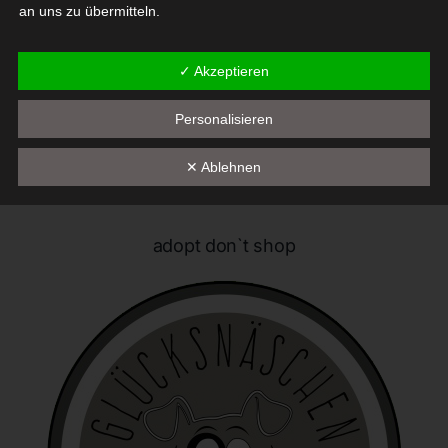
an uns zu übermitteln.
Begriffsbestimmungen
✓ Akzeptieren
Die Datenschutzerklärung beruht auf den Begrifflichkeiten, die
Personalisieren
durch den Europäischen Richtlinien- und Verordnungsgeber
beim Erlass der Datenschutz-Grundverordnung (DS-GVO)
verwendet wurden. Unsere Datenschutzerklärung soll sowohl für
✕ Ablehnen
die Öffentlichkeit als auch für unsere Kunden und
Geschäftspartner einfach lesbar und verständlich sein. Um dies
zu gewährleisten, möchten wir vorab die verwendeten
adopt don`t shop
Begrifflichkeiten erläutern.
Wir verwenden in dieser Datenschutzerklärung unter anderem
die folgenden Begriffe:
a) personenbezogene Daten
Personenbezogene Daten sind alle Informationen, die
sich auf eine identifizierte oder identifizierbare natürliche
Person (im Folgenden "betroffene Person") beziehen. Als