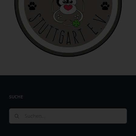
identifizierbar wird eine natürliche Person angesehen, die
direkt oder indirekt, insbesondere mittels Zuordnung zu
einer Kennung wie einem Namen, zu einer Kennnummer,
zu Standortdaten, zu einer Online-Kennung oder zu
einem oder mehreren besonderen Merkmalen, die
Ausdruck der physischen, physiologischen, genetischen,
psychischen, wirtschaftlichen, kulturellen oder sozialen
Identität dieser natürlichen Person sind, identifiziert
werden kann.
b) betroffene Person
Betroffene Person ist jede identifizierte oder
identifizierbare natürliche Person, deren
personenbezogene Daten von dem für die Verarbeitung
Verantwortlichen verarbeitet werden.
SUCHE
c) Verarbeitung
Suche
Verarbeitung ist jeder mit oder ohne Hilfe automatisierter
nach:
Verfahren ausgeführte Vorgang oder jede solche
Vorgangsreihe im Zusammenhang mit