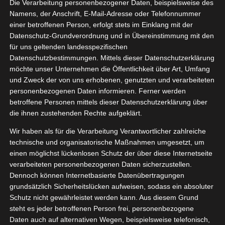
Die Verarbeitung personenbezogener Daten, beispielsweise des
06, 2021
eridol
Namens, der Anschrift, E-Mail-Adresse oder Telefonnummer
einer betroffenen Person, erfolgt stets im Einklang mit der
stpaket
Datenschutz-Grundverordnung und in Übereinstimmung mit den
ndheit
Pflege
für uns geltenden landesspezifischen
tvorstellungen
Datenschutzbestimmungen. Mittels dieser Datenschutzerklärung
möchte unser Unternehmen die Öffentlichkeit über Art, Umfang
und Zweck der von uns erhobenen, genutzten und verarbeiteten
personenbezogenen Daten informieren. Ferner werden
Meridol Testpaket
betroffene Personen mittels dieser Datenschutzerklärung über
Juni 6, 2021
|
Gesundheit
,
Pflege
,
Produktvorstellungen
die ihnen zustehenden Rechte aufgeklärt.
Wir haben als für die Verarbeitung Verantwortlicher zahlreiche
Weiterlesen
technische und organisatorische Maßnahmen umgesetzt, um
einen möglichst lückenlosen Schutz der über diese Internetseite
verarbeiteten personenbezogenen Daten sicherzustellen.
Dennoch können Internetbasierte Datenübertragungen
grundsätzlich Sicherheitslücken aufweisen, sodass ein absoluter
Schutz nicht gewährleistet werden kann. Aus diesem Grund
steht es jeder betroffenen Person frei, personenbezogene
Daten auch auf alternativen Wegen, beispielsweise telefonisch,