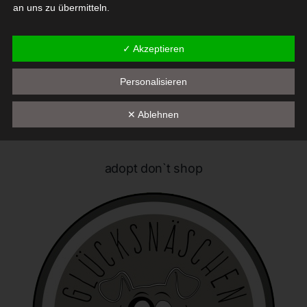
an uns zu übermitteln.
Begriffsbestimmungen
✓ Akzeptieren
Die Datenschutzerklärung beruht auf den Begrifflichkeiten, die
Personalisieren
durch den Europäischen Richtlinien- und Verordnungsgeber
beim Erlass der Datenschutz-Grundverordnung (DS-GVO)
verwendet wurden. Unsere Datenschutzerklärung soll sowohl für
✕ Ablehnen
die Öffentlichkeit als auch für unsere Kunden und
Geschäftspartner einfach lesbar und verständlich sein. Um dies
zu gewährleisten, möchten wir vorab die verwendeten
adopt don`t shop
Begrifflichkeiten erläutern.
Wir verwenden in dieser Datenschutzerklärung unter anderem
die folgenden Begriffe:
a) personenbezogene Daten
Personenbezogene Daten sind alle Informationen, die
sich auf eine identifizierte oder identifizierbare natürliche
Person (im Folgenden "betroffene Person") beziehen. Als