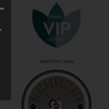
on,
n
sen
adopt don`t shop