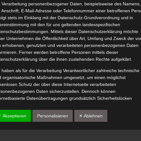
e Verarbeitung personenbezogener Daten, beispielsweise des Namens,
M:ID Anti-Schuppen Shampoo Test
 Anschrift, E-Mail-Adresse oder Telefonnummer einer betroffenen Pers
Januar 7, 2022
|
Beauty
,
Pflege
,
Produktvorstellungen
olgt stets im Einklang mit der Datenschutz-Grundverordnung und in
ereinstimmung mit den für uns geltenden landesspezifischen
tenschutzbestimmungen. Mittels dieser Datenschutzerklärung möchte
ser Unternehmen die Öffentlichkeit über Art, Umfang und Zweck der vo
s erhobenen, genutzten und verarbeiteten personenbezogenen Daten
ormieren. Ferner werden betroffene Personen mittels dieser
tenschutzerklärung über die ihnen zustehenden Rechte aufgeklärt.
 haben als für die Verarbeitung Verantwortlicher zahlreiche technische
Weiterle
d organisatorische Maßnahmen umgesetzt, um einen möglichst
kenlosen Schutz der über diese Internetseite verarbeiteten
rsonenbezogenen Daten sicherzustellen. Dennoch können
ernetbasierte Datenübertragungen grundsätzlich Sicherheitslücken
weisen, sodass ein absoluter Schutz nicht gewährleistet werden kann.
 diesem Grund steht es jeder betroffenen Person frei,
✓ Akzeptieren
Personalisieren
✕ Ablehnen
rsonenbezogene Daten auch auf alternativen Wegen, beispielsweise
efonisch, an uns zu übermitteln.