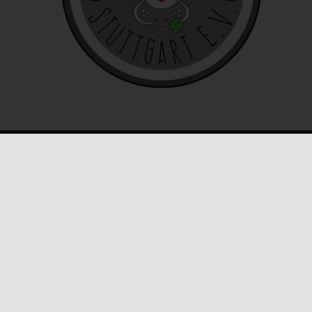
e
ies
den
KONTAKT INFO
E-Mail:
info@honeybunnynose.de
e
rklärung