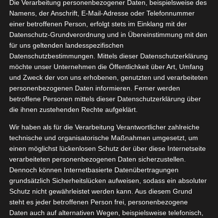
ert Power
Die Verarbeitung personenbezogener Daten, beispielsweise des
03, 2023
Namens, der Anschrift, E-Mail-Adresse oder Telefonnummer
Age
einer betroffenen Person, erfolgt stets im Einklang mit der
y
Haut
Pflege
Datenschutz-Grundverordnung und in Übereinstimmung mit den
tvorstellungen
für uns geltenden landesspezifischen
Datenschutzbestimmungen. Mittels dieser Datenschutzerklärung
L’Oréal Men Expert Power Age
möchte unser Unternehmen die Öffentlichkeit über Art, Umfang
März 5, 2023
|
Beauty
,
Haut
,
Pflege
,
Produktvorstellungen
und Zweck der von uns erhobenen, genutzten und verarbeiteten
personenbezogenen Daten informieren. Ferner werden
Weiterlesen
betroffene Personen mittels dieser Datenschutzerklärung über
die ihnen zustehenden Rechte aufgeklärt.
Wir haben als für die Verarbeitung Verantwortlicher zahlreiche
technische und organisatorische Maßnahmen umgesetzt, um
einen möglichst lückenlosen Schutz der über diese Internetseite
verarbeiteten personenbezogenen Daten sicherzustellen.
Dennoch können Internetbasierte Datenübertragungen
grundsätzlich Sicherheitslücken aufweisen, sodass ein absoluter
Schutz nicht gewährleistet werden kann. Aus diesem Grund
steht es jeder betroffenen Person frei, personenbezogene
Daten auch auf alternativen Wegen, beispielsweise telefonisch,