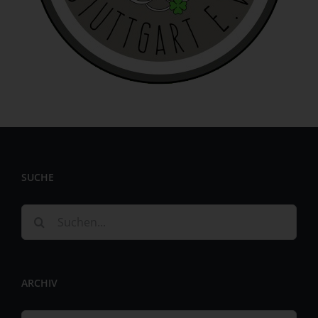
identifizierbar wird eine natürliche Person angesehen, die
direkt oder indirekt, insbesondere mittels Zuordnung zu
einer Kennung wie einem Namen, zu einer Kennnummer,
zu Standortdaten, zu einer Online-Kennung oder zu
einem oder mehreren besonderen Merkmalen, die
Ausdruck der physischen, physiologischen, genetischen,
psychischen, wirtschaftlichen, kulturellen oder sozialen
Identität dieser natürlichen Person sind, identifiziert
werden kann.
b) betroffene Person
SUCHE
Betroffene Person ist jede identifizierte oder
identifizierbare natürliche Person, deren
personenbezogene Daten von dem für die Verarbeitung
Suche
Verantwortlichen verarbeitet werden.
nach:
c) Verarbeitung
Verarbeitung ist jeder mit oder ohne Hilfe automatisierter
ARCHIV
Verfahren ausgeführte Vorgang oder jede solche
Vorgangsreihe im Zusammenhang mit