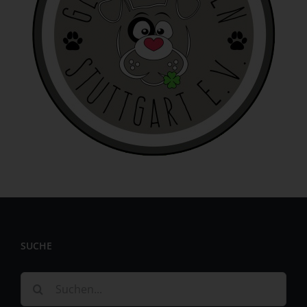
identifizierbar wird eine natürliche Person angesehen, die
direkt oder indirekt, insbesondere mittels Zuordnung zu
einer Kennung wie einem Namen, zu einer Kennnummer,
zu Standortdaten, zu einer Online-Kennung oder zu
einem oder mehreren besonderen Merkmalen, die
Ausdruck der physischen, physiologischen, genetischen,
psychischen, wirtschaftlichen, kulturellen oder sozialen
Identität dieser natürlichen Person sind, identifiziert
werden kann.
b) betroffene Person
Betroffene Person ist jede identifizierte oder
identifizierbare natürliche Person, deren
personenbezogene Daten von dem für die Verarbeitung
Verantwortlichen verarbeitet werden.
c) Verarbeitung
SUCHE
Verarbeitung ist jeder mit oder ohne Hilfe automatisierter
Verfahren ausgeführte Vorgang oder jede solche
Suche
Vorgangsreihe im Zusammenhang mit
nach: