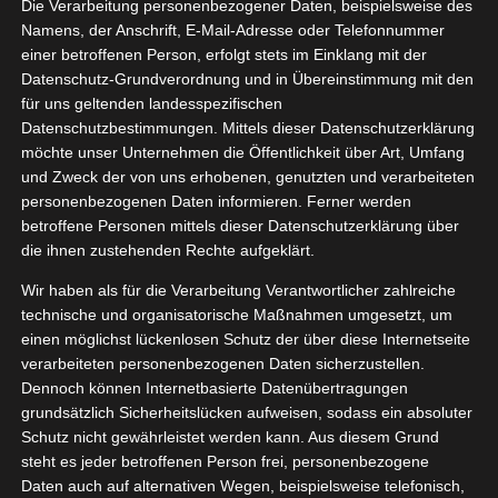
ybelline
Die Verarbeitung personenbezogener Daten, beispielsweise des
04, 2021
Namens, der Anschrift, E-Mail-Adresse oder Telefonnummer
w York
einer betroffenen Person, erfolgt stets im Einklang mit der
ossal 36H
Datenschutz-Grundverordnung und in Übereinstimmung mit den
ascara
für uns geltenden landesspezifischen
Datenschutzbestimmungen. Mittels dieser Datenschutzerklärung
Beauty
möchte unser Unternehmen die Öffentlichkeit über Art, Umfang
tvorstellungen
und Zweck der von uns erhobenen, genutzten und verarbeiteten
personenbezogenen Daten informieren. Ferner werden
betroffene Personen mittels dieser Datenschutzerklärung über
Maybelline New York Colossal 36H
die ihnen zustehenden Rechte aufgeklärt.
Mascara
Wir haben als für die Verarbeitung Verantwortlicher zahlreiche
April 5, 2021
|
Beauty
,
Produktvorstellungen
technische und organisatorische Maßnahmen umgesetzt, um
einen möglichst lückenlosen Schutz der über diese Internetseite
Weiterlesen
verarbeiteten personenbezogenen Daten sicherzustellen.
Dennoch können Internetbasierte Datenübertragungen
grundsätzlich Sicherheitslücken aufweisen, sodass ein absoluter
Schutz nicht gewährleistet werden kann. Aus diesem Grund
steht es jeder betroffenen Person frei, personenbezogene
Daten auch auf alternativen Wegen, beispielsweise telefonisch,