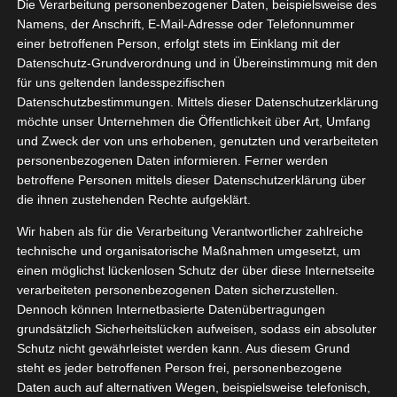
Die Verarbeitung personenbezogener Daten, beispielsweise des
10, 2021
ncakes
Namens, der Anschrift, E-Mail-Adresse oder Telefonnummer
einer betroffenen Person, erfolgt stets im Einklang mit der
Essen
Frühstück
Datenschutz-Grundverordnung und in Übereinstimmung mit den
ngsergänzung
für uns geltenden landesspezifischen
tvorstellungen
Datenschutzbestimmungen. Mittels dieser Datenschutzerklärung
Soul Food Low Carberia Pancakes
möchte unser Unternehmen die Öffentlichkeit über Art, Umfang
Oktober 14, 2021
|
Backen
,
Essen
,
Frühstück
,
und Zweck der von uns erhobenen, genutzten und verarbeiteten
Nahrungsergänzung
,
Produktvorstellungen
personenbezogenen Daten informieren. Ferner werden
betroffene Personen mittels dieser Datenschutzerklärung über
Weiterlesen
die ihnen zustehenden Rechte aufgeklärt.
Wir haben als für die Verarbeitung Verantwortlicher zahlreiche
technische und organisatorische Maßnahmen umgesetzt, um
einen möglichst lückenlosen Schutz der über diese Internetseite
verarbeiteten personenbezogenen Daten sicherzustellen.
Dennoch können Internetbasierte Datenübertragungen
grundsätzlich Sicherheitslücken aufweisen, sodass ein absoluter
Schutz nicht gewährleistet werden kann. Aus diesem Grund
steht es jeder betroffenen Person frei, personenbezogene
Daten auch auf alternativen Wegen, beispielsweise telefonisch,