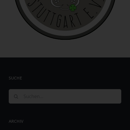
identifizierbar wird eine natürliche Person angesehen, die
direkt oder indirekt, insbesondere mittels Zuordnung zu
einer Kennung wie einem Namen, zu einer Kennnummer,
zu Standortdaten, zu einer Online-Kennung oder zu
einem oder mehreren besonderen Merkmalen, die
Ausdruck der physischen, physiologischen, genetischen,
psychischen, wirtschaftlichen, kulturellen oder sozialen
Identität dieser natürlichen Person sind, identifiziert
werden kann.
b) betroffene Person
Betroffene Person ist jede identifizierte oder
SUCHE
identifizierbare natürliche Person, deren
personenbezogene Daten von dem für die Verarbeitung
Verantwortlichen verarbeitet werden.
Suche
c) Verarbeitung
nach:
Verarbeitung ist jeder mit oder ohne Hilfe automatisierter
Verfahren ausgeführte Vorgang oder jede solche
ARCHIV
Vorgangsreihe im Zusammenhang mit