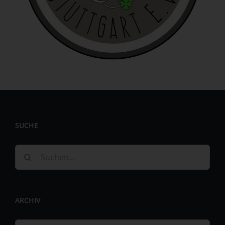
identifizierbar wird eine natürliche Person angesehen, die
direkt oder indirekt, insbesondere mittels Zuordnung zu
einer Kennung wie einem Namen, zu einer Kennnummer,
zu Standortdaten, zu einer Online-Kennung oder zu
einem oder mehreren besonderen Merkmalen, die
Ausdruck der physischen, physiologischen, genetischen,
psychischen, wirtschaftlichen, kulturellen oder sozialen
Identität dieser natürlichen Person sind, identifiziert
werden kann.
b) betroffene Person
SUCHE
Betroffene Person ist jede identifizierte oder
identifizierbare natürliche Person, deren
personenbezogene Daten von dem für die Verarbeitung
Suche
Verantwortlichen verarbeitet werden.
nach:
c) Verarbeitung
Verarbeitung ist jeder mit oder ohne Hilfe automatisierter
ARCHIV
Verfahren ausgeführte Vorgang oder jede solche
Vorgangsreihe im Zusammenhang mit