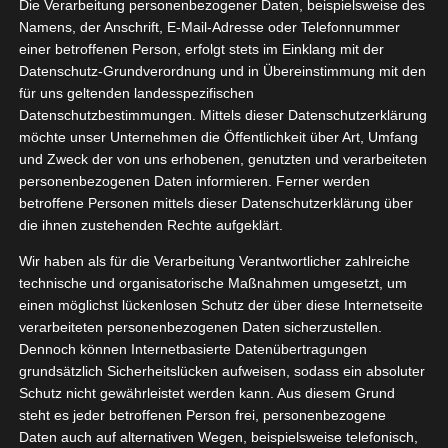
wekers
Die Verarbeitung personenbezogener Daten, beispielsweise des
11, 2021
Namens, der Anschrift, E-Mail-Adresse oder Telefonnummer
omaten
einer betroffenen Person, erfolgt stets im Einklang mit der
Essen
Datenschutz-Grundverordnung und in Übereinstimmung mit den
tvorstellungen
für uns geltenden landesspezifischen
Datenschutzbestimmungen. Mittels dieser Datenschutzerklärung
Looye Kwekers Tomaten
möchte unser Unternehmen die Öffentlichkeit über Art, Umfang
November 8, 2021
|
Essen
,
Produktvorstellungen
und Zweck der von uns erhobenen, genutzten und verarbeiteten
personenbezogenen Daten informieren. Ferner werden
Weiterlesen
betroffene Personen mittels dieser Datenschutzerklärung über
die ihnen zustehenden Rechte aufgeklärt.
Wir haben als für die Verarbeitung Verantwortlicher zahlreiche
technische und organisatorische Maßnahmen umgesetzt, um
einen möglichst lückenlosen Schutz der über diese Internetseite
verarbeiteten personenbezogenen Daten sicherzustellen.
Dennoch können Internetbasierte Datenübertragungen
grundsätzlich Sicherheitslücken aufweisen, sodass ein absoluter
Schutz nicht gewährleistet werden kann. Aus diesem Grund
steht es jeder betroffenen Person frei, personenbezogene
Daten auch auf alternativen Wegen, beispielsweise telefonisch,