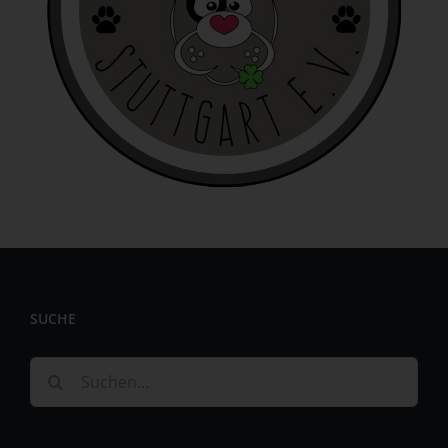
identifizierbar wird eine natürliche Person angesehen, die
direkt oder indirekt, insbesondere mittels Zuordnung zu
einer Kennung wie einem Namen, zu einer Kennnummer,
zu Standortdaten, zu einer Online-Kennung oder zu
einem oder mehreren besonderen Merkmalen, die
Ausdruck der physischen, physiologischen, genetischen,
psychischen, wirtschaftlichen, kulturellen oder sozialen
Identität dieser natürlichen Person sind, identifiziert
werden kann.
b) betroffene Person
Betroffene Person ist jede identifizierte oder
identifizierbare natürliche Person, deren
personenbezogene Daten von dem für die Verarbeitung
Verantwortlichen verarbeitet werden.
SUCHE
c) Verarbeitung
Suche
Verarbeitung ist jeder mit oder ohne Hilfe automatisierter
nach:
Verfahren ausgeführte Vorgang oder jede solche
Vorgangsreihe im Zusammenhang mit