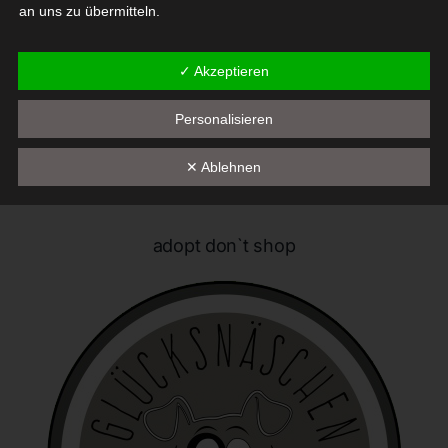
an uns zu übermitteln.
Begriffsbestimmungen
✓ Akzeptieren
Die Datenschutzerklärung beruht auf den Begrifflichkeiten, die
Personalisieren
durch den Europäischen Richtlinien- und Verordnungsgeber
beim Erlass der Datenschutz-Grundverordnung (DS-GVO)
verwendet wurden. Unsere Datenschutzerklärung soll sowohl für
✕ Ablehnen
die Öffentlichkeit als auch für unsere Kunden und
Geschäftspartner einfach lesbar und verständlich sein. Um dies
zu gewährleisten, möchten wir vorab die verwendeten
adopt don`t shop
Begrifflichkeiten erläutern.
Wir verwenden in dieser Datenschutzerklärung unter anderem
die folgenden Begriffe:
a) personenbezogene Daten
Personenbezogene Daten sind alle Informationen, die
sich auf eine identifizierte oder identifizierbare natürliche
Person (im Folgenden "betroffene Person") beziehen. Als