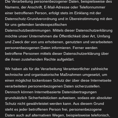
Die Verarbeitung personenbezogener Daten, beispielsweise des
lle Royale
03, 2021
Namens, der Anschrift, E-Mail-Adresse oder Telefonnummer
 R Repair
einer betroffenen Person, erfolgt stets im Einklang mit der
Serum
Datenschutz-Grundverordnung und in Übereinstimmung mit den
für uns geltenden landesspezifischen
auty
Pflege
Datenschutzbestimmungen. Mittels dieser Datenschutzerklärung
tvorstellungen
möchte unser Unternehmen die Öffentlichkeit über Art, Umfang
und Zweck der von uns erhobenen, genutzten und verarbeiteten
personenbezogenen Daten informieren. Ferner werden
Abeille Royale Eye R Repair Serum
betroffene Personen mittels dieser Datenschutzerklärung über
März 26, 2021
|
Beauty
,
Pflege
,
Produktvorstellungen
die ihnen zustehenden Rechte aufgeklärt.
Wir haben als für die Verarbeitung Verantwortlicher zahlreiche
Weiterlesen
technische und organisatorische Maßnahmen umgesetzt, um
einen möglichst lückenlosen Schutz der über diese Internetseite
verarbeiteten personenbezogenen Daten sicherzustellen.
Dennoch können Internetbasierte Datenübertragungen
grundsätzlich Sicherheitslücken aufweisen, sodass ein absoluter
Schutz nicht gewährleistet werden kann. Aus diesem Grund
steht es jeder betroffenen Person frei, personenbezogene
Daten auch auf alternativen Wegen, beispielsweise telefonisch,