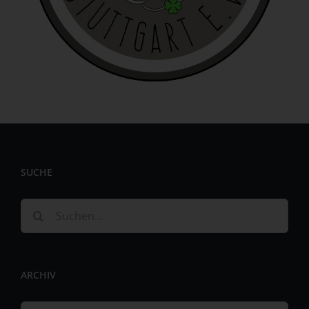
identifizierbar wird eine natürliche Person angesehen, die
direkt oder indirekt, insbesondere mittels Zuordnung zu
einer Kennung wie einem Namen, zu einer Kennnummer,
zu Standortdaten, zu einer Online-Kennung oder zu
einem oder mehreren besonderen Merkmalen, die
Ausdruck der physischen, physiologischen, genetischen,
psychischen, wirtschaftlichen, kulturellen oder sozialen
Identität dieser natürlichen Person sind, identifiziert
werden kann.
b) betroffene Person
SUCHE
Betroffene Person ist jede identifizierte oder
identifizierbare natürliche Person, deren
personenbezogene Daten von dem für die Verarbeitung
Suche
Verantwortlichen verarbeitet werden.
nach:
c) Verarbeitung
Verarbeitung ist jeder mit oder ohne Hilfe automatisierter
ARCHIV
Verfahren ausgeführte Vorgang oder jede solche
Vorgangsreihe im Zusammenhang mit