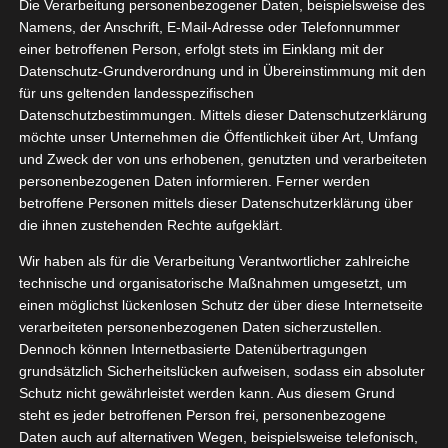
Die Verarbeitung personenbezogener Daten, beispielsweise des
09, 2021
rötchen
Namens, der Anschrift, E-Mail-Adresse oder Telefonnummer
Paket
einer betroffenen Person, erfolgt stets im Einklang mit der
Datenschutz-Grundverordnung und in Übereinstimmung mit den
cken
Essen
für uns geltenden landesspezifischen
tvorstellungen
Datenschutzbestimmungen. Mittels dieser Datenschutzerklärung
Morgengold Probe Brötchen Paket
möchte unser Unternehmen die Öffentlichkeit über Art, Umfang
September 17, 2021
|
Backen
,
Essen
,
Produktvorstellungen
und Zweck der von uns erhobenen, genutzten und verarbeiteten
personenbezogenen Daten informieren. Ferner werden
Weiterlesen
betroffene Personen mittels dieser Datenschutzerklärung über
die ihnen zustehenden Rechte aufgeklärt.
Wir haben als für die Verarbeitung Verantwortlicher zahlreiche
technische und organisatorische Maßnahmen umgesetzt, um
einen möglichst lückenlosen Schutz der über diese Internetseite
verarbeiteten personenbezogenen Daten sicherzustellen.
Dennoch können Internetbasierte Datenübertragungen
grundsätzlich Sicherheitslücken aufweisen, sodass ein absoluter
Schutz nicht gewährleistet werden kann. Aus diesem Grund
steht es jeder betroffenen Person frei, personenbezogene
Daten auch auf alternativen Wegen, beispielsweise telefonisch,