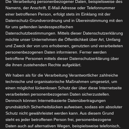
Die Verarbeitung personenbezogener Daten, beispielsweise des
08, 2024
 di Parma
Namens, der Anschrift, E-Mail-Adresse oder Telefonnummer
einer betroffenen Person, erfolgt stets im Einklang mit der
sen
Küche
Datenschutz-Grundverordnung und in Übereinstimmung mit den
tvorstellungen
für uns geltenden landesspezifischen
Datenschutzbestimmungen. Mittels dieser Datenschutzerklärung
Bella Italia mit ORO di Parma
möchte unser Unternehmen die Öffentlichkeit über Art, Umfang
August 30, 2024
|
Essen
,
Küche
,
Produktvorstellungen
und Zweck der von uns erhobenen, genutzten und verarbeiteten
personenbezogenen Daten informieren. Ferner werden
Weiterlesen
betroffene Personen mittels dieser Datenschutzerklärung über
die ihnen zustehenden Rechte aufgeklärt.
Wir haben als für die Verarbeitung Verantwortlicher zahlreiche
technische und organisatorische Maßnahmen umgesetzt, um
einen möglichst lückenlosen Schutz der über diese Internetseite
verarbeiteten personenbezogenen Daten sicherzustellen.
Dennoch können Internetbasierte Datenübertragungen
grundsätzlich Sicherheitslücken aufweisen, sodass ein absoluter
Schutz nicht gewährleistet werden kann. Aus diesem Grund
steht es jeder betroffenen Person frei, personenbezogene
Daten auch auf alternativen Wegen, beispielsweise telefonisch,