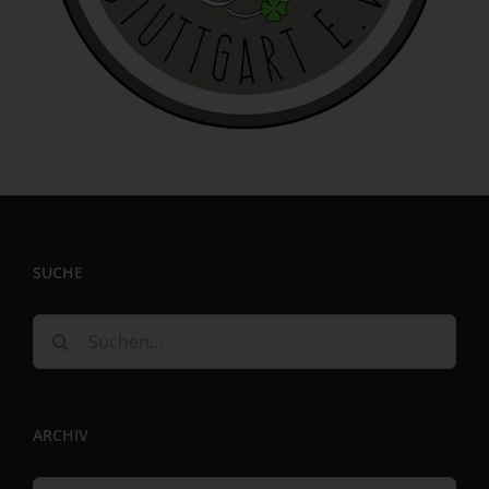
identifizierbar wird eine natürliche Person angesehen, die
direkt oder indirekt, insbesondere mittels Zuordnung zu
einer Kennung wie einem Namen, zu einer Kennnummer,
zu Standortdaten, zu einer Online-Kennung oder zu
einem oder mehreren besonderen Merkmalen, die
Ausdruck der physischen, physiologischen, genetischen,
psychischen, wirtschaftlichen, kulturellen oder sozialen
Identität dieser natürlichen Person sind, identifiziert
werden kann.
b) betroffene Person
SUCHE
Betroffene Person ist jede identifizierte oder
identifizierbare natürliche Person, deren
personenbezogene Daten von dem für die Verarbeitung
Suche
Verantwortlichen verarbeitet werden.
nach:
c) Verarbeitung
Verarbeitung ist jeder mit oder ohne Hilfe automatisierter
ARCHIV
Verfahren ausgeführte Vorgang oder jede solche
Vorgangsreihe im Zusammenhang mit