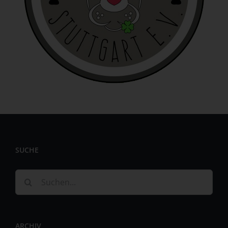
identifizierbar wird eine natürliche Person angesehen, die
direkt oder indirekt, insbesondere mittels Zuordnung zu
einer Kennung wie einem Namen, zu einer Kennnummer,
zu Standortdaten, zu einer Online-Kennung oder zu
einem oder mehreren besonderen Merkmalen, die
Ausdruck der physischen, physiologischen, genetischen,
psychischen, wirtschaftlichen, kulturellen oder sozialen
Identität dieser natürlichen Person sind, identifiziert
werden kann.
b) betroffene Person
Betroffene Person ist jede identifizierte oder
identifizierbare natürliche Person, deren
personenbezogene Daten von dem für die Verarbeitung
SUCHE
Verantwortlichen verarbeitet werden.
Suche
c) Verarbeitung
nach:
Verarbeitung ist jeder mit oder ohne Hilfe automatisierter
Verfahren ausgeführte Vorgang oder jede solche
Vorgangsreihe im Zusammenhang mit
ARCHIV