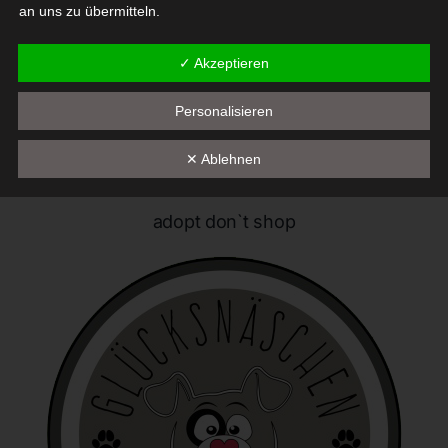
an uns zu übermitteln.
Begriffsbestimmungen
✓ Akzeptieren
Die Datenschutzerklärung beruht auf den Begrifflichkeiten, die
Personalisieren
durch den Europäischen Richtlinien- und Verordnungsgeber
beim Erlass der Datenschutz-Grundverordnung (DS-GVO)
✕ Ablehnen
verwendet wurden. Unsere Datenschutzerklärung soll sowohl für
die Öffentlichkeit als auch für unsere Kunden und
Geschäftspartner einfach lesbar und verständlich sein. Um dies
adopt don`t shop
zu gewährleisten, möchten wir vorab die verwendeten
Begrifflichkeiten erläutern.
Wir verwenden in dieser Datenschutzerklärung unter anderem
die folgenden Begriffe:
a) personenbezogene Daten
Personenbezogene Daten sind alle Informationen, die
sich auf eine identifizierte oder identifizierbare natürliche
Person (im Folgenden "betroffene Person") beziehen. Als