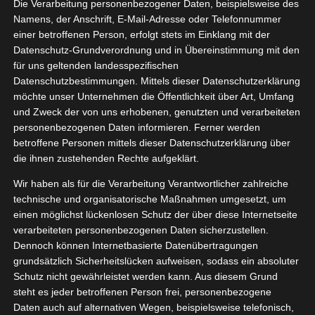
Die Verarbeitung personenbezogener Daten, beispielsweise des
08, 2023
hampoo
Namens, der Anschrift, E-Mail-Adresse oder Telefonnummer
BARE
einer betroffenen Person, erfolgt stets im Einklang mit der
Datenschutz-Grundverordnung und in Übereinstimmung mit den
uty
Haar
Pflege
für uns geltenden landesspezifischen
tvorstellungen
Datenschutzbestimmungen. Mittels dieser Datenschutzerklärung
head&shoulders Anti-Schuppen
Wellness
möchte unser Unternehmen die Öffentlichkeit über Art, Umfang
Shampoo BARE
und Zweck der von uns erhobenen, genutzten und verarbeiteten
August 29, 2023
|
Bad
,
Beauty
,
Haar
,
Pflege
,
personenbezogenen Daten informieren. Ferner werden
Produktvorstellungen
,
Wellness
betroffene Personen mittels dieser Datenschutzerklärung über
die ihnen zustehenden Rechte aufgeklärt.
Weiterlesen
Wir haben als für die Verarbeitung Verantwortlicher zahlreiche
technische und organisatorische Maßnahmen umgesetzt, um
einen möglichst lückenlosen Schutz der über diese Internetseite
verarbeiteten personenbezogenen Daten sicherzustellen.
Dennoch können Internetbasierte Datenübertragungen
grundsätzlich Sicherheitslücken aufweisen, sodass ein absoluter
Schutz nicht gewährleistet werden kann. Aus diesem Grund
steht es jeder betroffenen Person frei, personenbezogene
Daten auch auf alternativen Wegen, beispielsweise telefonisch,