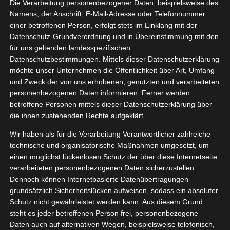
Die Verarbeitung personenbezogener Daten, beispielsweise des
Test
07, 2022
Namens, der Anschrift, E-Mail-Adresse oder Telefonnummer
uty
Haut
Kneipp
einer betroffenen Person, erfolgt stets im Einklang mit der
IP
Pflege
Datenschutz-Grundverordnung und in Übereinstimmung mit den
tvorstellungen
für uns geltenden landesspezifischen
Wellness
Datenschutzbestimmungen. Mittels dieser Datenschutzerklärung
Kneipp Urlaubspaket Test
möchte unser Unternehmen die Öffentlichkeit über Art, Umfang
Juli 31, 2022
|
Bad
,
Beauty
,
Haut
,
Kneipp VIP
,
Pflege
,
und Zweck der von uns erhobenen, genutzten und verarbeiteten
Produktvorstellungen
,
Wellness
personenbezogenen Daten informieren. Ferner werden
betroffene Personen mittels dieser Datenschutzerklärung über
Weiterlesen
die ihnen zustehenden Rechte aufgeklärt.
Wir haben als für die Verarbeitung Verantwortlicher zahlreiche
technische und organisatorische Maßnahmen umgesetzt, um
einen möglichst lückenlosen Schutz der über diese Internetseite
verarbeiteten personenbezogenen Daten sicherzustellen.
Dennoch können Internetbasierte Datenübertragungen
grundsätzlich Sicherheitslücken aufweisen, sodass ein absoluter
Schutz nicht gewährleistet werden kann. Aus diesem Grund
steht es jeder betroffenen Person frei, personenbezogene
Daten auch auf alternativen Wegen, beispielsweise telefonisch,