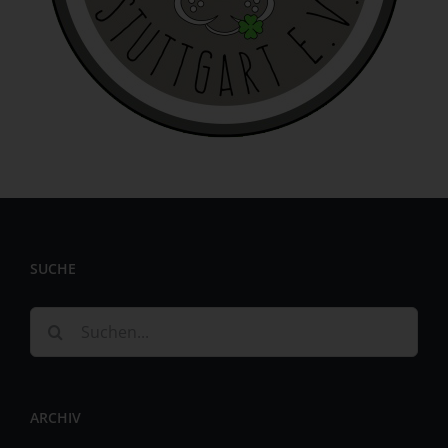
identifizierbar wird eine natürliche Person angesehen, die
direkt oder indirekt, insbesondere mittels Zuordnung zu
einer Kennung wie einem Namen, zu einer Kennnummer,
zu Standortdaten, zu einer Online-Kennung oder zu
einem oder mehreren besonderen Merkmalen, die
Ausdruck der physischen, physiologischen, genetischen,
psychischen, wirtschaftlichen, kulturellen oder sozialen
Identität dieser natürlichen Person sind, identifiziert
werden kann.
b) betroffene Person
Betroffene Person ist jede identifizierte oder
SUCHE
identifizierbare natürliche Person, deren
personenbezogene Daten von dem für die Verarbeitung
Verantwortlichen verarbeitet werden.
Suche
c) Verarbeitung
nach:
Verarbeitung ist jeder mit oder ohne Hilfe automatisierter
Verfahren ausgeführte Vorgang oder jede solche
ARCHIV
Vorgangsreihe im Zusammenhang mit