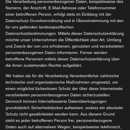
Die Verarbeitung personenbezogener Daten, beispielsweise des
leenex
07, 2021
Namens, der Anschrift, E-Mail-Adresse oder Telefonnummer
llergy
einer betroffenen Person, erfolgt stets im Einklang mit der
omfort
Datenschutz-Grundverordnung und in Übereinstimmung mit den
für uns geltenden landesspezifischen
ndheit
Pflege
Datenschutzbestimmungen. Mittels dieser Datenschutzerklärung
tvorstellungen
möchte unser Unternehmen die Öffentlichkeit über Art, Umfang
und Zweck der von uns erhobenen, genutzten und verarbeiteten
personenbezogenen Daten informieren. Ferner werden
Kleenex Allergy Comfort
betroffene Personen mittels dieser Datenschutzerklärung über
Juli 25, 2021
|
Gesundheit
,
Pflege
,
Produktvorstellungen
die ihnen zustehenden Rechte aufgeklärt.
Wir haben als für die Verarbeitung Verantwortlicher zahlreiche
Weiterlesen
technische und organisatorische Maßnahmen umgesetzt, um
einen möglichst lückenlosen Schutz der über diese Internetseite
verarbeiteten personenbezogenen Daten sicherzustellen.
Dennoch können Internetbasierte Datenübertragungen
grundsätzlich Sicherheitslücken aufweisen, sodass ein absoluter
Schutz nicht gewährleistet werden kann. Aus diesem Grund
steht es jeder betroffenen Person frei, personenbezogene
Daten auch auf alternativen Wegen, beispielsweise telefonisch,