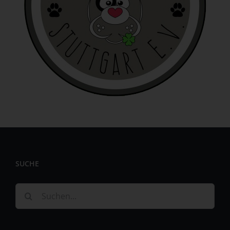
identifizierbar wird eine natürliche Person angesehen, die
direkt oder indirekt, insbesondere mittels Zuordnung zu
einer Kennung wie einem Namen, zu einer Kennnummer,
zu Standortdaten, zu einer Online-Kennung oder zu
einem oder mehreren besonderen Merkmalen, die
Ausdruck der physischen, physiologischen, genetischen,
psychischen, wirtschaftlichen, kulturellen oder sozialen
Identität dieser natürlichen Person sind, identifiziert
werden kann.
b) betroffene Person
Betroffene Person ist jede identifizierte oder
identifizierbare natürliche Person, deren
personenbezogene Daten von dem für die Verarbeitung
Verantwortlichen verarbeitet werden.
SUCHE
c) Verarbeitung
Suche
Verarbeitung ist jeder mit oder ohne Hilfe automatisierter
nach:
Verfahren ausgeführte Vorgang oder jede solche
Vorgangsreihe im Zusammenhang mit