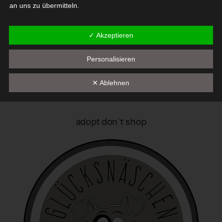
an uns zu übermitteln.
Begriffsbestimmungen
✓ Akzeptieren
Die Datenschutzerklärung beruht auf den Begrifflichkeiten, die
Personalisieren
durch den Europäischen Richtlinien- und Verordnungsgeber
beim Erlass der Datenschutz-Grundverordnung (DS-GVO)
verwendet wurden. Unsere Datenschutzerklärung soll sowohl für
✕ Ablehnen
die Öffentlichkeit als auch für unsere Kunden und
Geschäftspartner einfach lesbar und verständlich sein. Um dies
zu gewährleisten, möchten wir vorab die verwendeten
adopt don`t shop
Begrifflichkeiten erläutern.
Wir verwenden in dieser Datenschutzerklärung unter anderem
die folgenden Begriffe:
a) personenbezogene Daten
Personenbezogene Daten sind alle Informationen, die
sich auf eine identifizierte oder identifizierbare natürliche
Person (im Folgenden "betroffene Person") beziehen. Als