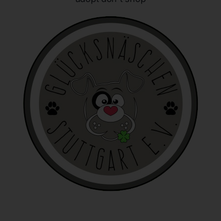
personenbezogenen Daten wie das Erheben, das
Erfassen, die Organisation, das Ordnen, die Speicherung,
die Anpassung oder Veränderung, das Auslesen, das
Abfragen, die Verwendung, die Offenlegung durch
Übermittlung, Verbreitung oder eine andere Form der
Bereitstellung, den Abgleich oder die Verknüpfung, die
Einschränkung, das Löschen oder die Vernichtung.
d) Einschränkung der Verarbeitung
Einschränkung der Verarbeitung ist die Markierung
gespeicherter personenbezogener Daten mit dem Ziel,
ihre künftige Verarbeitung einzuschränken.
e) Profiling
Profiling ist jede Art der automatisierten Verarbeitung
personenbezogener Daten, die darin besteht, dass diese
personenbezogenen Daten verwendet werden, um
bestimmte persönliche Aspekte, die sich auf eine
natürliche Person beziehen, zu bewerten, insbesondere,
um Aspekte bezüglich Arbeitsleistung, wirtschaftlicher
Lage, Gesundheit, persönlicher Vorlieben, Interessen,