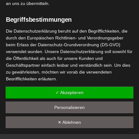
an uns zu übermitteln.
Wellness
Kneipp naturkind Badezusätze
Begriffsbestimmungen
August 24, 2022
|
Bad
,
Kneipp VIP
,
Pflege
,
Produktvorstellungen
,
Wellness
Die Datenschutzerklärung beruht auf den Begrifflichkeiten, die
durch den Europäischen Richtlinien- und Verordnungsgeber
Weiterlesen
beim Erlass der Datenschutz-Grundverordnung (DS-GVO)
verwendet wurden. Unsere Datenschutzerklärung soll sowohl für
die Öffentlichkeit als auch für unsere Kunden und
Geschäftspartner einfach lesbar und verständlich sein. Um dies
neipp
4
zu gewährleisten, möchten wir vorab die verwendeten
turkind
Begrifflichkeiten erläutern.
04, 2022
kristalle
Wir verwenden in dieser Datenschutzerklärung unter anderem
✓ Akzeptieren
pp VIP
Pflege
die folgenden Begriffe:
tvorstellungen
a) personenbezogene Daten
Personalisieren
Wellness
Kneipp Naturkind Badekristalle
Personenbezogene Daten sind alle Informationen, die
✕ Ablehnen
April 4, 2022
|
Kneipp VIP
,
Pflege
,
Produktvorstellungen
,
sich auf eine identifizierte oder identifizierbare natürliche
Wellness
Person (im Folgenden "betroffene Person") beziehen. Als