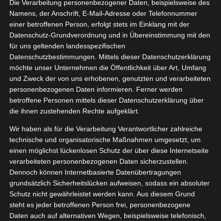
Die Verarbeitung personenbezogener Daten, beispielsweise des
chenkpackungen
04, 2023
Namens, der Anschrift, E-Mail-Adresse oder Telefonnummer
heit
Kneipp VIP
einer betroffenen Person, erfolgt stets im Einklang mit der
Pflege
Datenschutz-Grundverordnung und in Übereinstimmung mit den
tvorstellungen
für uns geltenden landesspezifischen
gan
Wellness
Datenschutzbestimmungen. Mittels dieser Datenschutzerklärung
Kneipp naturkind
möchte unser Unternehmen die Öffentlichkeit über Art, Umfang
Geschenkpackungen
und Zweck der von uns erhobenen, genutzten und verarbeiteten
April 8, 2023
|
Gesundheit
,
Kneipp VIP
,
Pflege
,
personenbezogenen Daten informieren. Ferner werden
Produktvorstellungen
,
Vegan
,
Wellness
betroffene Personen mittels dieser Datenschutzerklärung über
die ihnen zustehenden Rechte aufgeklärt.
Weiterlesen
Wir haben als für die Verarbeitung Verantwortlicher zahlreiche
technische und organisatorische Maßnahmen umgesetzt, um
einen möglichst lückenlosen Schutz der über diese Internetseite
neipp
verarbeiteten personenbezogenen Daten sicherzustellen.
24
Dennoch können Internetbasierte Datenübertragungen
turkind
grundsätzlich Sicherheitslücken aufweisen, sodass ein absoluter
08, 2022
ezusätze
Schutz nicht gewährleistet werden kann. Aus diesem Grund
eipp VIP
Pflege
steht es jeder betroffenen Person frei, personenbezogene
tvorstellungen
Daten auch auf alternativen Wegen, beispielsweise telefonisch,