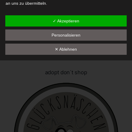
an uns zu übermitteln.
Begriffsbestimmungen
✓ Akzeptieren
Die Datenschutzerklärung beruht auf den Begrifflichkeiten, die
Personalisieren
durch den Europäischen Richtlinien- und Verordnungsgeber
beim Erlass der Datenschutz-Grundverordnung (DS-GVO)
verwendet wurden. Unsere Datenschutzerklärung soll sowohl für
✕ Ablehnen
die Öffentlichkeit als auch für unsere Kunden und
Geschäftspartner einfach lesbar und verständlich sein. Um dies
zu gewährleisten, möchten wir vorab die verwendeten
adopt don`t shop
Begrifflichkeiten erläutern.
Wir verwenden in dieser Datenschutzerklärung unter anderem
die folgenden Begriffe:
a) personenbezogene Daten
Personenbezogene Daten sind alle Informationen, die
sich auf eine identifizierte oder identifizierbare natürliche
Person (im Folgenden "betroffene Person") beziehen. Als