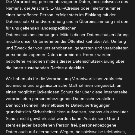
Die Verarbeitung personenbezogener Daten, beispielsweise des
06, 2021
Namens, der Anschrift, E-Mail-Adresse oder Telefonnummer
 Eierlikör
einer betroffenen Person, erfolgt stets im Einklang mit der
Datenschutz-Grundverordnung und in Übereinstimmung mit den
tvorstellungen
für uns geltenden landesspezifischen
Trinken
Datenschutzbestimmungen. Mittels dieser Datenschutzerklärung
möchte unser Unternehmen die Öffentlichkeit über Art, Umfang
und Zweck der von uns erhobenen, genutzten und verarbeiteten
personenbezogenen Daten informieren. Ferner werden
Pott Eierlikör
betroffene Personen mittels dieser Datenschutzerklärung über
Juni 4, 2021
|
Produktvorstellungen
,
Trinken
die ihnen zustehenden Rechte aufgeklärt.
Wir haben als für die Verarbeitung Verantwortlicher zahlreiche
Weiterlesen
technische und organisatorische Maßnahmen umgesetzt, um
einen möglichst lückenlosen Schutz der über diese Internetseite
verarbeiteten personenbezogenen Daten sicherzustellen.
Dennoch können Internetbasierte Datenübertragungen
grundsätzlich Sicherheitslücken aufweisen, sodass ein absoluter
Schutz nicht gewährleistet werden kann. Aus diesem Grund
steht es jeder betroffenen Person frei, personenbezogene
Daten auch auf alternativen Wegen, beispielsweise telefonisch,