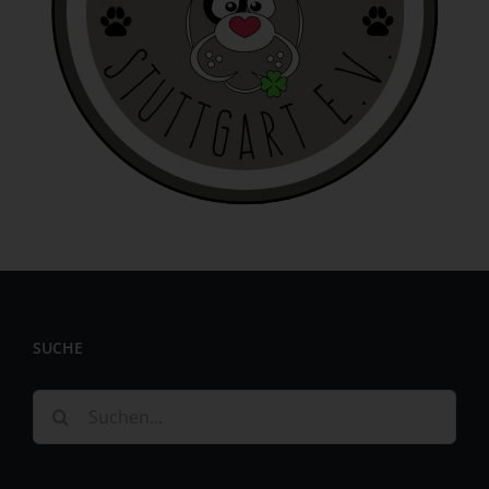
identifizierbar wird eine natürliche Person angesehen, die
direkt oder indirekt, insbesondere mittels Zuordnung zu
einer Kennung wie einem Namen, zu einer Kennnummer,
zu Standortdaten, zu einer Online-Kennung oder zu
einem oder mehreren besonderen Merkmalen, die
Ausdruck der physischen, physiologischen, genetischen,
psychischen, wirtschaftlichen, kulturellen oder sozialen
Identität dieser natürlichen Person sind, identifiziert
werden kann.
b) betroffene Person
Betroffene Person ist jede identifizierte oder
identifizierbare natürliche Person, deren
personenbezogene Daten von dem für die Verarbeitung
Verantwortlichen verarbeitet werden.
SUCHE
c) Verarbeitung
Suche
Verarbeitung ist jeder mit oder ohne Hilfe automatisierter
nach:
Verfahren ausgeführte Vorgang oder jede solche
Vorgangsreihe im Zusammenhang mit