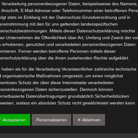
e Verarbeitung personenbezogener Daten, beispielsweise des Namens,
Scentsy Proben Paket
 Anschrift, E-Mail-Adresse oder Telefonnummer einer betroffenen Pers
November 5, 2021
|
Haushalt
,
Produktvorstellungen
,
Raumduft
olgt stets im Einklang mit der Datenschutz-Grundverordnung und in
ereinstimmung mit den für uns geltenden landesspezifischen
tenschutzbestimmungen. Mittels dieser Datenschutzerklärung möchte
ser Unternehmen die Öffentlichkeit über Art, Umfang und Zweck der vo
s erhobenen, genutzten und verarbeiteten personenbezogenen Daten
ormieren. Ferner werden betroffene Personen mittels dieser
tenschutzerklärung über die ihnen zustehenden Rechte aufgeklärt.
 haben als für die Verarbeitung Verantwortlicher zahlreiche technische
Weiterle
d organisatorische Maßnahmen umgesetzt, um einen möglichst
kenlosen Schutz der über diese Internetseite verarbeiteten
rsonenbezogenen Daten sicherzustellen. Dennoch können
ernetbasierte Datenübertragungen grundsätzlich Sicherheitslücken
weisen, sodass ein absoluter Schutz nicht gewährleistet werden kann.
 diesem Grund steht es jeder betroffenen Person frei,
rsonenbezogene Daten auch auf alternativen Wegen, beispielsweise
✓ Akzeptieren
Personalisieren
✕ Ablehnen
efonisch, an uns zu übermitteln.