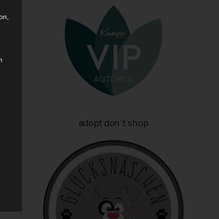
on,
n
sen
adopt don`t shop