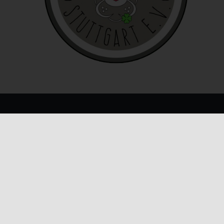
e
ies
den
KONTAKT INFO
E-Mail:
info@honeybunnynose.de
e
rklärung