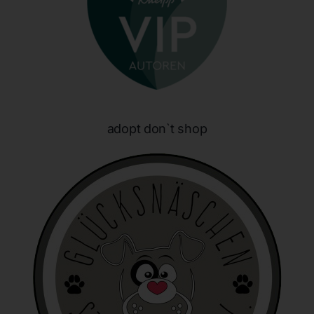
identifizierbar wird eine natürliche Person angesehen, die
direkt oder indirekt, insbesondere mittels Zuordnung zu
einer Kennung wie einem Namen, zu einer Kennnummer,
zu Standortdaten, zu einer Online-Kennung oder zu
einem oder mehreren besonderen Merkmalen, die
Ausdruck der physischen, physiologischen, genetischen,
psychischen, wirtschaftlichen, kulturellen oder sozialen
Identität dieser natürlichen Person sind, identifiziert
werden kann.
adopt don`t shop
b) betroffene Person
Betroffene Person ist jede identifizierte oder
identifizierbare natürliche Person, deren
personenbezogene Daten von dem für die Verarbeitung
Verantwortlichen verarbeitet werden.
c) Verarbeitung
Verarbeitung ist jeder mit oder ohne Hilfe automatisierter
Verfahren ausgeführte Vorgang oder jede solche
Vorgangsreihe im Zusammenhang mit