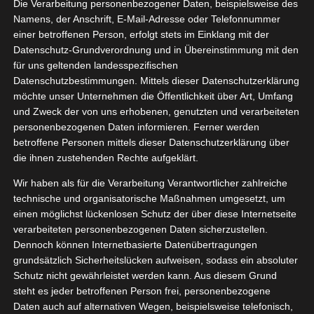
Die Verarbeitung personenbezogener Daten, beispielsweise des
05, 2021
te Fanny
Namens, der Anschrift, E-Mail-Adresse oder Telefonnummer
einer betroffenen Person, erfolgt stets im Einklang mit der
mmkuchen
Datenschutz-Grundverordnung und in Übereinstimmung mit den
Essen
für uns geltenden landesspezifischen
tvorstellungen
Datenschutzbestimmungen. Mittels dieser Datenschutzerklärung
möchte unser Unternehmen die Öffentlichkeit über Art, Umfang
und Zweck der von uns erhobenen, genutzten und verarbeiteten
personenbezogenen Daten informieren. Ferner werden
Tante Fanny Flammkuchen
betroffene Personen mittels dieser Datenschutzerklärung über
Mai 14, 2021
|
Essen
,
Produktvorstellungen
die ihnen zustehenden Rechte aufgeklärt.
Wir haben als für die Verarbeitung Verantwortlicher zahlreiche
Weiterlesen
technische und organisatorische Maßnahmen umgesetzt, um
einen möglichst lückenlosen Schutz der über diese Internetseite
verarbeiteten personenbezogenen Daten sicherzustellen.
Dennoch können Internetbasierte Datenübertragungen
11
grundsätzlich Sicherheitslücken aufweisen, sodass ein absoluter
Schutz nicht gewährleistet werden kann. Aus diesem Grund
05, 2021
te Fanny
steht es jeder betroffenen Person frei, personenbezogene
Daten auch auf alternativen Wegen, beispielsweise telefonisch,
fkateig