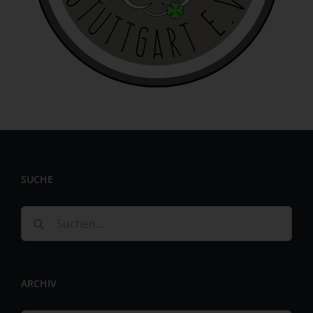
personenbezogenen Daten wie das Erheben, das
Erfassen, die Organisation, das Ordnen, die Speicherung,
die Anpassung oder Veränderung, das Auslesen, das
Abfragen, die Verwendung, die Offenlegung durch
Übermittlung, Verbreitung oder eine andere Form der
Bereitstellung, den Abgleich oder die Verknüpfung, die
Einschränkung, das Löschen oder die Vernichtung.
d) Einschränkung der Verarbeitung
Einschränkung der Verarbeitung ist die Markierung
gespeicherter personenbezogener Daten mit dem Ziel,
ihre künftige Verarbeitung einzuschränken.
SUCHE
e) Profiling
Suche
Profiling ist jede Art der automatisierten Verarbeitung
nach:
personenbezogener Daten, die darin besteht, dass diese
personenbezogenen Daten verwendet werden, um
bestimmte persönliche Aspekte, die sich auf eine
natürliche Person beziehen, zu bewerten, insbesondere,
ARCHIV
um Aspekte bezüglich Arbeitsleistung, wirtschaftlicher
Lage, Gesundheit, persönlicher Vorlieben, Interessen,