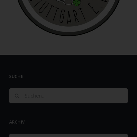
identifizierbar wird eine natürliche Person angesehen, die
direkt oder indirekt, insbesondere mittels Zuordnung zu
einer Kennung wie einem Namen, zu einer Kennnummer,
zu Standortdaten, zu einer Online-Kennung oder zu
einem oder mehreren besonderen Merkmalen, die
Ausdruck der physischen, physiologischen, genetischen,
psychischen, wirtschaftlichen, kulturellen oder sozialen
Identität dieser natürlichen Person sind, identifiziert
werden kann.
b) betroffene Person
SUCHE
Betroffene Person ist jede identifizierte oder
identifizierbare natürliche Person, deren
personenbezogene Daten von dem für die Verarbeitung
Suche
Verantwortlichen verarbeitet werden.
nach:
c) Verarbeitung
Verarbeitung ist jeder mit oder ohne Hilfe automatisierter
ARCHIV
Verfahren ausgeführte Vorgang oder jede solche
Vorgangsreihe im Zusammenhang mit