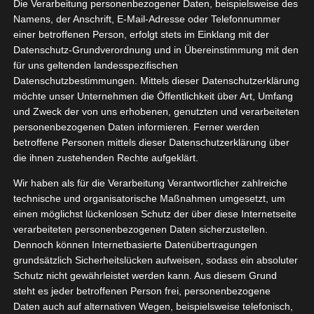
Die Verarbeitung personenbezogener Daten, beispielsweise des
02, 2022
stpaket
Namens, der Anschrift, E-Mail-Adresse oder Telefonnummer
einer betroffenen Person, erfolgt stets im Einklang mit der
en
Frühstück
Datenschutz-Grundverordnung und in Übereinstimmung mit den
tvorstellungen
für uns geltenden landesspezifischen
Datenschutzbestimmungen. Mittels dieser Datenschutzerklärung
Wholey Testpaket
möchte unser Unternehmen die Öffentlichkeit über Art, Umfang
Februar 3, 2022
|
Essen
,
Frühstück
,
Produktvorstellungen
und Zweck der von uns erhobenen, genutzten und verarbeiteten
personenbezogenen Daten informieren. Ferner werden
Weiterlesen
betroffene Personen mittels dieser Datenschutzerklärung über
die ihnen zustehenden Rechte aufgeklärt.
Wir haben als für die Verarbeitung Verantwortlicher zahlreiche
technische und organisatorische Maßnahmen umgesetzt, um
einen möglichst lückenlosen Schutz der über diese Internetseite
verarbeiteten personenbezogenen Daten sicherzustellen.
Dennoch können Internetbasierte Datenübertragungen
grundsätzlich Sicherheitslücken aufweisen, sodass ein absoluter
Schutz nicht gewährleistet werden kann. Aus diesem Grund
steht es jeder betroffenen Person frei, personenbezogene
Daten auch auf alternativen Wegen, beispielsweise telefonisch,