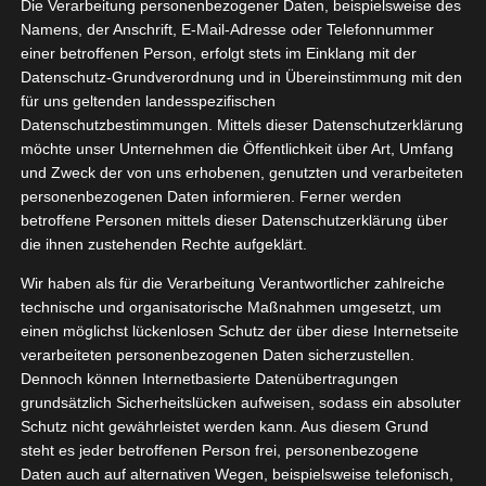
Die Verarbeitung personenbezogener Daten, beispielsweise des
06, 2023
atches
Namens, der Anschrift, E-Mail-Adresse oder Telefonnummer
einer betroffenen Person, erfolgt stets im Einklang mit der
y
Haut
Pflege
Datenschutz-Grundverordnung und in Übereinstimmung mit den
tvorstellungen
für uns geltenden landesspezifischen
Wellness
Datenschutzbestimmungen. Mittels dieser Datenschutzerklärung
Compeed Anti-Pickel Patches
möchte unser Unternehmen die Öffentlichkeit über Art, Umfang
Juni 5, 2023
|
Beauty
,
Haut
,
Pflege
,
Produktvorstellungen
,
und Zweck der von uns erhobenen, genutzten und verarbeiteten
Wellness
personenbezogenen Daten informieren. Ferner werden
betroffene Personen mittels dieser Datenschutzerklärung über
Weiterlesen
die ihnen zustehenden Rechte aufgeklärt.
Wir haben als für die Verarbeitung Verantwortlicher zahlreiche
technische und organisatorische Maßnahmen umgesetzt, um
einen möglichst lückenlosen Schutz der über diese Internetseite
verarbeiteten personenbezogenen Daten sicherzustellen.
Dennoch können Internetbasierte Datenübertragungen
grundsätzlich Sicherheitslücken aufweisen, sodass ein absoluter
Schutz nicht gewährleistet werden kann. Aus diesem Grund
steht es jeder betroffenen Person frei, personenbezogene
Daten auch auf alternativen Wegen, beispielsweise telefonisch,