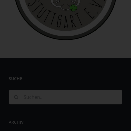
identifizierbar wird eine natürliche Person angesehen, die
direkt oder indirekt, insbesondere mittels Zuordnung zu
einer Kennung wie einem Namen, zu einer Kennnummer,
zu Standortdaten, zu einer Online-Kennung oder zu
einem oder mehreren besonderen Merkmalen, die
Ausdruck der physischen, physiologischen, genetischen,
psychischen, wirtschaftlichen, kulturellen oder sozialen
Identität dieser natürlichen Person sind, identifiziert
werden kann.
b) betroffene Person
Betroffene Person ist jede identifizierte oder
SUCHE
identifizierbare natürliche Person, deren
personenbezogene Daten von dem für die Verarbeitung
Verantwortlichen verarbeitet werden.
Suche
c) Verarbeitung
nach:
Verarbeitung ist jeder mit oder ohne Hilfe automatisierter
Verfahren ausgeführte Vorgang oder jede solche
ARCHIV
Vorgangsreihe im Zusammenhang mit