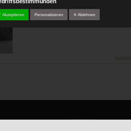
egriffsbestimmungen
 Datenschutzerklärung beruht auf den Begrifflichkeiten, die durch den
✓ Akzeptieren
Personalisieren
✕ Ablehnen
ropäischen Richtlinien- und Verordnungsgeber beim Erlass der
tenschutz-Grundverordnung (DS-GVO) verwendet wurden. Unsere
enschutzerklärung soll sowohl für die Öffentlichkeit als auch für unser
nden und Geschäftspartner einfach lesbar und verständlich sein. Um d
gewährleisten, möchten wir vorab die verwendeten Begrifflichkeiten
äutern.
Weiterle
r verwenden in dieser Datenschutzerklärung unter anderem die folgen
riffe:
a) personenbezogene Daten
Personenbezogene Daten sind alle Informationen, die sich auf eine
identifizierte oder identifizierbare natürliche Person (im Folgenden
"betroffene Person") beziehen. Als identifizierbar wird eine natürlich
Person angesehen, die direkt oder indirekt, insbesondere mittels
Zuordnung zu einer Kennung wie einem Namen, zu einer
KATEGORIEN
Kennnummer, zu Standortdaten, zu einer Online-Kennung oder zu
einem oder mehreren besonderen Merkmalen, die Ausdruck der