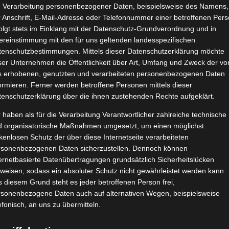
e Verarbeitung personenbezogener Daten, beispielsweise des Namens,
Skinlovers 4 Wochen Test
 Anschrift, E-Mail-Adresse oder Telefonnummer einer betroffenen Pers
Oktober 6, 2021
|
Beauty
,
Gesundheit
,
Pflege
,
olgt stets im Einklang mit der Datenschutz-Grundverordnung und in
Produktvorstellungen
,
Wellness
ereinstimmung mit den für uns geltenden landesspezifischen
tenschutzbestimmungen. Mittels dieser Datenschutzerklärung möchte
ser Unternehmen die Öffentlichkeit über Art, Umfang und Zweck der vo
s erhobenen, genutzten und verarbeiteten personenbezogenen Daten
ormieren. Ferner werden betroffene Personen mittels dieser
tenschutzerklärung über die ihnen zustehenden Rechte aufgeklärt.
 haben als für die Verarbeitung Verantwortlicher zahlreiche technische
Weiterle
d organisatorische Maßnahmen umgesetzt, um einen möglichst
kenlosen Schutz der über diese Internetseite verarbeiteten
rsonenbezogenen Daten sicherzustellen. Dennoch können
ernetbasierte Datenübertragungen grundsätzlich Sicherheitslücken
IMIM Anti Akne Creme
weisen, sodass ein absoluter Schutz nicht gewährleistet werden kann.
März 22, 2021
|
Beauty
,
Pflege
,
Produktvorstellungen
 diesem Grund steht es jeder betroffenen Person frei,
rsonenbezogene Daten auch auf alternativen Wegen, beispielsweise
efonisch, an uns zu übermitteln.