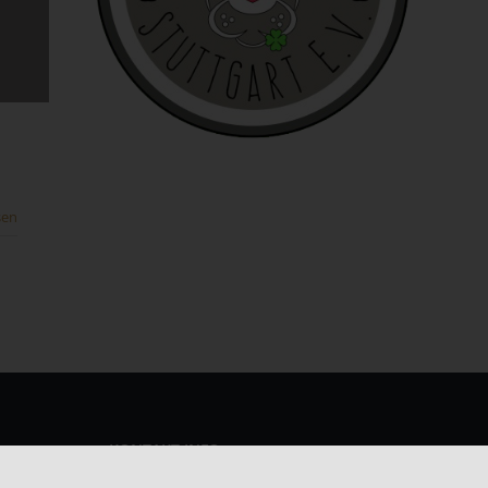
e
ies
sen
den
e
KONTAKT INFO