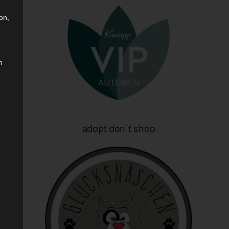
on,
n
sen
adopt don`t shop