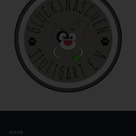
personenbezogenen Daten wie das Erheben, das
Erfassen, die Organisation, das Ordnen, die Speicherung,
die Anpassung oder Veränderung, das Auslesen, das
Abfragen, die Verwendung, die Offenlegung durch
Übermittlung, Verbreitung oder eine andere Form der
Bereitstellung, den Abgleich oder die Verknüpfung, die
Einschränkung, das Löschen oder die Vernichtung.
d) Einschränkung der Verarbeitung
Einschränkung der Verarbeitung ist die Markierung
gespeicherter personenbezogener Daten mit dem Ziel,
ihre künftige Verarbeitung einzuschränken.
e) Profiling
Profiling ist jede Art der automatisierten Verarbeitung
personenbezogener Daten, die darin besteht, dass diese
personenbezogenen Daten verwendet werden, um
bestimmte persönliche Aspekte, die sich auf eine
natürliche Person beziehen, zu bewerten, insbesondere,
um Aspekte bezüglich Arbeitsleistung, wirtschaftlicher
SUCHE
Lage, Gesundheit, persönlicher Vorlieben, Interessen,