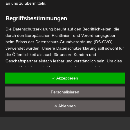
an uns zu übermitteln.
November 28, 2023
|
Events
Begriffsbestimmungen
Weiterlesen
Die Datenschutzerklärung beruht auf den Begrifflichkeiten, die
durch den Europäischen Richtlinien- und Verordnungsgeber
beim Erlass der Datenschutz-Grundverordnung (DS-GVO)
8
verwendet wurden. Unsere Datenschutzerklärung soll sowohl für
MAL – Die
die Öffentlichkeit als auch für unsere Kunden und
11, 2023
Geschäftspartner einfach lesbar und verständlich sein. Um dies
tiermesse
zu gewährleisten, möchten wir vorab die verwendeten
Events
Begrifflichkeiten erläutern.
✓ Akzeptieren
Wir verwenden in dieser Datenschutzerklärung unter anderem
ANIMAL – Die Heimtiermesse
die folgenden Begriffe:
Personalisieren
November 8, 2023
|
Events
a) personenbezogene Daten
✕ Ablehnen
Weiterlesen
Personenbezogene Daten sind alle Informationen, die
sich auf eine identifizierte oder identifizierbare natürliche
Person (im Folgenden "betroffene Person") beziehen. Als