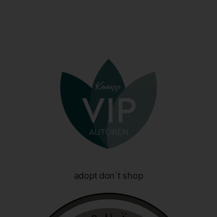
identifizierbar wird eine natürliche Person angesehen, die
direkt oder indirekt, insbesondere mittels Zuordnung zu
einer Kennung wie einem Namen, zu einer Kennnummer,
zu Standortdaten, zu einer Online-Kennung oder zu
einem oder mehreren besonderen Merkmalen, die
Ausdruck der physischen, physiologischen, genetischen,
psychischen, wirtschaftlichen, kulturellen oder sozialen
Identität dieser natürlichen Person sind, identifiziert
werden kann.
b) betroffene Person
Betroffene Person ist jede identifizierte oder
identifizierbare natürliche Person, deren
personenbezogene Daten von dem für die Verarbeitung
Verantwortlichen verarbeitet werden.
c) Verarbeitung
adopt don`t shop
Verarbeitung ist jeder mit oder ohne Hilfe automatisierter
Verfahren ausgeführte Vorgang oder jede solche
Vorgangsreihe im Zusammenhang mit