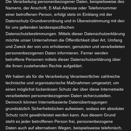
Die Verarbeitung personenbezogener Daten, beispielsweise des
uttgart
11, 2024
Namens, der Anschrift, E-Mail-Adresse oder Telefonnummer
2024
einer betroffenen Person, erfolgt stets im Einklang mit der
Datenschutz-Grundverordnung und in Übereinstimmung mit den
Events
für uns geltenden landesspezifischen
Datenschutzbestimmungen. Mittels dieser Datenschutzerklärung
Comic Con Stuttgart 2024
möchte unser Unternehmen die Öffentlichkeit über Art, Umfang
November 22, 2024
|
Events
und Zweck der von uns erhobenen, genutzten und verarbeiteten
personenbezogenen Daten informieren. Ferner werden
Weiterlesen
betroffene Personen mittels dieser Datenschutzerklärung über
die ihnen zustehenden Rechte aufgeklärt.
Wir haben als für die Verarbeitung Verantwortlicher zahlreiche
technische und organisatorische Maßnahmen umgesetzt, um
28
MAL – Die
einen möglichst lückenlosen Schutz der über diese Internetseite
verarbeiteten personenbezogenen Daten sicherzustellen.
tiermesse
11, 2023
Dennoch können Internetbasierte Datenübertragungen
ericht
grundsätzlich Sicherheitslücken aufweisen, sodass ein absoluter
Events
Schutz nicht gewährleistet werden kann. Aus diesem Grund
steht es jeder betroffenen Person frei, personenbezogene
Daten auch auf alternativen Wegen, beispielsweise telefonisch,
ANIMAL – Die Heimtiermesse Bericht