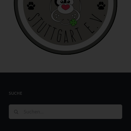
identifizierbar wird eine natürliche Person angesehen, die
direkt oder indirekt, insbesondere mittels Zuordnung zu
einer Kennung wie einem Namen, zu einer Kennnummer,
zu Standortdaten, zu einer Online-Kennung oder zu
einem oder mehreren besonderen Merkmalen, die
Ausdruck der physischen, physiologischen, genetischen,
psychischen, wirtschaftlichen, kulturellen oder sozialen
Identität dieser natürlichen Person sind, identifiziert
werden kann.
b) betroffene Person
Betroffene Person ist jede identifizierte oder
identifizierbare natürliche Person, deren
personenbezogene Daten von dem für die Verarbeitung
Verantwortlichen verarbeitet werden.
SUCHE
c) Verarbeitung
Suche
Verarbeitung ist jeder mit oder ohne Hilfe automatisierter
nach:
Verfahren ausgeführte Vorgang oder jede solche
Vorgangsreihe im Zusammenhang mit