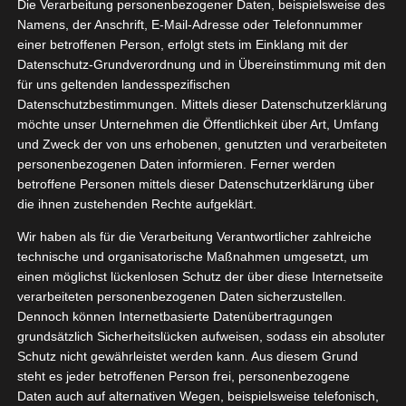
Die Verarbeitung personenbezogener Daten, beispielsweise des
Florex
05, 2021
Namens, der Anschrift, E-Mail-Adresse oder Telefonnummer
ocreme
einer betroffenen Person, erfolgt stets im Einklang mit der
stpaket
Datenschutz-Grundverordnung und in Übereinstimmung mit den
für uns geltenden landesspezifischen
Pflege
Datenschutzbestimmungen. Mittels dieser Datenschutzerklärung
tvorstellungen
möchte unser Unternehmen die Öffentlichkeit über Art, Umfang
und Zweck der von uns erhobenen, genutzten und verarbeiteten
personenbezogenen Daten informieren. Ferner werden
Florex Deocreme Testpaket
betroffene Personen mittels dieser Datenschutzerklärung über
Mai 19, 2021
|
Pflege
,
Produktvorstellungen
die ihnen zustehenden Rechte aufgeklärt.
Wir haben als für die Verarbeitung Verantwortlicher zahlreiche
Weiterlesen
technische und organisatorische Maßnahmen umgesetzt, um
einen möglichst lückenlosen Schutz der über diese Internetseite
verarbeiteten personenbezogenen Daten sicherzustellen.
Dennoch können Internetbasierte Datenübertragungen
grundsätzlich Sicherheitslücken aufweisen, sodass ein absoluter
Schutz nicht gewährleistet werden kann. Aus diesem Grund
steht es jeder betroffenen Person frei, personenbezogene
Daten auch auf alternativen Wegen, beispielsweise telefonisch,