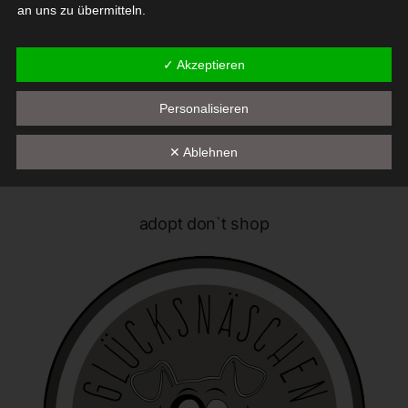
an uns zu übermitteln.
Begriffsbestimmungen
✓ Akzeptieren
Die Datenschutzerklärung beruht auf den Begrifflichkeiten, die
Personalisieren
durch den Europäischen Richtlinien- und Verordnungsgeber
beim Erlass der Datenschutz-Grundverordnung (DS-GVO)
verwendet wurden. Unsere Datenschutzerklärung soll sowohl für
✕ Ablehnen
die Öffentlichkeit als auch für unsere Kunden und
Geschäftspartner einfach lesbar und verständlich sein. Um dies
zu gewährleisten, möchten wir vorab die verwendeten
adopt don`t shop
Begrifflichkeiten erläutern.
Wir verwenden in dieser Datenschutzerklärung unter anderem
die folgenden Begriffe:
a) personenbezogene Daten
Personenbezogene Daten sind alle Informationen, die
sich auf eine identifizierte oder identifizierbare natürliche
Person (im Folgenden "betroffene Person") beziehen. Als