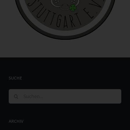
identifizierbar wird eine natürliche Person angesehen, die
direkt oder indirekt, insbesondere mittels Zuordnung zu
einer Kennung wie einem Namen, zu einer Kennnummer,
zu Standortdaten, zu einer Online-Kennung oder zu
einem oder mehreren besonderen Merkmalen, die
Ausdruck der physischen, physiologischen, genetischen,
psychischen, wirtschaftlichen, kulturellen oder sozialen
Identität dieser natürlichen Person sind, identifiziert
werden kann.
b) betroffene Person
Betroffene Person ist jede identifizierte oder
SUCHE
identifizierbare natürliche Person, deren
personenbezogene Daten von dem für die Verarbeitung
Verantwortlichen verarbeitet werden.
Suche
c) Verarbeitung
nach:
Verarbeitung ist jeder mit oder ohne Hilfe automatisierter
Verfahren ausgeführte Vorgang oder jede solche
ARCHIV
Vorgangsreihe im Zusammenhang mit