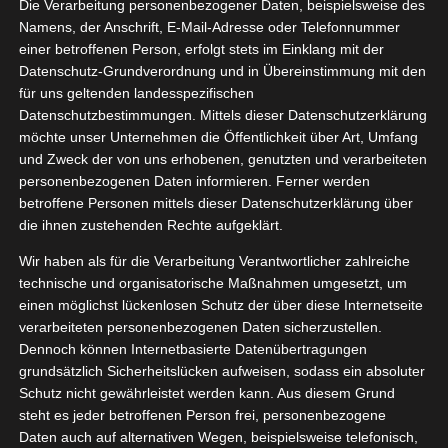
Die Verarbeitung personenbezogener Daten, beispielsweise des
10, 2021
ty
Gesundheit
Namens, der Anschrift, E-Mail-Adresse oder Telefonnummer
einer betroffenen Person, erfolgt stets im Einklang mit der
Pflege
Datenschutz-Grundverordnung und in Übereinstimmung mit den
tvorstellungen
für uns geltenden landesspezifischen
Wellness
Datenschutzbestimmungen. Mittels dieser Datenschutzerklärung
Skinlovers 4 Wochen Test
möchte unser Unternehmen die Öffentlichkeit über Art, Umfang
Oktober 6, 2021
|
Beauty
,
Gesundheit
,
Pflege
,
und Zweck der von uns erhobenen, genutzten und verarbeiteten
Produktvorstellungen
,
Wellness
personenbezogenen Daten informieren. Ferner werden
betroffene Personen mittels dieser Datenschutzerklärung über
Weiterlesen
die ihnen zustehenden Rechte aufgeklärt.
Wir haben als für die Verarbeitung Verantwortlicher zahlreiche
technische und organisatorische Maßnahmen umgesetzt, um
einen möglichst lückenlosen Schutz der über diese Internetseite
verarbeiteten personenbezogenen Daten sicherzustellen.
Dennoch können Internetbasierte Datenübertragungen
grundsätzlich Sicherheitslücken aufweisen, sodass ein absoluter
Schutz nicht gewährleistet werden kann. Aus diesem Grund
steht es jeder betroffenen Person frei, personenbezogene
Daten auch auf alternativen Wegen, beispielsweise telefonisch,