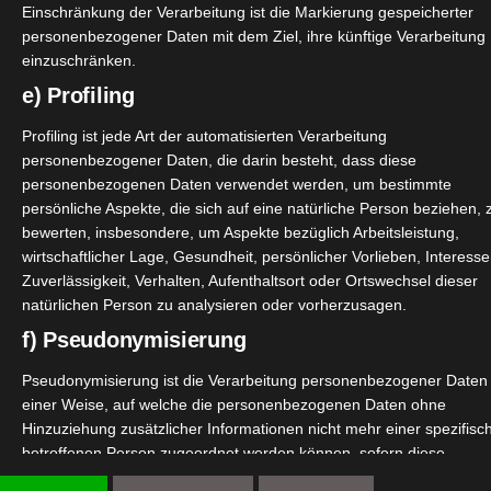
Einschränkung der Verarbeitung ist die Markierung gespeicherter
personenbezogener Daten mit dem Ziel, ihre künftige Verarbeitung
einzuschränken.
e) Profiling
Profiling ist jede Art der automatisierten Verarbeitung
personenbezogener Daten, die darin besteht, dass diese
personenbezogenen Daten verwendet werden, um bestimmte
persönliche Aspekte, die sich auf eine natürliche Person beziehen, 
bewerten, insbesondere, um Aspekte bezüglich Arbeitsleistung,
wirtschaftlicher Lage, Gesundheit, persönlicher Vorlieben, Interesse
Zuverlässigkeit, Verhalten, Aufenthaltsort oder Ortswechsel dieser
natürlichen Person zu analysieren oder vorherzusagen.
f) Pseudonymisierung
heriges Rezept dafür genommen und die Butter durch meine 
auf Bild 1 erkennen. Schön fluffig und lecker, so wie sonst a
Pseudonymisierung ist die Verarbeitung personenbezogener Daten 
eschmacklich hat man tatsächlich überhaupt keinen Unterschi
einer Weise, auf welche die personenbezogenen Daten ohne
Hinzuziehung zusätzlicher Informationen nicht mehr einer spezifisc
betroffenen Person zugeordnet werden können, sofern diese
n auf Bild 2 gezaubert. Ein Mürbeteig dann dieses Mal. Blätt
zusätzlichen Informationen gesondert aufbewahrt werden und
et. Auch hier wieder keinerlei Probleme und geschmacklich