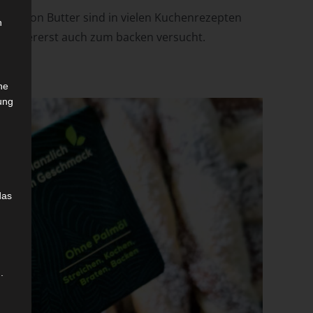
hmack von Butter sind in vielen Kuchenrezepten
n
 zu allererst auch zum backen versucht.
che
ung
das
.