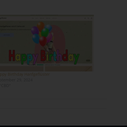
em
n
ppy Birthday Hanfgeflüster
ung
ptember 29, 2024
 "CBD"
des