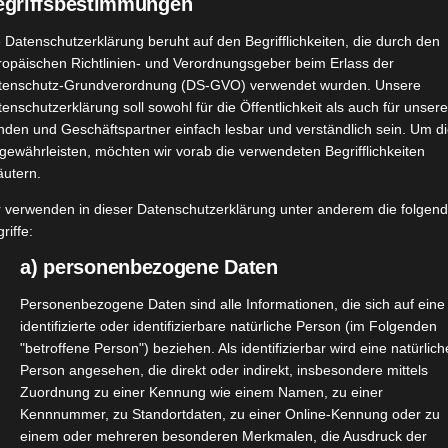
egriffsbestimmungen
 Datenschutzerklärung beruht auf den Begrifflichkeiten, die durch den
ropäischen Richtlinien- und Verordnungsgeber beim Erlass der
tenschutz-Grundverordnung (DS-GVO) verwendet wurden. Unsere
enschutzerklärung soll sowohl für die Öffentlichkeit als auch für unser
nden und Geschäftspartner einfach lesbar und verständlich sein. Um d
gewährleisten, möchten wir vorab die verwendeten Begrifflichkeiten
äutern.
r verwenden in dieser Datenschutzerklärung unter anderem die folgen
riffe:
a) personenbezogene Daten
Personenbezogene Daten sind alle Informationen, die sich auf eine
identifizierte oder identifizierbare natürliche Person (im Folgenden
"betroffene Person") beziehen. Als identifizierbar wird eine natürlich
Person angesehen, die direkt oder indirekt, insbesondere mittels
Zuordnung zu einer Kennung wie einem Namen, zu einer
Kennnummer, zu Standortdaten, zu einer Online-Kennung oder zu
rfte ich über
@brandnooz
nun einige Wochen gratis testen
einem oder mehreren besonderen Merkmalen, die Ausdruck der