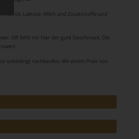
ne Palmöl, Laktose, Milch und Zusatzstoffe und
hwer. Oft fehlt mir hier der gute Geschmack. Die
nswert.
e
 sie unbedingt nachkaufen. Mit einem Preis von
.
cht