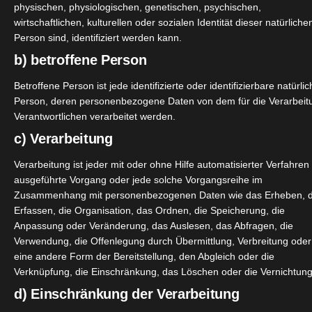
physischen, physiologischen, genetischen, psychischen,
ja absolut nicht weg zu denken. Die Konsistenz und der Gesc
wirtschaftlichen, kulturellen oder sozialen Identität dieser natürliche
tandteil. Deswegen habe ich die Eleplant Butter Alternative
Person sind, identifiziert werden kann.
b) betroffene Person
Betroffene Person ist jede identifizierte oder identifizierbare natürli
Person, deren personenbezogene Daten von dem für die Verarbeit
Verantwortlichen verarbeitet werden.
c) Verarbeitung
Verarbeitung ist jeder mit oder ohne Hilfe automatisierter Verfahren
ausgeführte Vorgang oder jede solche Vorgangsreihe im
Zusammenhang mit personenbezogenen Daten wie das Erheben, 
Erfassen, die Organisation, das Ordnen, die Speicherung, die
Anpassung oder Veränderung, das Auslesen, das Abfragen, die
Verwendung, die Offenlegung durch Übermittlung, Verbreitung oder
eine andere Form der Bereitstellung, den Abgleich oder die
Verknüpfung, die Einschränkung, das Löschen oder die Vernichtung
d) Einschränkung der Verarbeitung