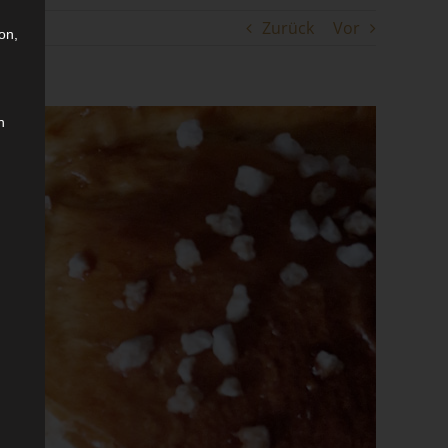
Zurück
Vor
on,
n