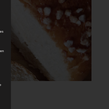
e
ies
den
e
.