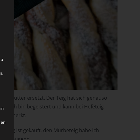
zu
n,
Testbutter ersetzt. Der Teig hat sich genauso
uch. Ich bin begeistert und kann bei Hefeteig
in
ed bemerkt.
hen
erteig ist gekauft, den Mürbeteig habe ich
 überzeugend.