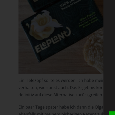
Ein Hefezopf sollte es werden. Ich habe mein bis
verhalten, wie sonst auch. Das Ergebnis könnt ihr 
definitiv auf diese Alternative zurückgreifen. G
Ein paar Tage später habe ich dann die Olgastange
ebenfalls mit meinem bisherigen Rezept zubereit