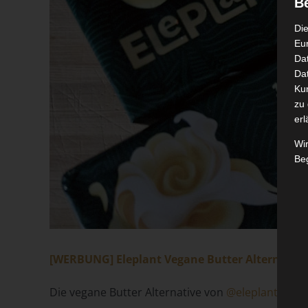
B
Die
Eu
Da
Dat
Ku
zu 
erl
Wi
Beg
[WERBUNG] Eleplant Vegane Butter Alternative
Die vegane Butter Alternative von
@eleplant_de
du