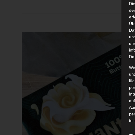
Di
der
erf
Üb
Da
Zeige
un
grösseres
un
inf
Bild
Da
Wir
un
lüc
pe
Int
auf
Aus
pe
tel