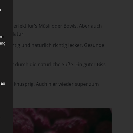
n
n. Perfekt für’s Müsli oder Bowls. Aber auch
100% Natur!
che
ung
ruchtig und natürlich richtig lecker. Gesunde
lecker durch die natürliche Süße. Ein guter Biss
. Schön knusprig. Auch hier wieder super zum
das
.