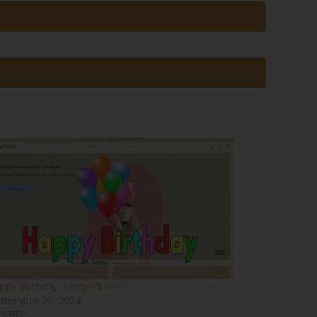
em
n
ung
des
ppy Birthday Hanfgeflüster
ptember 29, 2024
 "CBD"