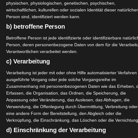
physischen, physiologischen, genetischen, psychischen,
wirtschaftlichen, kulturellen oder sozialen Identität dieser natürliche
Person sind, identifiziert werden kann.
b) betroffene Person
ergetrocknete Himbeeren entsprechen 5kg frischen Himbeere
al gerne auf dem Sofa. Säuerlich, himbeerig im Geschmack. 
Betroffene Person ist jede identifizierte oder identifizierbare natürli
Person, deren personenbezogene Daten von dem für die Verarbeit
 Kokos = 100% Frucht. Weiche Konsistenz. Schmecken süß, f
Verantwortlichen verarbeitet werden.
ne ein paar mit auf Arbeit, so für zwischendurch.
c) Verarbeitung
. Knackig und knusprig. Ich finde sie toll ins Müsli, sehr 
Verarbeitung ist jeder mit oder ohne Hilfe automatisierter Verfahren
ausgeführte Vorgang oder jede solche Vorgangsreihe im
h Banane. Mit Kokosöl geröstet und nicht zusätzlich gesüßt
Zusammenhang mit personenbezogenen Daten wie das Erheben, 
Erfassen, die Organisation, das Ordnen, die Speicherung, die
t.
Anpassung oder Veränderung, das Auslesen, das Abfragen, die
Verwendung, die Offenlegung durch Übermittlung, Verbreitung oder
eine andere Form der Bereitstellung, den Abgleich oder die
Verknüpfung, die Einschränkung, das Löschen oder die Vernichtung
d) Einschränkung der Verarbeitung