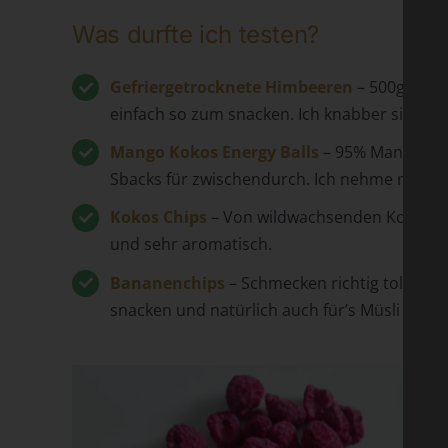
Was durfte ich testen?
Gefriergetrocknete Himbeeren
– 500g gefri
einfach so zum snacken. Ich knabber sie tot
Mango Kokos Energy Balls
– 95% Mango + 5%
Sbacks für zwischendurch. Ich nehme mir ger
Kokos Chips
– Von wildwachsenden Kokosnüssen
und sehr aromatisch.
Bananenchips
– Schmecken richtig toll nac
snacken und natürlich auch für’s Müsli perfek