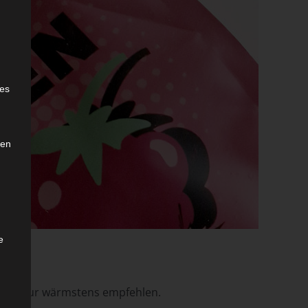
e
ies
den
e
 ich nur wärmstens empfehlen.