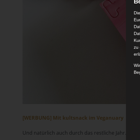
B
Die
Eu
Da
Dat
Ku
zu 
erl
Wi
Beg
[WERBUNG] Mit kultsnack im Veganuary
Und natürlich auch durch das restliche Jahr. Die 