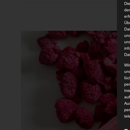
Di
der
erf
Üb
Da
Zeige
un
grösseres
un
inf
Bild
Da
Wir
un
lüc
pe
Int
auf
Aus
pe
tel