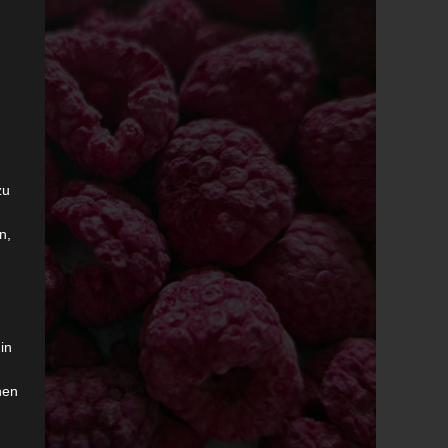
zu
n,
in
hen