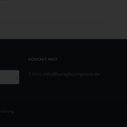
ene
KONTAKT INFO
n
ze
E-Mail:
info@honeybunnynose.de
rklärung