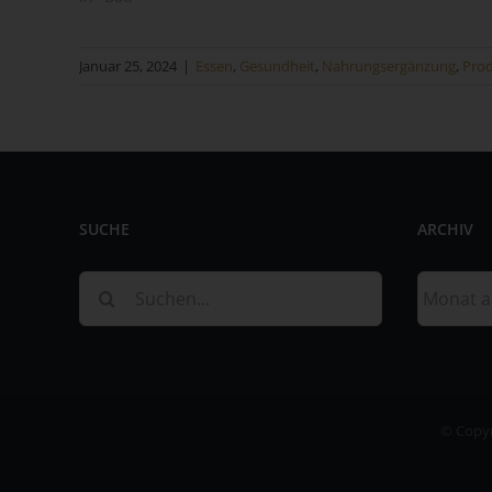
Januar 25, 2024
|
Essen
,
Gesundheit
,
Nahrungsergänzung
,
Prod
Na
Ve
SUCHE
ARCHIV
Ver
de
Suche
Archiv
un
nach:
Sa
Fi
73
© Copy
Te