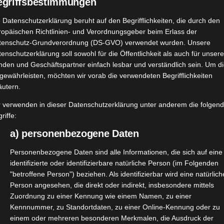
egriffsbestimmungen
 Datenschutzerklärung beruht auf den Begrifflichkeiten, die durch den
ropäischen Richtlinien- und Verordnungsgeber beim Erlass der
tenschutz-Grundverordnung (DS-GVO) verwendet wurden. Unsere
enschutzerklärung soll sowohl für die Öffentlichkeit als auch für unser
nden und Geschäftspartner einfach lesbar und verständlich sein. Um d
gewährleisten, möchten wir vorab die verwendeten Begrifflichkeiten
äutern.
r verwenden in dieser Datenschutzerklärung unter anderem die folgen
riffe:
a) personenbezogene Daten
Personenbezogene Daten sind alle Informationen, die sich auf eine
identifizierte oder identifizierbare natürliche Person (im Folgenden
"betroffene Person") beziehen. Als identifizierbar wird eine natürlich
Person angesehen, die direkt oder indirekt, insbesondere mittels
Zuordnung zu einer Kennung wie einem Namen, zu einer
Kennnummer, zu Standortdaten, zu einer Online-Kennung oder zu
leckeren Snacks von
@kultsnack
sind wirklich mega und kann
einem oder mehreren besonderen Merkmalen, die Ausdruck der