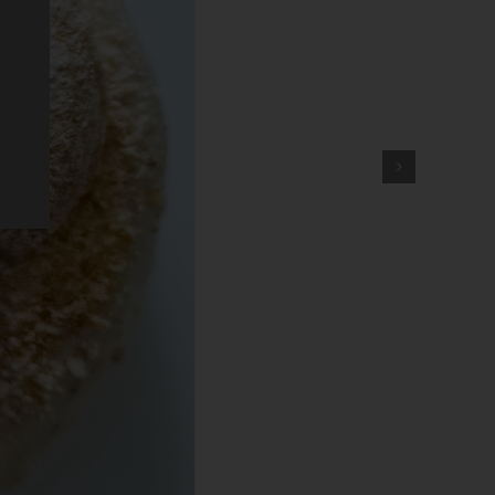
em
n
ung
des