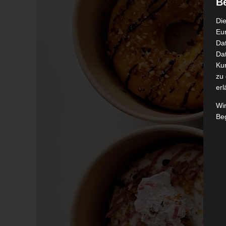
B
Die
Eu
Da
Dat
Ku
zu 
erl
Wi
Beg