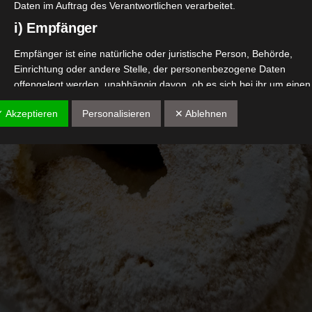
Daten im Auftrag des Verantwortlichen verarbeitet.
i) Empfänger
Empfänger ist eine natürliche oder juristische Person, Behörde,
Einrichtung oder andere Stelle, der personenbezogene Daten
offengelegt werden, unabhängig davon, ob es sich bei ihr um einen
Dritten handelt oder nicht. Behörden, die im Rahmen eines
✓ Akzeptieren
Personalisieren
✕ Ablehnen
bestimmten Untersuchungsauftrags nach dem Unionsrecht oder d
Recht der Mitgliedstaaten möglicherweise personenbezogene Date
erhalten, gelten jedoch nicht als Empfänger.
j) Dritter
Dritter ist eine natürliche oder juristische Person, Behörde, Einricht
oder andere Stelle außer der betroffenen Person, dem
Verantwortlichen, dem Auftragsverarbeiter und den Personen, die
unter der unmittelbaren Verantwortung des Verantwortlichen oder 
Auftragsverarbeiters befugt sind, die personenbezogenen Daten zu
verarbeiten.
k) Einwilligung