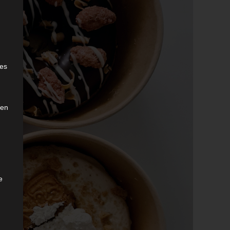
e
ies
den
e