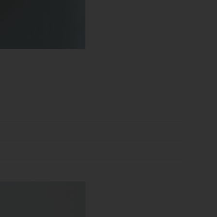
ene
n
ze