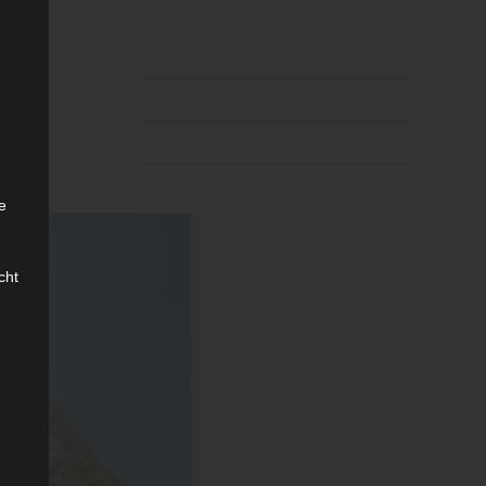
e
.
cht