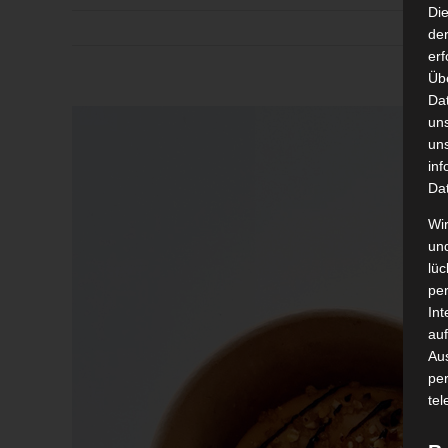
Di
der
erf
Üb
Da
Zeige
un
grösseres
un
inf
Bild
Da
Wir
un
lüc
pe
Int
auf
Aus
pe
tel