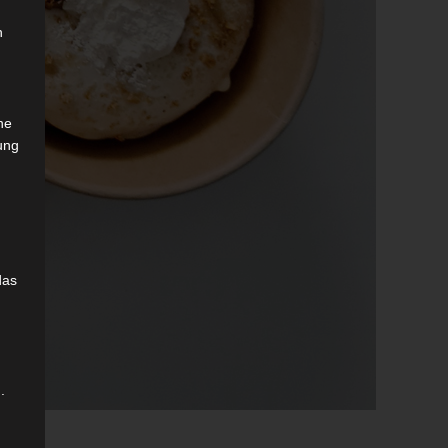
n
che
ung
das
.