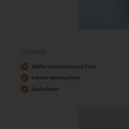
Na
Ve
Cookies
Ver
Weiße Schokolade und Zimt
de
un
Schoko Weihnachten
Sa
Spekulatius
Fi
73
Te