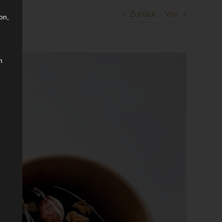
Zurück
Vor
on,
n