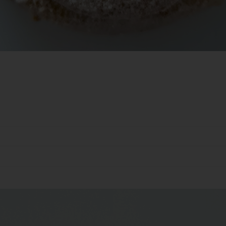
Einwilligung ist jede von der betroffenen Person freiwillig für den
bestimmten Fall in informierter Weise und unmissverständlich
abgegebene Willensbekundung in Form einer Erklärung oder einer
sonstigen eindeutigen bestätigenden Handlung, mit der die betroff
Person zu verstehen gibt, dass sie mit der Verarbeitung der sie
betreffenden personenbezogenen Daten einverstanden ist.
me und Anschrift des für die Verarbeitung
rantwortlichen
antwortlicher im Sinne der Datenschutz-Grundverordnung, sonstiger i
n Mitgliedstaaten der Europäischen Union geltenden Datenschutzgeset
d anderer Bestimmungen mit datenschutzrechtlichem Charakter ist:
ndra Kunz
scherstraße 11
061 Ebersbach an der Fils - Deutschland
lefon: 071634071545