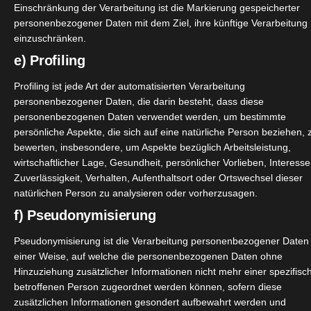
Winter Edition –
Einschränkung der Verarbeitung ist die Markierung gespeicherter
personenbezogener Daten mit dem Ziel, ihre künftige Verarbeitung
wieder ein soooo leckeres Paket von
@dessertsfactory_offici
einzuschränken.
e) Profiling
Profiling ist jede Art der automatisierten Verarbeitung
e Euch nur empfehlen.
Sie kommen im sicheren Karton mit
personenbezogener Daten, die darin besteht, dass diese
lung zu dem einen Wunschliefertermin angeben. Also, perfek
personenbezogenen Daten verwendet werden, um bestimmte
ro.
persönliche Aspekte, die sich auf eine natürliche Person beziehen, 
bewerten, insbesondere, um Aspekte bezüglich Arbeitsleistung,
stand aus ( denn das meiste ist schon weggefuttert
)
wirtschaftlicher Lage, Gesundheit, persönlicher Vorlieben, Interesse
Zuverlässigkeit, Verhalten, Aufenthaltsort oder Ortswechsel dieser
natürlichen Person zu analysieren oder vorherzusagen.
f) Pseudonymisierung
Pseudonymisierung ist die Verarbeitung personenbezogener Daten 
einer Weise, auf welche die personenbezogenen Daten ohne
Hinzuziehung zusätzlicher Informationen nicht mehr einer spezifisc
betroffenen Person zugeordnet werden können, sofern diese
zusätzlichen Informationen gesondert aufbewahrt werden und