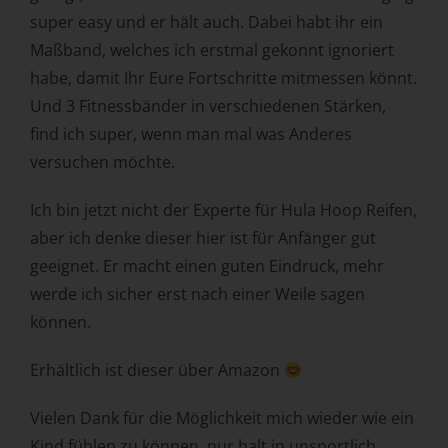
personenbezogenen Daten wie das Erheben, das
super easy und er hält auch. Dabei habt ihr ein
Erfassen, die Organisation, das Ordnen, die Speicherung,
die Anpassung oder Veränderung, das Auslesen, das
Maßband, welches ich erstmal gekonnt ignoriert
Abfragen, die Verwendung, die Offenlegung durch
habe, damit Ihr Eure Fortschritte mitmessen könnt.
Übermittlung, Verbreitung oder eine andere Form der
Und 3 Fitnessbänder in verschiedenen Stärken,
Bereitstellung, den Abgleich oder die Verknüpfung, die
find ich super, wenn man mal was Anderes
Einschränkung, das Löschen oder die Vernichtung.
versuchen möchte.
d) Einschränkung der Verarbeitung
Einschränkung der Verarbeitung ist die Markierung
Ich bin jetzt nicht der Experte für Hula Hoop Reifen,
gespeicherter personenbezogener Daten mit dem Ziel,
aber ich denke dieser hier ist für Anfänger gut
ihre künftige Verarbeitung einzuschränken.
geeignet. Er macht einen guten Eindruck, mehr
e) Profiling
werde ich sicher erst nach einer Weile sagen
Profiling ist jede Art der automatisierten Verarbeitung
können.
personenbezogener Daten, die darin besteht, dass diese
personenbezogenen Daten verwendet werden, um
Erhältlich ist dieser über Amazon
bestimmte persönliche Aspekte, die sich auf eine
natürliche Person beziehen, zu bewerten, insbesondere,
Vielen Dank für die Möglichkeit mich wieder wie ein
um Aspekte bezüglich Arbeitsleistung, wirtschaftlicher
Kind fühlen zu können, nur halt in unsportlich….
Lage, Gesundheit, persönlicher Vorlieben, Interessen,