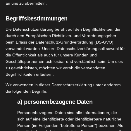
an uns zu übermitteln.
[WERBUNG] AdlerFit Hula Hoop –
Begriffsbestimmungen
Ich überlegte schon ne ganze Weile, ob ich mir
Die Datenschutzerklärung beruht auf den Begrifflichkeiten, die
auch mal einen Hula Hoop Reifen holen sollte. Als
durch den Europäischen Richtlinien- und Verordnungsgeber
beim Erlass der Datenschutz-Grundverordnung (DS-GVO)
Kind hatte ich mal einen
, aber ob ich das heute
verwendet wurden. Unsere Datenschutzerklärung soll sowohl für
noch kann….
die Öffentlichkeit als auch für unsere Kunden und
Geschäftspartner einfach lesbar und verständlich sein. Um dies
Dann bekam ich das Angebot den Hula Hoop
zu gewährleisten, möchten wir vorab die verwendeten
von
@adlerfit
zu testen und schwuppdiwupp war er
Begrifflichkeiten erläutern.
auch schon hier. Erstmal die 8 Einzelteile
Wir verwenden in dieser Datenschutzerklärung unter anderem
zusammenstecken und dann ging das doch
die folgenden Begriffe:
irgendwie so….. ähm ja, es hat etwas gedauert, ein
a) personenbezogene Daten
paar Tage, mehrere Minuten
Personenbezogene Daten sind alle Informationen, die
Aber ich hab es hinbekommen und ich hulere. Es
sich auf eine identifizierte oder identifizierbare natürliche
macht echt super viel Spaß, auch wenn der Reifen
Person (im Folgenden "betroffene Person") beziehen. Als