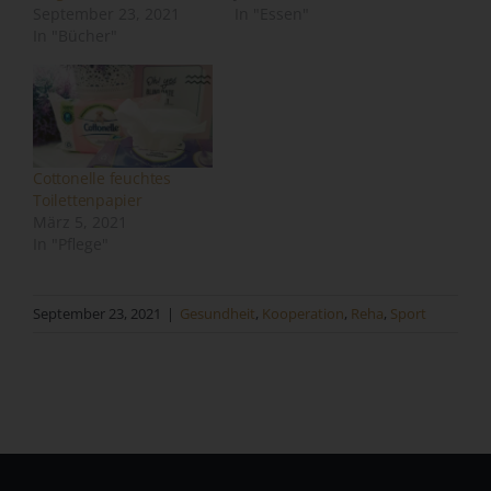
September 23, 2021
In "Essen"
Behörde, Einrichtung oder andere Stelle, die allein oder
In "Bücher"
gemeinsam mit anderen über die Zwecke und Mittel der
Verarbeitung von personenbezogenen Daten entscheidet.
Sind die Zwecke und Mittel dieser Verarbeitung durch das
Unionsrecht oder das Recht der Mitgliedstaaten
vorgegeben, so kann der Verantwortliche
beziehungsweise können die bestimmten Kriterien seiner
Cottonelle feuchtes
Benennung nach dem Unionsrecht oder dem Recht der
Toilettenpapier
Mitgliedstaaten vorgesehen werden.
März 5, 2021
In "Pflege"
h) Auftragsverarbeiter
Auftragsverarbeiter ist eine natürliche oder juristische
September 23, 2021
|
Gesundheit
,
Kooperation
,
Reha
,
Sport
Person, Behörde, Einrichtung oder andere Stelle, die
personenbezogene Daten im Auftrag des
Verantwortlichen verarbeitet.
i) Empfänger
Empfänger ist eine natürliche oder juristische Person,
Behörde, Einrichtung oder andere Stelle, der
personenbezogene Daten offengelegt werden,